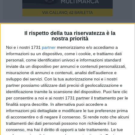
A cura di
Il rispetto della tua riservatezza è la
EMANUELE PORCELLUZZI
nostra priorità
Noi e i nostri 1731
partner
memorizziamo e/o accediamo a
informazioni su un dispositivo, come i cookie, e trattiamo dati
Che potrebbero incontrarsi e concordare contenuti obiettivi
personali, come identificatori univoci e informazioni standard
per atti che regolano la vita sociale di una comunità, come,
inviate da un dispositivo per annunci e contenuti personalizzati,
ad esempio, una deliberazione, riguardante il piano
misurazione di annunci e contenuti, analisi dell'audience e
provinciale di organizzazione della rete delle istituzioni
sviluppo dei servizi.
Con la tua autorizzazione noi e i nostri
partner possiamo utilizzare dati precisi di geolocalizzazione e
scolastiche per l'anno scolastico 2011-2012, che non si limiti
identificazione tramite la scansione del dispositivo. Puoi fare clic
a descrivere il proprio operato come una sorta di pressione,
per consentire a noi e ai nostri 1731 partner il trattamento per le
esercitata su un altro ente, ai fini di tutelare gli interessi della
finalità sopra descritte. In alternativa puoi accedere a
collettività, per cui finisce per rappresentare l'immagine di
informazioni più dettagliate e modificare le tue preferenze prima
qualcuno, col petto in fuori, a cui gli si appunterebbe una
di acconsentire o di negare il consenso.
Si rende noto che alcuni
medaglia al valore forse virtuale.
trattamenti dei dati personali possono non richiedere il tuo
consenso, ma hai il diritto di opporti a tale trattamento. Le tue