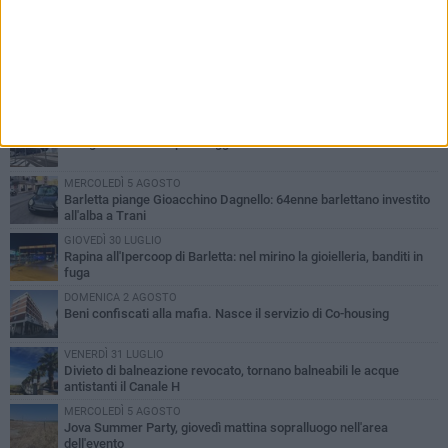
PIÙ LETTI QUESTA SETTIMANA
VENERDÌ 31 LUGLIO
Inaugurato il nuovo parcheggio nella stazione di Barletta
MERCOLEDÌ 5 AGOSTO
Barletta piange Gioacchino Dagnello: 64enne barlettano investito
all'alba a Trani
GIOVEDÌ 30 LUGLIO
Rapina all'Ipercoop di Barletta: nel mirino la gioielleria, banditi in
fuga
DOMENICA 2 AGOSTO
Beni confiscati alla mafia. Nasce il servizio di Co-housing
VENERDÌ 31 LUGLIO
Divieto di balneazione revocato, tornano balneabili le acque
antistanti il Canale H
MERCOLEDÌ 5 AGOSTO
Jova Summer Party, giovedì mattina sopralluogo nell'area
dell'evento