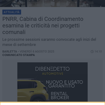
ATTUALITÀ
PNRR, Cabina di Coordinamento
esamina le criticità nei progetti
comunali
Le prossime sessioni saranno convocate agli inizi del
mese di settembre
BARLETTA -
VENERDÌ 8 AGOSTO 2025
14.10
COMUNICATO STAMPA