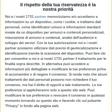
Il rispetto della tua riservatezza è la
nostra priorità
Noi e i nostri 1731
partner
memorizziamo e/o accediamo a
informazioni su un dispositivo, come i cookie, e trattiamo dati
personali, come identificatori univoci e informazioni standard
4
inviate da un dispositivo per annunci e contenuti personalizzati,
misurazione di annunci e contenuti, analisi dell'audience e
sviluppo dei servizi.
Con la tua autorizzazione noi e i nostri
Le ultime due sessioni, svoltesi negli scorsi giorni, hanno
partner possiamo utilizzare dati precisi di geolocalizzazione e
esaminato lo stato delle procedure per le progettualità
identificazione tramite la scansione del dispositivo. Puoi fare clic
per consentire a noi e ai nostri 1731 partner il trattamento per le
afferenti ai Ministeri dell'Interno e dell'Istruzione e del Merito,
finalità sopra descritte. In alternativa puoi accedere a
per le quali la Ragioneria Territoriale dello Stato di Bari e Bat
informazioni più dettagliate e modificare le tue preferenze prima
aveva segnalato all'Ufficio Territoriale del Governo taluni
di acconsentire o di negare il consenso.
Si rende noto che alcuni
profili critici di necessario approfondimento. Agli incontri
trattamenti dei dati personali possono non richiedere il tuo
hanno preso parte, oltre alla Ragioneria Territoriale e agli enti
consenso, ma hai il diritto di opporti a tale trattamento. Le tue
comunali interessati, anche i rappresentanti del Ministero
preferenze si applicheranno solo a questo sito web. Puoi
dell'Interno e della Struttura di Missione PNRR della
modificare le tue preferenze o revocare il consenso in qualsiasi
momento tornando su questo sito e facendo clic sul pulsante
Presidenza del Consiglio dei Ministri.
"Privacy" in fondo alla pagina web.