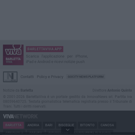
BARLETTAVIVA APP
Scarica l'applicazione per iPhone,
iPad e Android e ricevi notizie push
Contatti
Policy e Privacy
GOCITY NEWS PLATFORM
Notizie da
Barletta
Direttore
Antonio Quinto
© 2001-2026 BarlettaViva è un portale gestito da InnovaNews srl. Partita iva
08059640725. Testata giornalistica telematica registrata presso il Tribunale di
Trani. Tutti i diritti riservati.
BARLETTA
ANDRIA
BARI
BISCEGLIE
BITONTO
CANOSA
CERIGNOLA
CORATO
GIOVINAZZO
MARGHERITA DI SAVOIA