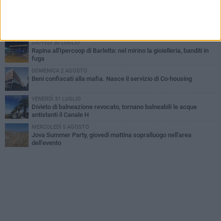
MERCOLEDÌ 5 AGOSTO
Barletta piange Gioacchino Dagnello: 64enne barlettano investito
all'alba a Trani
GIOVEDÌ 30 LUGLIO
Rapina all'Ipercoop di Barletta: nel mirino la gioielleria, banditi in
fuga
DOMENICA 2 AGOSTO
Beni confiscati alla mafia. Nasce il servizio di Co-housing
VENERDÌ 31 LUGLIO
Divieto di balneazione revocato, tornano balneabili le acque
antistanti il Canale H
MERCOLEDÌ 5 AGOSTO
Jova Summer Party, giovedì mattina sopralluogo nell'area
dell'evento