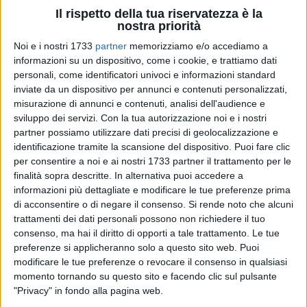
Il rispetto della tua riservatezza è la
nostra priorità
Noi e i nostri 1733
partner
memorizziamo e/o accediamo a
informazioni su un dispositivo, come i cookie, e trattiamo dati
A cura di
personali, come identificatori univoci e informazioni standard
TOMMASO FRANCAVILLA
inviate da un dispositivo per annunci e contenuti personalizzati,
misurazione di annunci e contenuti, analisi dell'audience e
sviluppo dei servizi.
Con la tua autorizzazione noi e i nostri
Un nostro lettore ci ha inviato la foto di un Suv parcheggiato
partner possiamo utilizzare dati precisi di geolocalizzazione e
tranquillamente sulla solita pista ciclabile in via Vitrani. Il
identificazione tramite la scansione del dispositivo. Puoi fare clic
per consentire a noi e ai nostri 1733 partner il trattamento per le
possessore del Suv o fuoristrada, forse non ha creduto ai
finalità sopra descritte. In alternativa puoi accedere a
propri occhi, quando è riuscito ad infilare la propria auto
informazioni più dettagliate e modificare le tue preferenze prima
nella stretta pista ciclabile in via Vitrani, riuscendo ad
di acconsentire o di negare il consenso.
Si rende noto che alcuni
ottenere un parcheggio personalizzato e al riparo da ogni
trattamenti dei dati personali possono non richiedere il tuo
codice stradale. Indubbiamente per infilare un fuoristrada di
consenso, ma hai il diritto di opporti a tale trattamento. Le tue
tali dimensioni, ci vuole occhio e uno spiccato senso delle
preferenze si applicheranno solo a questo sito web. Puoi
proporzioni.
modificare le tue preferenze o revocare il consenso in qualsiasi
momento tornando su questo sito e facendo clic sul pulsante
"Privacy" in fondo alla pagina web.
L'automobilista non poteva perdere tempo nel cercarsi un