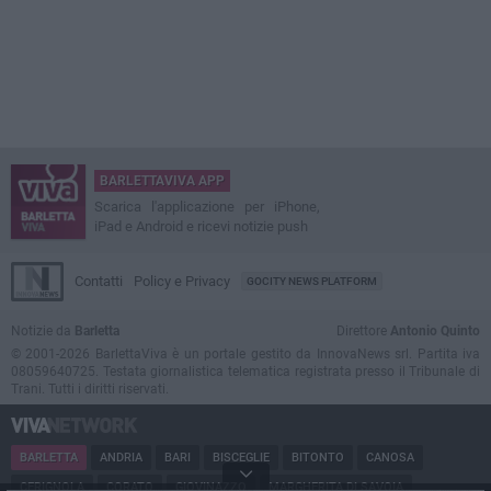
BARLETTAVIVA APP
Scarica l'applicazione per iPhone,
iPad e Android e ricevi notizie push
Contatti
Policy e Privacy
GOCITY NEWS PLATFORM
Notizie da
Barletta
Direttore
Antonio Quinto
© 2001-2026 BarlettaViva è un portale gestito da InnovaNews srl. Partita iva
08059640725. Testata giornalistica telematica registrata presso il Tribunale di
Trani. Tutti i diritti riservati.
BARLETTA
ANDRIA
BARI
BISCEGLIE
BITONTO
CANOSA
CERIGNOLA
CORATO
GIOVINAZZO
MARGHERITA DI SAVOIA