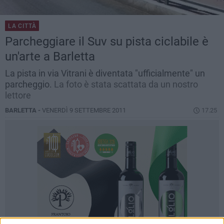
LA CITTÀ
Parcheggiare il Suv su pista ciclabile è
un'arte a Barletta
La pista in via Vitrani è diventata "ufficialmente" un
parcheggio.
La foto è stata scattata da un nostro
lettore
BARLETTA -
VENERDÌ 9 SETTEMBRE 2011
17.25