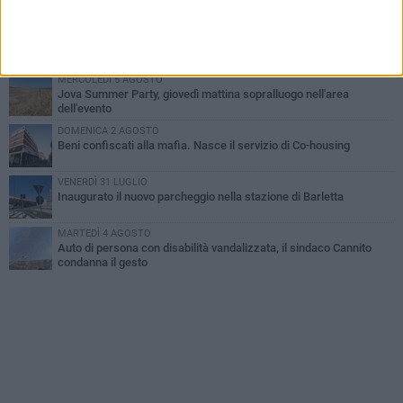
all'alba a Trani
GIOVEDÌ 6 AGOSTO
Il ricordo di "Cecco", il benzinaio col sorriso: «Contava i giorni che
lo separavano dalla pensione»
MERCOLEDÌ 5 AGOSTO
Jova Summer Party, giovedì mattina sopralluogo nell'area
dell'evento
DOMENICA 2 AGOSTO
Beni confiscati alla mafia. Nasce il servizio di Co-housing
VENERDÌ 31 LUGLIO
Inaugurato il nuovo parcheggio nella stazione di Barletta
MARTEDÌ 4 AGOSTO
Auto di persona con disabilità vandalizzata, il sindaco Cannito
condanna il gesto