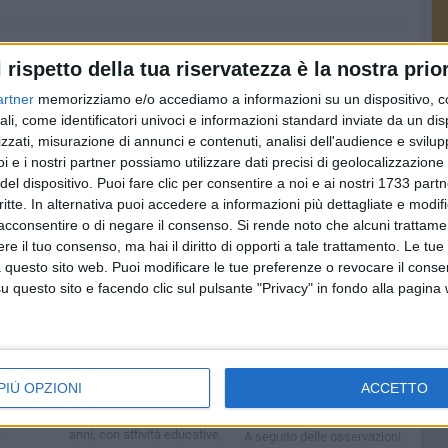
l rispetto della tua riservatezza è la nostra prior
artner
memorizziamo e/o accediamo a informazioni su un dispositivo, c
ali, come identificatori univoci e informazioni standard inviate da un di
zzati, misurazione di annunci e contenuti, analisi dell'audience e svilupp
i e i nostri partner possiamo utilizzare dati precisi di geolocalizzazione 
del dispositivo. Puoi fare clic per consentire a noi e ai nostri 1733 partn
critte. In alternativa puoi accedere a informazioni più dettagliate e modif
acconsentire o di negare il consenso.
Si rende noto che alcuni trattamen
e il tuo consenso, ma hai il diritto di opporti a tale trattamento. Le tue
 questo sito web. Puoi modificare le tue preferenze o revocare il conse
questo sito e facendo clic sul pulsante "Privacy" in fondo alla pagina
à
Centro Aperto
Festa patronale 2026:
l 10
Polivalente per
il Comune di Barletta
ta solo
Minori: domande
invita gli organizzatori
i via
entro il 15 luglio
alla corretta
PIÙ OPZIONI
ACCETTO
esecuzione delle
Il servizio è ora rivolto ai
prestazioni
bambini e ragazzi dai 6 ai 24
i dal
anni, con attività educative,
a
A seguito delle osservazioni