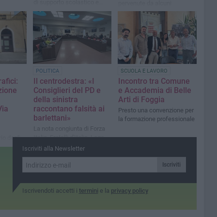
di supporto scolastico e
pervenute da alcuni
socializzazione
cittadini, il Comune ha
richiesto al Comitato
organizzatore di intervenire
sulle criticità emerse
POLITICA
SCUOLA E LAVORO
afici:
Il centrodestra: «I
Incontro tra Comune
zione
Consiglieri del PD e
e Accademia di Belle
della sinistra
Arti di Foggia
Via
raccontano falsità ai
Presto una convenzione per
barlettani»
la formazione professionale
La nota congiunta di Forza
Italia, Fratelli d'Italia, Lega,
rio degli
Noi Moderati, Cannito
renotati,
Iscriviti alla Newsletter
Sindaco e Barletta al Centro
 in base
llo
Iscriviti
Iscrivendoti accetti i
termini
e la
privacy policy