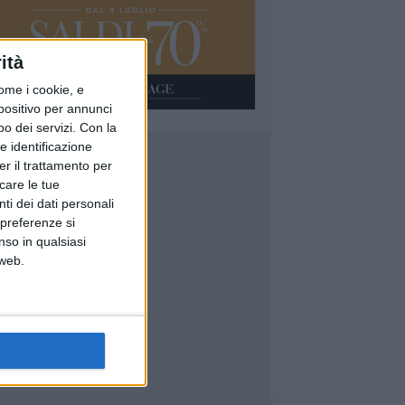
ità
ome i cookie, e
spositivo per annunci
o dei servizi.
Con la
e identificazione
er il trattamento per
icare le tue
ti dei dati personali
 preferenze si
nso in qualsiasi
 web.