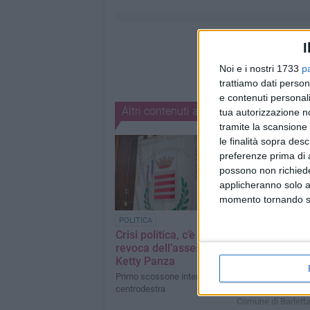
I
Noi e i nostri 1733
p
trattiamo dati person
e contenuti personali
Altri contenuti a tema
tua autorizzazione no
tramite la scansione 
le finalità sopra des
preferenze prima di 
possono non richieder
applicheranno solo a
momento tornando su 
Carta d'identit
POLITICA
elettronica: da
Crisi politica, c’è la
agosto rilascia
revoca dell’assessore
allo sportello d
Ketty Panza
Ofanto
Primo scossone interno al
centrodestra
Tutte le disposizion
Comune di Barlett