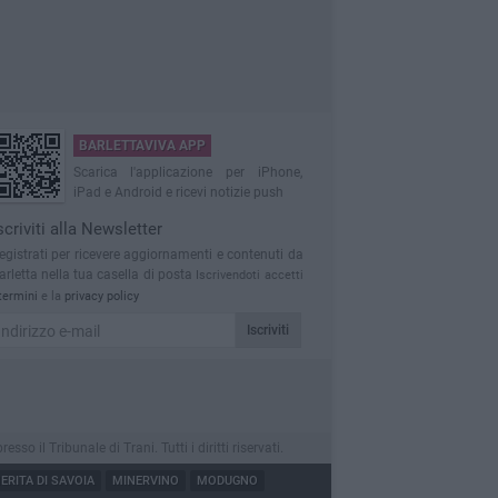
BARLETTAVIVA APP
Scarica l'applicazione per iPhone,
iPad e Android e ricevi notizie push
scriviti alla Newsletter
egistrati per ricevere aggiornamenti e contenuti da
arletta nella tua casella di posta
Iscrivendoti accetti
termini
e la
privacy policy
Iscriviti
 il Tribunale di Trani. Tutti i diritti riservati.
RITA DI SAVOIA
MINERVINO
MODUGNO