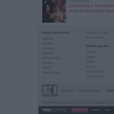
7 AGOSTO 2026
Da estetista a imprenditri
storia di Mariangela Nev
Notizie da Barletta
Scuola e Lavoro
Associazioni
Religioni
La città
Notizie sportive
Cronaca
Calcio
Politica
Basket
Istituzionale
Volley
Territorio
Tennis
Eventi
Arti Marziali
Servizi sociali
Tennistavolo
Contatti
Policy e Privacy
GOCI
© 2001-2026 BarlettaViva è un portale gestito da Innov
BARLETTA
ANDRIA
BARI