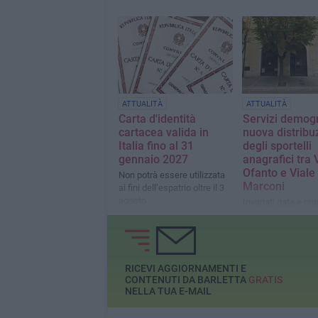
ATTUALITÀ
ATTUALITÀ
Carta d'identità
Servizi demogr
cartacea valida in
nuova distribu
Italia fino al 31
degli sportelli
gennaio 2027
anagrafici tra 
Ofanto e Viale
Non potrà essere utilizzata
Marconi
ai fini dell’espatrio oltre il 3
agosto
Invariati data e ora
appuntamenti già p
ma cambia la sede
al numero di sporte
assegnato
RICEVI AGGIORNAMENTI E
CONTENUTI DA BARLETTA
GRATIS
NELLA TUA E-MAIL