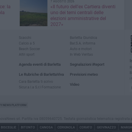
7 AGOSTO 2026
ce: la
«Il futuro dell'ex Cartiera diventi
ola
uno dei temi centrali delle
elezioni amministrative del
2027»
Scacchi
Barletta Giuridica
Calcio a 5
Bar.S.A. informa
Beach Soccer
Auto e motori
Altri sport
In Web Veritas
I
Agenda eventi di Barletta
Segnalazioni iReport
R
B
Le Rubriche di BarlettaViva
Previsioni meteo
i
Cara Barletta ti scrivo
Video
Sicur.a.l.a S.r.l Formazione
TY NEWS PLATFORM
aNews srl. Partita iva 08059640725. Testata giornalistica telematica registrata presso
BISCEGLIE
BITONTO
CANOSA
CERIGNOLA
CORATO
GIOVINAZZO
MARGHE