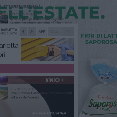
Ù LETTI QUESTA SETTIMANA
MERCOLEDÌ 5 AGOSTO
Barletta piange Gioacchino Dagnello:
64enne barlettano investito all'alba a Trani
A
BARLETTA
GIOVEDÌ 6 AGOSTO
APP
Il ricordo di "Cecco", il benzinaio col
NIO QUINTO
sorriso: «Contava i giorni che lo
paravano dalla pensione»
MERCOLEDÌ 5 AGOSTO
Jova Summer Party, giovedì mattina
sopralluogo nell'area dell'evento
DOMENICA 2 AGOSTO
Beni confiscati alla mafia. Nasce il servizio
di Co-housing
VENERDÌ 7 AGOSTO
Incidente sulla 16 bis a Barletta, traffico
bloccato verso Bari
GIOVEDÌ 6 AGOSTO
Jova Summer Party, nuovi campionamenti
nell'area dell'evento