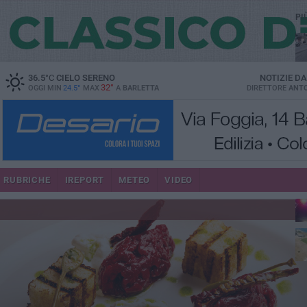
PI
36.5
°C
CIELO SERENO
NOTIZIE D
32°
OGGI MIN
24.5°
MAX
A
BARLETTA
DIRETTORE
ANTO
se
RUBRICHE
IREPORT
METEO
VIDEO