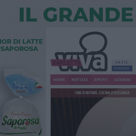
68.713
FANPAGE
HOME
NOTIZIE
SPORT
AGENDA