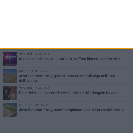
PIÙ LETTI QUESTA SETTIMANA
MERCOLEDÌ 5 AGOSTO
Barletta piange Gioacchino Dagnello: 64enne barlettano investito
all'alba a Trani
GIOVEDÌ 6 AGOSTO
Il ricordo di "Cecco", il benzinaio col sorriso: «Contava i giorni che
lo separavano dalla pensione»
VENERDÌ 7 AGOSTO
Incidente sulla 16 bis a Barletta, traffico bloccato verso Bari
MERCOLEDÌ 5 AGOSTO
Jova Summer Party, giovedì mattina sopralluogo nell'area
dell'evento
VENERDÌ 7 AGOSTO
Da estetista a imprenditrice: la storia di Mariangela Nevola
GIOVEDÌ 6 AGOSTO
Jova Summer Party, nuovi campionamenti nell'area dell'evento