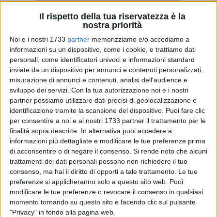
Il rispetto della tua riservatezza è la
nostra priorità
A cura di
Noi e i nostri 1733
partner
memorizziamo e/o accediamo a
LUCA GUERRA
informazioni su un dispositivo, come i cookie, e trattiamo dati
personali, come identificatori univoci e informazioni standard
inviate da un dispositivo per annunci e contenuti personalizzati,
misurazione di annunci e contenuti, analisi dell'audience e
Non bastano le condizioni igieniche quantomeno "discutibili"
sviluppo dei servizi.
Con la tua autorizzazione noi e i nostri
all'interno, dove seggiolini e schienali sono occupati a giorni
partner possiamo utilizzare dati precisi di geolocalizzazione e
alterne dagli spettatori o confezioni di cibarie, vecchi
identificazione tramite la scansione del dispositivo. Puoi fare clic
giornali, bottigliette di plastica, kleenex e ammennicoli vari:
per consentire a noi e ai nostri 1733 partner il trattamento per le
anche al suo esterno, il "Palazzetto dello Sport Mario Borgia"
finalità sopra descritte. In alternativa puoi accedere a
non può certo sorridere per il panorama che lo circonda.
informazioni più dettagliate e modificare le tue preferenze prima
di acconsentire o di negare il consenso.
Si rende noto che alcuni
trattamenti dei dati personali possono non richiedere il tuo
Diverse segnalazioni erano giunte in redazione in merito alla
consenso, ma hai il diritto di opporti a tale trattamento. Le tue
presenza di "agenti esterni" nella zona, destinata alle auto
preferenze si applicheranno solo a questo sito web. Puoi
ma occupata da vetture in scarsa quantità nei giorni feriali.
modificare le tue preferenze o revocare il consenso in qualsiasi
Così spesso la sera ragazzi e comitive si adoperano per
momento tornando su questo sito e facendo clic sul pulsante
viverla, con birre, pizze e consumi di varia natura. Il risultato
"Privacy" in fondo alla pagina web.