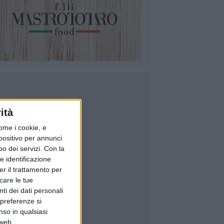
ità
ome i cookie, e
spositivo per annunci
o dei servizi.
Con la
e identificazione
er il trattamento per
icare le tue
ti dei dati personali
 preferenze si
nso in qualsiasi
 web.