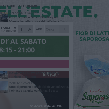
Ù LETTI QUESTA SETTIMANA
MERCOLEDÌ 5 AGOSTO
Barletta piange Gioacchino Dagnello:
64enne barlettano investito all'alba a Trani
A
BARLETTA
GIOVEDÌ 6 AGOSTO
APP
Il ricordo di "Cecco", il benzinaio col
NIO QUINTO
sorriso: «Contava i giorni che lo
paravano dalla pensione»
MERCOLEDÌ 5 AGOSTO
Jova Summer Party, giovedì mattina
sopralluogo nell'area dell'evento
DOMENICA 2 AGOSTO
Beni confiscati alla mafia. Nasce il servizio
di Co-housing
VENERDÌ 31 LUGLIO
Inaugurato il nuovo parcheggio nella
stazione di Barletta
MARTEDÌ 4 AGOSTO
Auto di persona con disabilità vandalizzata,
il sindaco Cannito condanna il gesto