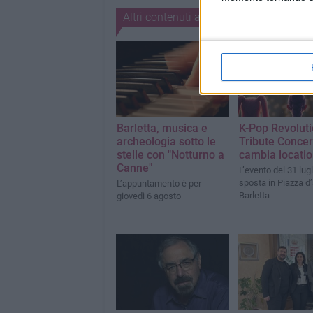
Altri contenuti a tema
Barletta, musica e
K-Pop Revolut
archeologia sotto le
Tribute Concer
stelle con "Notturno a
cambia locati
Canne"
L’evento del 31 lugl
sposta in Piazza d
L’appuntamento è per
Barletta
giovedì 6 agosto