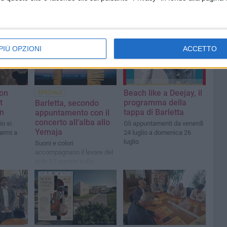
PIÙ OPZIONI
ACCETTO
ion
Beach like a Deejay, il
SPECIALE
t
programma della
Barletta, secondo
on
tappa di Barletta
appuntamento con il
concerto all’alba allo
io si
Gli appuntamenti da venerdì
Yemaja
’armi a
24 luglio a domenica 26
luglio
Suoni e colori
accompagnano il levare del
sole il 2 agosto sulla
Litoranea