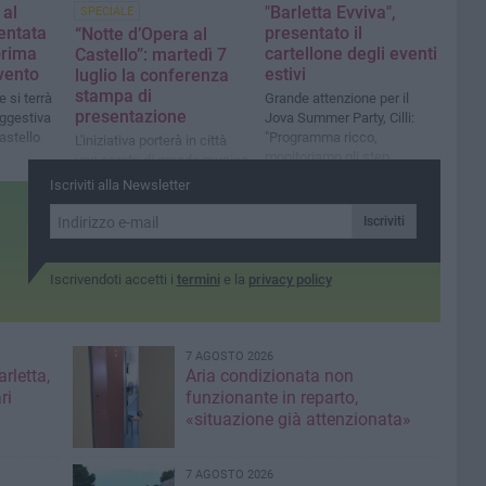
 al
"Barletta Evviva",
SPECIALE
sentata
presentato il
“Notte d’Opera al
prima
cartellone degli eventi
Castello”: martedì 7
evento
estivi
luglio la conferenza
stampa di
e si terrà
Grande attenzione per il
presentazione
uggestiva
Jova Summer Party, Cilli:
astello
"Programma ricco,
L'iniziativa porterà in città
monitoriamo gli step
una serata di grande musica
nell'area dell'ex cartiera"
con la Apulia Sinfonietta
Iscriviti alla Newsletter
Orchestra e il cast lirico
internazionale del Premiere
Iscriviti
Opera Vocal Arts Institute di
New York
Iscrivendoti accetti i
termini
e la
privacy policy
7 AGOSTO 2026
rletta,
Aria condizionata non
ri
funzionante in reparto,
«situazione già attenzionata»
7 AGOSTO 2026