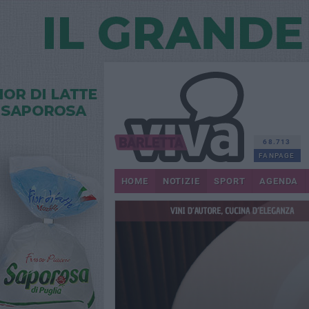
68.713
FANPAGE
HOME
NOTIZIE
SPORT
AGENDA