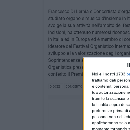
Francesco Di Lernia è Concertista d'or
studiato organo e musica d'insieme in It
svolge la sua attività nell'ambito dei fes
incisioni, ha ottenuto numerosi riconosci
in Italia ed in Europa ed è membro di co
ideatore del Festival Organistico Interna
sviluppo e la valorizzazione degli organi
Soprintendenze ai Beni Culturali. È tit
I
Organistica presso il Conservatorio di M
conferito il Premio Musica Sacra "S. Pio 
Noi e i nostri 1733
p
trattiamo dati person
e contenuti personali
DIOCESI
CONCERTO
MUSICA
tua autorizzazione no
tramite la scansione 
le finalità sopra des
preferenze prima di 
possono non richieder
applicheranno solo a
momento tornando su 