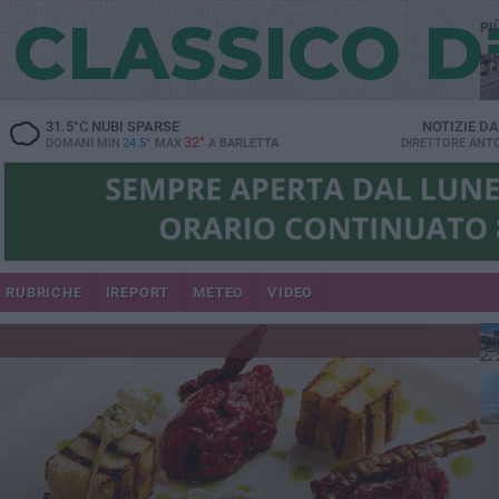
PI
31.5
°C
NUBI SPARSE
NOTIZIE D
32°
DOMANI MIN
24.5°
MAX
A
BARLETTA
DIRETTORE
ANTO
se
RUBRICHE
IREPORT
METEO
VIDEO