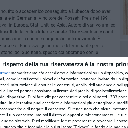
gano, titolo accademico conseguito a Lubecca dopo aver
alia e in Germania. Vincitore del Possehl Preis nel 1991,
tival in Europa, Stati Uniti ed Asia. Autore di vari volumi ed
menti dalla critica internazionale. Tiene seminari e corsi
mmissione in concorsi organistici internazionali. È
zionale di Bari e svolge un ruolo determinante per lo
 storici del Sud Italia, spesso collaborando con le
olare dell'insegnamento di Organo e Composizione
l rispetto della tua riservatezza è la nostra prior
usica "Umberto Giordano" di Foggia. Nel 2005 gli è stato
da Pietrelcina".
artner
memorizziamo e/o accediamo a informazioni su un dispositivo, c
ali, come identificatori univoci e informazioni standard inviate da un di
zzati, misurazione di annunci e contenuti, analisi dell'audience e svilupp
i e i nostri partner possiamo utilizzare dati precisi di geolocalizzazione 
del dispositivo. Puoi fare clic per consentire a noi e ai nostri 1733 partn
critte. In alternativa puoi accedere a informazioni più dettagliate e modif
acconsentire o di negare il consenso.
Si rende noto che alcuni trattamen
e il tuo consenso, ma hai il diritto di opporti a tale trattamento. Le tue
 questo sito web. Puoi modificare le tue preferenze o revocare il conse
questo sito e facendo clic sul pulsante "Privacy" in fondo alla pagina