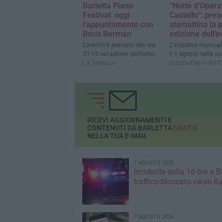
Barletta Piano
“Notte d’Opera
Festival: oggi
Castello”: pre
l'appuntamento con
stamattina la 
Boris Berman
edizione dell’
L'evento è previsto alle ore
L’iniziativa musical
21:15 nel salone dell'hotel
il 1 agosto nella s
La Terrazza
piazza d’Armi del C
RICEVI AGGIORNAMENTI E
CONTENUTI DA BARLETTA
GRATIS
NELLA TUA E-MAIL
7 AGOSTO 2026
Incidente sulla 16 bis a Ba
traffico bloccato verso Ba
7 AGOSTO 2026