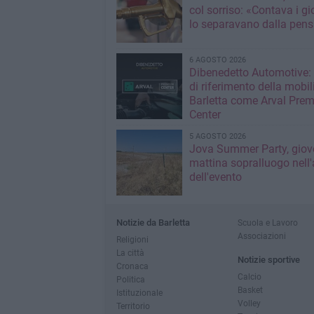
col sorriso: «Contava i gi
lo separavano dalla pens
6 AGOSTO 2026
Dibenedetto Automotive: 
di riferimento della mobil
Barletta come Arval Pre
Center
5 AGOSTO 2026
Jova Summer Party, giov
mattina sopralluogo nell'
dell'evento
Notizie da Barletta
Scuola e Lavoro
Associazioni
Religioni
La città
Notizie sportive
Cronaca
Calcio
Politica
Basket
Istituzionale
Volley
Territorio