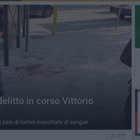
elitto in corso Vittorio
 paio di forbici macchiate di sangue
12.01