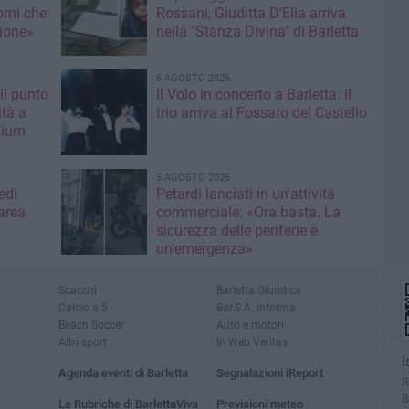
orni che
Rossani, Giuditta D'Elia arriva
ione»
nella "Stanza Divina" di Barletta
6 AGOSTO 2026
il punto
Il Volo in concerto a Barletta: il
ità a
trio arriva al Fossato del Castello
mium
5 AGOSTO 2026
edì
Petardi lanciati in un'attività
area
commerciale: «Ora basta. La
sicurezza delle periferie è
un'emergenza»
Scacchi
Barletta Giuridica
Calcio a 5
Bar.S.A. informa
Beach Soccer
Auto e motori
Altri sport
In Web Veritas
I
Agenda eventi di Barletta
Segnalazioni iReport
R
B
Le Rubriche di BarlettaViva
Previsioni meteo