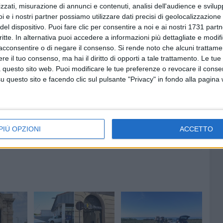
no documentato che, nel pomeriggio precedente, tra i due
zzati, misurazione di annunci e contenuti, analisi dell'audience e svilupp
i e i nostri partner possiamo utilizzare dati precisi di geolocalizzazione 
utili motivi. L'uomo, condotto ieri pomeriggio negli uffici
del dispositivo. Puoi fare clic per consentire a noi e ai nostri 1731 partn
gato dal P.M. alla presenza del suo legale, non ha potuto
critte. In alternativa puoi accedere a informazioni più dettagliate e modif
qui l'emissione del provvedimento di fermo.
acconsentire o di negare il consenso.
Si rende noto che alcuni trattamen
e il tuo consenso, ma hai il diritto di opporti a tale trattamento. Le tue
ere a Trani.
 questo sito web. Puoi modificare le tue preferenze o revocare il conse
questo sito e facendo clic sul pulsante "Privacy" in fondo alla pagina
PIÙ OPZIONI
ACCETTO