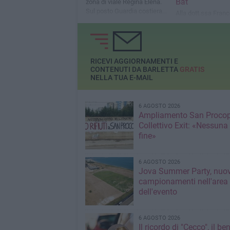
Bat
zona di viale Regina Elena.
Sul posto Guardia costiera e
Alla dott.ssa Fran
118
Falco si sono aggiu
l’Ispettore P.S. Le
Desiderio Madera e
collega in quiesce
Nunzio Di Giulio
RICEVI AGGIORNAMENTI E
CONTENUTI DA BARLETTA
GRATIS
NELLA TUA E-MAIL
6 AGOSTO 2026
Ampliamento San Procop
Collettivo Exit: «Nessuna
fine»
6 AGOSTO 2026
Jova Summer Party, nuov
campionamenti nell'area
dell'evento
6 AGOSTO 2026
Il ricordo di "Cecco", il be