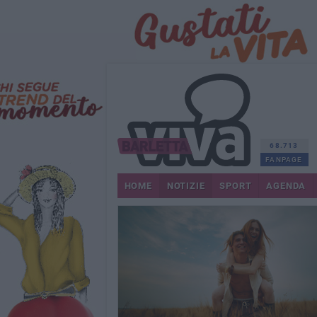
68.713
FANPAGE
HOME
NOTIZIE
SPORT
AGENDA