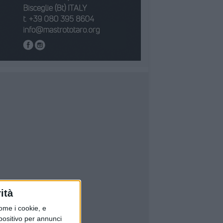
ità
ome i cookie, e
spositivo per annunci