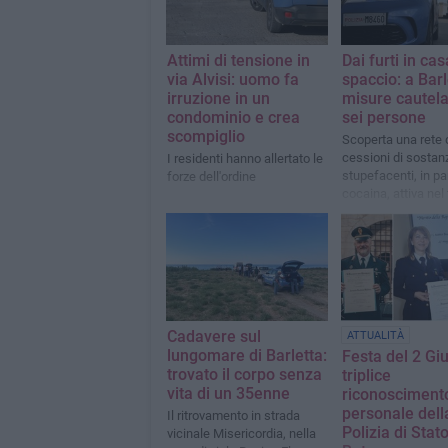
Attimi di tensione in
Dai furti in cas
via Alvisi: uomo fa
spaccio: a Barl
irruzione in un
misure cautela
condominio e crea
sei persone
scompiglio
Scoperta una rete 
cessioni di sostan
I residenti hanno allertato le
stupefacenti, in pa
forze dell'ordine
cocaina, attiva nel 
barlettano
Cadavere sul
ATTUALITÀ
lungomare di Barletta:
Festa del 2 Gi
trovato il corpo senza
triplice
vita di un 35enne
riconoscimento
personale dell
Il ritrovamento in strada
Polizia di Stato
vicinale Misericordia, nella