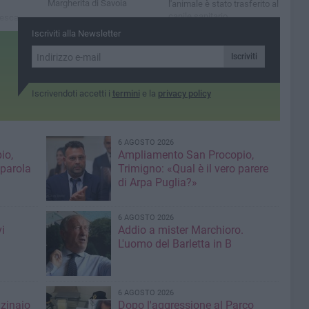
Margherita di Savoia
l'animale è stato trasferito al
canile sanitario
cesca
nti
Iscriviti alla Newsletter
onardo
d il
Iscriviti
nza
Iscrivendoti accetti i
termini
e la
privacy policy
6 AGOSTO 2026
io,
Ampliamento San Procopio,
 parola
Trimigno: «Qual è il vero parere
di Arpa Puglia?»
6 AGOSTO 2026
i
Addio a mister Marchioro.
L'uomo del Barletta in B
6 AGOSTO 2026
nzinaio
Dopo l'aggressione al Parco