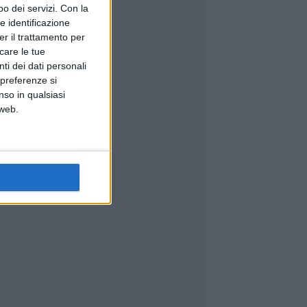
o dei servizi.
Con la
e identificazione
er il trattamento per
icare le tue
ti dei dati personali
 preferenze si
nso in qualsiasi
 web.