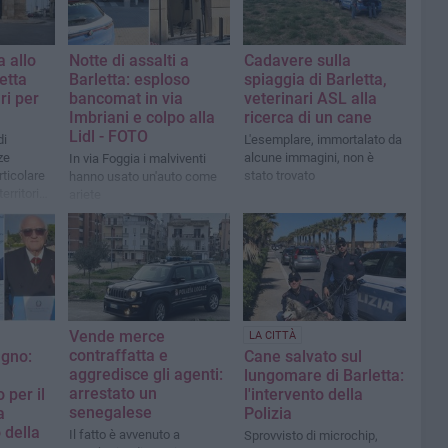
a allo
Notte di assalti a
Cadavere sulla
etta
Barletta: esploso
spiaggia di Barletta,
ri per
bancomat in via
veterinari ASL alla
Imbriani e colpo alla
ricerca di un cane
Lidl - FOTO
di
L'esemplare, immortalato da
ze
alcune immagini, non è
In via Foggia i malviventi
rticolare
stato trovato
hanno usato un'auto come
territorio
ariete
Vende merce
LA CITTÀ
contraffatta e
ugno:
Cane salvato sul
aggredisce gli agenti:
lungomare di Barletta:
arrestato un
 per il
l'intervento della
senegalese
a
Polizia
 della
Il fatto è avvenuto a
Sprovvisto di microchip,