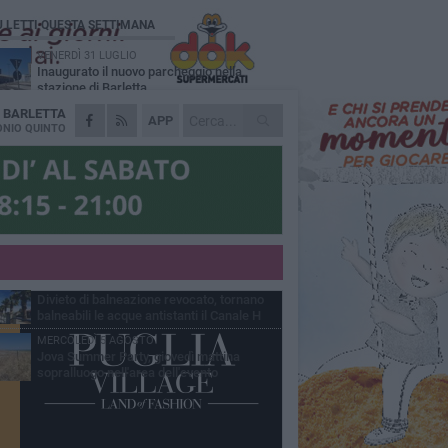
Ù LETTI QUESTA SETTIMANA
VENERDÌ 31 LUGLIO
Inaugurato il nuovo parcheggio nella
stazione di Barletta
A
BARLETTA
MERCOLEDÌ 5 AGOSTO
APP
Barletta piange Gioacchino Dagnello:
NIO QUINTO
64enne barlettano investito all'alba a Trani
GIOVEDÌ 30 LUGLIO
Rapina all'Ipercoop di Barletta: nel mirino la
gioielleria, banditi in fuga
DOMENICA 2 AGOSTO
Beni confiscati alla mafia. Nasce il servizio
di Co-housing
VENERDÌ 31 LUGLIO
Divieto di balneazione revocato, tornano
balneabili le acque antistanti il Canale H
MERCOLEDÌ 5 AGOSTO
Jova Summer Party, giovedì mattina
sopralluogo nell'area dell'evento