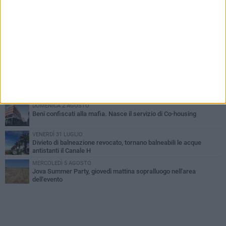
PIÙ LETTI QUESTA SETTIMANA
VENERDÌ 31 LUGLIO
Inaugurato il nuovo parcheggio nella stazione di Barletta
MERCOLEDÌ 5 AGOSTO
Barletta piange Gioacchino Dagnello: 64enne barlettano investito
all'alba a Trani
GIOVEDÌ 30 LUGLIO
Rapina all'Ipercoop di Barletta: nel mirino la gioielleria, banditi in
fuga
DOMENICA 2 AGOSTO
Beni confiscati alla mafia. Nasce il servizio di Co-housing
VENERDÌ 31 LUGLIO
Divieto di balneazione revocato, tornano balneabili le acque
antistanti il Canale H
MERCOLEDÌ 5 AGOSTO
Jova Summer Party, giovedì mattina sopralluogo nell'area
dell'evento