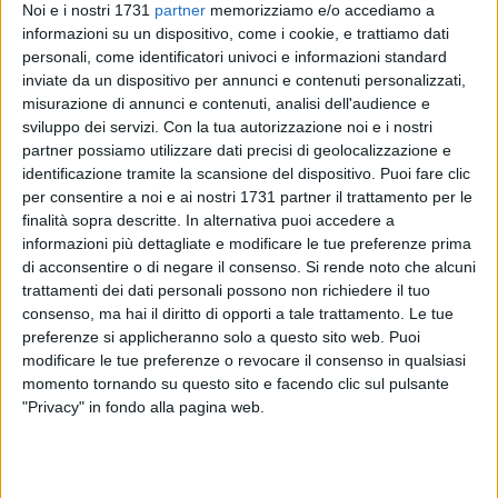
Noi e i nostri 1731
partner
memorizziamo e/o accediamo a
informazioni su un dispositivo, come i cookie, e trattiamo dati
personali, come identificatori univoci e informazioni standard
inviate da un dispositivo per annunci e contenuti personalizzati,
27
misurazione di annunci e contenuti, analisi dell'audience e
sviluppo dei servizi.
Con la tua autorizzazione noi e i nostri
partner possiamo utilizzare dati precisi di geolocalizzazione e
identificazione tramite la scansione del dispositivo. Puoi fare clic
Una richiesta diretta di personale aggiuntivo dei Vigili del
per consentire a noi e ai nostri 1731 partner il trattamento per le
Fuoco per il Comando di Barletta Andria Trani è stata rivolta
finalità sopra descritte. In alternativa puoi accedere a
questa mattina ai vertici del Corpo dal senatore di Forza
informazioni più dettagliate e modificare le tue preferenze prima
Italia Dario Damiani, intervenuto a Roma al convegno "Amati
di acconsentire o di negare il consenso.
Si rende noto che alcuni
dai cittadini, indispensabili per il Paese" organizzato dalla
trattamenti dei dati personali possono non richiedere il tuo
consenso, ma hai il diritto di opporti a tale trattamento. Le tue
Cisal.
preferenze si applicheranno solo a questo sito web. Puoi
modificare le tue preferenze o revocare il consenso in qualsiasi
"Ho partecipato a questo interessante confronto insieme al
momento tornando su questo sito e facendo clic sul pulsante
Capo del Corpo Nazionale VVf, ingegner Eros Mannino, e al
"Privacy" in fondo alla pagina web.
Sottosegretario all'Interno con delega ai Vigili del fuoco,
Emanuele Prisco, cogliendo l'occasione per richiedere
direttamente a loro l'invio quanto prima di ulteriore personale