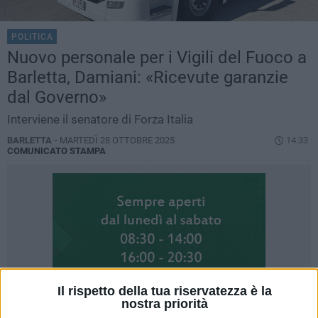
POLITICA
Nuovo personale per i Vigili del Fuoco a
Barletta, Damiani: «Ricevute garanzie
dal Governo»
Interviene il senatore di Forza Italia
BARLETTA -
MARTEDÌ 28 OTTOBRE 2025
14.33
COMUNICATO STAMPA
Il rispetto della tua riservatezza è la
nostra priorità