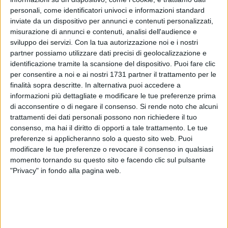
personali, come identificatori univoci e informazioni standard
inviate da un dispositivo per annunci e contenuti personalizzati,
misurazione di annunci e contenuti, analisi dell'audience e
sviluppo dei servizi.
Con la tua autorizzazione noi e i nostri
partner possiamo utilizzare dati precisi di geolocalizzazione e
identificazione tramite la scansione del dispositivo. Puoi fare clic
per consentire a noi e ai nostri 1731 partner il trattamento per le
Un uomo di 50 anni e' morto ieri mattina, poco dopo le 11,
finalità sopra descritte. In alternativa puoi accedere a
mentre assisteva all'intervento in mare di un bagnino in un
informazioni più dettagliate e modificare le tue preferenze prima
tratto di spiaggia libera. Ne danno notizia alcune testate
di acconsentire o di negare il consenso.
Si rende noto che alcuni
locali che così rimarcano. La vittima era originario di Barletta
trattamenti dei dati personali possono non richiedere il tuo
e residente a Castignano. Si e' accasciato a terra, fulminato
consenso, ma hai il diritto di opporti a tale trattamento. Le tue
da un infarto, mentre stava assistendo al salvataggio di due
preferenze si applicheranno solo a questo sito web. Puoi
modificare le tue preferenze o revocare il consenso in qualsiasi
donne, mamma e figlia, da parte di un bagnino. Questi, dopo
momento tornando su questo sito e facendo clic sul pulsante
aver messo in sicurezza le due, ha poi cercato di rianimare
"Privacy" in fondo alla pagina web.
l'uomo, aiutato da una bagnante; sul posto e' intervenuto
anche un equipaggio del 118, che ha trasferito il
cinquantenne in ospedale, ma purtroppo
inutilmente.Cercheremo di fornirvi maggiori ragguagli nelle
prossime ore.