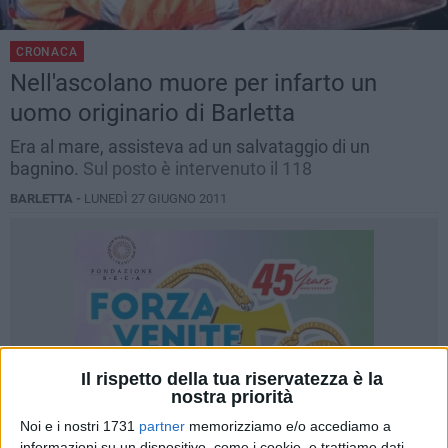
CRONACA
Nell'ascolano muore per infarto un
uomo originario di Barletta
Era al mare, assisteva ad un salvataggio di un
bagnino.
Sul posto è intervenuto il 118
BARLETTA -
LUNEDÌ 27 GIUGNO 2011
Il rispetto della tua riservatezza è la
nostra priorità
Noi e i nostri 1731
partner
memorizziamo e/o accediamo a
informazioni su un dispositivo, come i cookie, e trattiamo dati