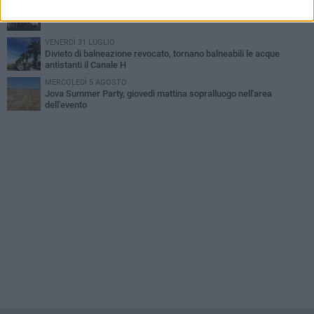
DOMENICA 2 AGOSTO
Beni confiscati alla mafia. Nasce il servizio di Co-housing
VENERDÌ 31 LUGLIO
Divieto di balneazione revocato, tornano balneabili le acque
antistanti il Canale H
MERCOLEDÌ 5 AGOSTO
Jova Summer Party, giovedì mattina sopralluogo nell'area
dell'evento