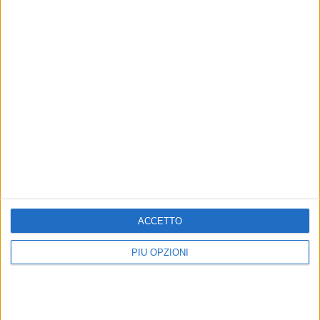
ACCETTO
Altri contenuti a tema
PIÙ OPZIONI