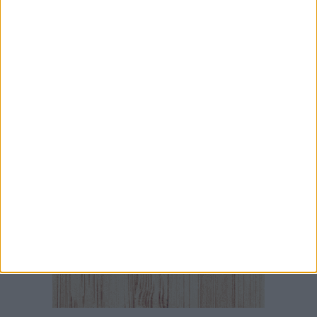
Giuditta D’Elia ospite al Palazzo di Città per
prendere parte alla Stanza Divina
7 AGOSTO 2026
Da estetista a imprenditrice: la storia di
Mariangela Nevola