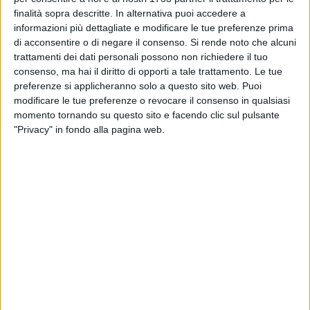
si trova lo sbocco del nuovo sottovia e l'autolavaggio del
finalità sopra descritte. In alternativa puoi accedere a
Signor Riefolo, a cui pongo qualche domanda.
informazioni più dettagliate e modificare le tue preferenze prima
di acconsentire o di negare il consenso.
Si rende noto che alcuni
Signor Riefolo, il suo autolavaggio si trova accanto il
trattamenti dei dati personali possono non richiedere il tuo
sottovia, quali problemi sono riscontrati?
consenso, ma hai il diritto di opporti a tale trattamento. Le tue
preferenze si applicheranno solo a questo sito web. Puoi
«Problemi di sicurezza: c'è solo una rete che divide il
modificare le tue preferenze o revocare il consenso in qualsiasi
sottovia dalla mia attività, se un'auto dovesse finire fuori
momento tornando su questo sito e facendo clic sul pulsante
strada, non ci sarebbe nessuna barriera valida a
"Privacy" in fondo alla pagina web.
proteggermi. Aggiungo che, l'impresa costruttrice, una volta
terminati i lavori, ha lasciato il gabbiotto per gli operai
abbandonato e un mucchio di detriti vicino la mia attività,
per non parlare dei vandali che hanno già "visitato" il
sottovia. Inoltre, fin dall'inizio dei lavori del sottovia, circa 4
anni, i miei affari sono calati dell' 80%».
Nel gabbiotto riservato agli addetti ai lavori, c'è la rete
ortopedica di un letto…
«Si, per tutta l'estate ha dormito un extracomunitario. La
notte, anche nel sottovia, hanno trovato rifugio immigrati ed