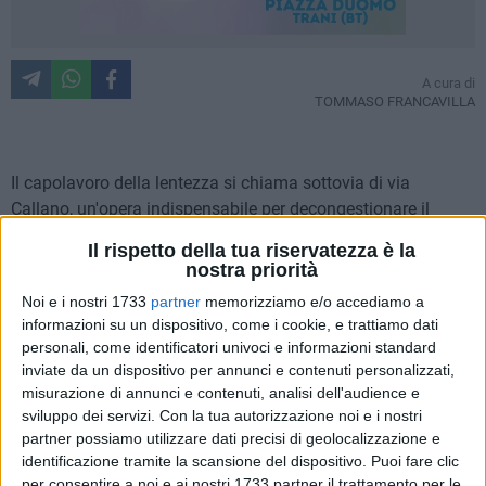
A cura di
TOMMASO FRANCAVILLA
Il capolavoro della lentezza si chiama sottovia di via
Callano, un'opera indispensabile per decongestionare il
traffico e le code del passaggio a livello di via Andria, che
Il rispetto della tua riservatezza è la
avrebbe dovuto essere inaugurato nel 2011, ma per ragioni
nostra priorità
che sfuggono alla umana comprensione, ad oggi è chiuso.
Noi e i nostri 1733
partner
memorizziamo e/o accediamo a
Accanto al sottovia, il signor Luigi Riefolo ha un
informazioni su un dispositivo, come i cookie, e trattiamo dati
autolavaggio, che dal giorno di inizio dei lavori ha visto
personali, come identificatori univoci e informazioni standard
ridurre il giro di affari.
inviate da un dispositivo per annunci e contenuti personalizzati,
misurazione di annunci e contenuti, analisi dell'audience e
Da via Trani, mi reco su via Luigi Scuro, la così detta "zona
sviluppo dei servizi.
Con la tua autorizzazione noi e i nostri
partner possiamo utilizzare dati precisi di geolocalizzazione e
industriale", caratterizzata da una strada rattoppata da
identificazione tramite la scansione del dispositivo. Puoi fare clic
asfalto, giungo su via Vecchia Madonna dello Sterpeto, dove
per consentire a noi e ai nostri 1733 partner il trattamento per le