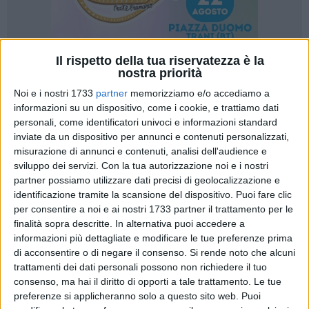
Il rispetto della tua riservatezza è la
nostra priorità
18
Noi e i nostri 1733
partner
memorizziamo e/o accediamo a
informazioni su un dispositivo, come i cookie, e trattiamo dati
personali, come identificatori univoci e informazioni standard
La Polizia di Stato, nell'ambito delle attività di prevenzione e
inviate da un dispositivo per annunci e contenuti personalizzati,
contrasto dei comportamenti che incidono sulla sicurezza
misurazione di annunci e contenuti, analisi dell'audience e
pubblica, prosegue l'azione di controllo del territorio
sviluppo dei servizi.
Con la tua autorizzazione noi e i nostri
provinciale disposta dal Questore di Barletta-Andria-Trani.
partner possiamo utilizzare dati precisi di geolocalizzazione e
identificazione tramite la scansione del dispositivo. Puoi fare clic
Tale impegno mira a tutelare la collettività e a prevenire
per consentire a noi e ai nostri 1733 partner il trattamento per le
situazioni di pericolo attraverso l'applicazione delle misure di
finalità sopra descritte. In alternativa puoi accedere a
prevenzione personale previste dal Codice Antimafia e dalla
informazioni più dettagliate e modificare le tue preferenze prima
normativa di pubblica sicurezza.
di acconsentire o di negare il consenso.
Si rende noto che alcuni
trattamenti dei dati personali possono non richiedere il tuo
In tale contesto, il Questore della provincia di Barletta-Andria-
consenso, ma hai il diritto di opporti a tale trattamento. Le tue
Trani ha emesso due fogli di via obbligatori e un avviso orale
preferenze si applicheranno solo a questo sito web. Puoi