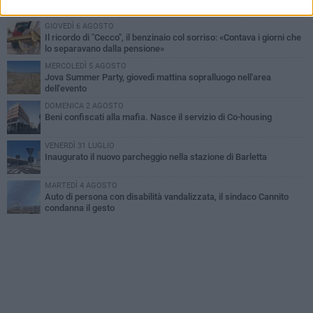
all'alba a Trani
GIOVEDÌ 6 AGOSTO
Il ricordo di "Cecco", il benzinaio col sorriso: «Contava i giorni che
lo separavano dalla pensione»
MERCOLEDÌ 5 AGOSTO
Jova Summer Party, giovedì mattina sopralluogo nell'area
dell'evento
DOMENICA 2 AGOSTO
Beni confiscati alla mafia. Nasce il servizio di Co-housing
VENERDÌ 31 LUGLIO
Inaugurato il nuovo parcheggio nella stazione di Barletta
MARTEDÌ 4 AGOSTO
Auto di persona con disabilità vandalizzata, il sindaco Cannito
condanna il gesto