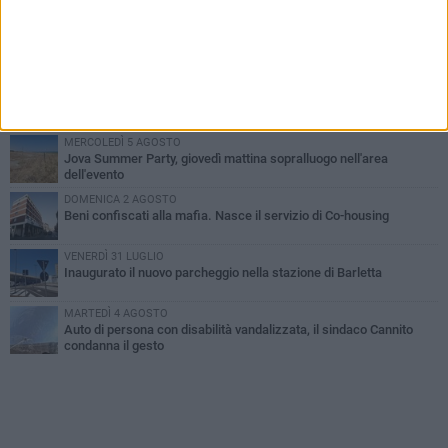
MERCOLEDÌ 5 AGOSTO
Barletta piange Gioacchino Dagnello: 64enne barlettano investito
all'alba a Trani
GIOVEDÌ 6 AGOSTO
Il ricordo di "Cecco", il benzinaio col sorriso: «Contava i giorni che
lo separavano dalla pensione»
MERCOLEDÌ 5 AGOSTO
Jova Summer Party, giovedì mattina sopralluogo nell'area
dell'evento
DOMENICA 2 AGOSTO
Beni confiscati alla mafia. Nasce il servizio di Co-housing
VENERDÌ 31 LUGLIO
Inaugurato il nuovo parcheggio nella stazione di Barletta
MARTEDÌ 4 AGOSTO
Auto di persona con disabilità vandalizzata, il sindaco Cannito
condanna il gesto