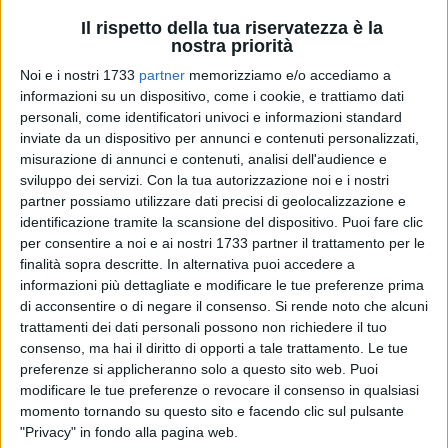
Il rispetto della tua riservatezza è la
nostra priorità
Noi e i nostri 1733
partner
memorizziamo e/o accediamo a
informazioni su un dispositivo, come i cookie, e trattiamo dati
personali, come identificatori univoci e informazioni standard
inviate da un dispositivo per annunci e contenuti personalizzati,
misurazione di annunci e contenuti, analisi dell'audience e
sviluppo dei servizi.
Con la tua autorizzazione noi e i nostri
E' fissato per questa mattina l'interrogatorio della maestra
partner possiamo utilizzare dati precisi di geolocalizzazione e
d'asilo arrestata (secondo l'articolo 294 del codice di
identificazione tramite la scansione del dispositivo. Puoi fare clic
per consentire a noi e ai nostri 1733 partner il trattamento per le
Procedura Penale) l'altra mattina dai carabinieri della
finalità sopra descritte. In alternativa puoi accedere a
Compagnia di Barletta in esecuzione di un'ordinanza di
informazioni più dettagliate e modificare le tue preferenze prima
custodia cautelare firmata dal gip Rossella Volpe su
di acconsentire o di negare il consenso.
Si rende noto che alcuni
richiesta del sostituto procuratore della Repubblica di Trani
trattamenti dei dati personali possono non richiedere il tuo
Michele Ruggiero. L'indagata potrà rispondere alle domande
consenso, ma hai il diritto di opporti a tale trattamento. Le tue
del giudice per le indagini preliminari. Le indagini dei
preferenze si applicheranno solo a questo sito web. Puoi
carabinieri della Compagnia di Barletta, coordinate dal
modificare le tue preferenze o revocare il consenso in qualsiasi
momento tornando su questo sito e facendo clic sul pulsante
sostituto procuratore Michele Ruggiero, si sono svolte con
"Privacy" in fondo alla pagina web.
l'aiuto delle telecamere nascoste, piazzate nell'aula in cui