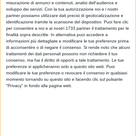
misurazione di annunci e contenuti, analisi dell'audience e
sviluppo dei servizi.
Con la tua autorizzazione noi e i nostri
partner possiamo utilizzare dati precisi di geolocalizzazione e
identificazione tramite la scansione del dispositivo. Puoi fare clic
per consentire a noi e ai nostri 1733 partner il trattamento per le
finalità sopra descritte. In alternativa puoi accedere a
informazioni più dettagliate e modificare le tue preferenze prima
di acconsentire o di negare il consenso.
Si rende noto che alcuni
Le dieci prefinaliste nazionali pugliesi di Miss Italia hanno
trattamenti dei dati personali possono non richiedere il tuo
raggiunto ieri pomeriggio Montecatini Terme e hanno
consenso, ma hai il diritto di opporti a tale trattamento. Le tue
preferenze si applicheranno solo a questo sito web. Puoi
effettuato le registrazioni di rito: l'ultima pugliese in ordine di
modificare le tue preferenze o revocare il consenso in qualsiasi
tempo a farlo è stata Emilia Gorgoglione (nella foto), 18enne
momento tornando su questo sito e facendo clic sul pulsante
di Barletta, miss Sportiva Diadora Puglia. Com'è noto, le altre
"Privacy" in fondo alla pagina web.
nove sono: Annalisa Raia, 22enne di Capurso (Ba), miss
Ragazza in Gambissima Luciano Barachini Puglia; Giulia
Gallo, 18enne di Taranto, miss Benessere Specchiasol
Puglia; Marica Liotino, 20enne di Massafra (Ta), miss
Cinema Puglia; Francesca Margheriti, 19enne di Erchie (Br),
miss Rocchetta Bellezza Puglia; Valentina Lopez, 24enne di
Bari, miss Wella Puglia; Gloria Radulescu, 20enne di Corato