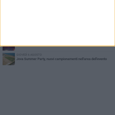
Il ricordo di "Cecco", il benzinaio col sorriso: «Contava i giorni che
lo separavano dalla pensione»
MERCOLEDÌ 5 AGOSTO
Jova Summer Party, giovedì mattina sopralluogo nell'area
dell'evento
DOMENICA 2 AGOSTO
Beni confiscati alla mafia. Nasce il servizio di Co-housing
VENERDÌ 7 AGOSTO
Incidente sulla 16 bis a Barletta, traffico bloccato verso Bari
GIOVEDÌ 6 AGOSTO
Jova Summer Party, nuovi campionamenti nell'area dell'evento