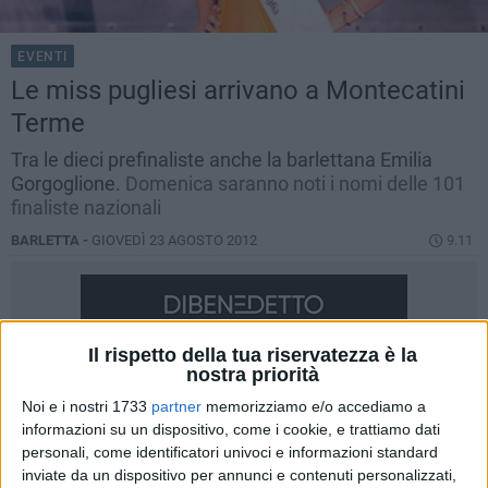
EVENTI
Le miss pugliesi arrivano a Montecatini
Terme
Tra le dieci prefinaliste anche la barlettana Emilia
Gorgoglione.
Domenica saranno noti i nomi delle 101
finaliste nazionali
BARLETTA -
GIOVEDÌ 23 AGOSTO 2012
9.11
Il rispetto della tua riservatezza è la
nostra priorità
Noi e i nostri 1733
partner
memorizziamo e/o accediamo a
informazioni su un dispositivo, come i cookie, e trattiamo dati
personali, come identificatori univoci e informazioni standard
inviate da un dispositivo per annunci e contenuti personalizzati,