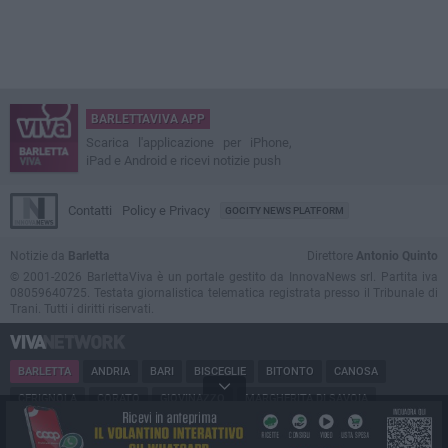
BARLETTAVIVA APP
Scarica l'applicazione per iPhone,
iPad e Android e ricevi notizie push
Contatti
Policy e Privacy
GOCITY NEWS PLATFORM
Notizie da
Barletta
Direttore
Antonio Quinto
© 2001-2026 BarlettaViva è un portale gestito da InnovaNews srl. Partita iva
08059640725. Testata giornalistica telematica registrata presso il Tribunale di
Trani. Tutti i diritti riservati.
BARLETTA
ANDRIA
BARI
BISCEGLIE
BITONTO
CANOSA
CERIGNOLA
CORATO
GIOVINAZZO
MARGHERITA DI SAVOIA
MINERVINO
MODUGNO
MOLFETTA
PUGLIA
RUVO