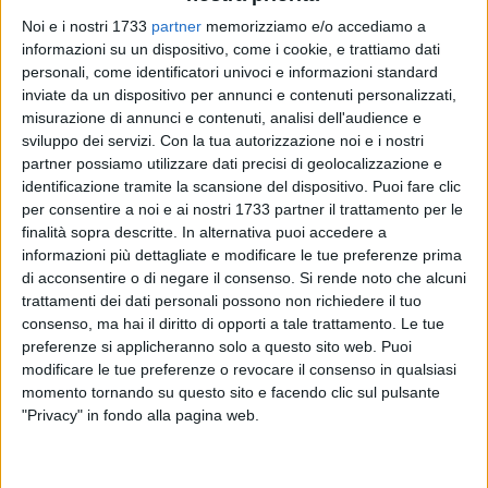
Noi e i nostri 1733
partner
memorizziamo e/o accediamo a
informazioni su un dispositivo, come i cookie, e trattiamo dati
51
personali, come identificatori univoci e informazioni standard
inviate da un dispositivo per annunci e contenuti personalizzati,
misurazione di annunci e contenuti, analisi dell'audience e
Il Circolo Franco Dambra di Sinistra Italiana esprime la piena
sviluppo dei servizi.
Con la tua autorizzazione noi e i nostri
e incondizionata solidarietà ad Antonella Piccolo, titolare
partner possiamo utilizzare dati precisi di geolocalizzazione e
della Libreria Einaudi di corso Garibaldi a Barletta, per la vile
identificazione tramite la scansione del dispositivo. Puoi fare clic
per consentire a noi e ai nostri 1733 partner il trattamento per le
aggressione verbale subita ieri da parte di alcuni turisti
finalità sopra descritte. In alternativa puoi accedere a
israeliani. Il gesto di esporre una bandiera palestinese,
informazioni più dettagliate e modificare le tue preferenze prima
simbolo di un popolo che aspira alla pace e alla giustizia, è
di acconsentire o di negare il consenso.
Si rende noto che alcuni
stato inaccettabilmente contestato con frasi offensive e
trattamenti dei dati personali possono non richiedere il tuo
minacce di morte rivolte al popolo palestinese. Un simile
consenso, ma hai il diritto di opporti a tale trattamento. Le tue
comportamento, intollerabile in una società civile e
preferenze si applicheranno solo a questo sito web. Puoi
democratica, rappresenta un attacco alla libertà di
modificare le tue preferenze o revocare il consenso in qualsiasi
momento tornando su questo sito e facendo clic sul pulsante
espressione e al pacifico esercizio del pensiero.
"Privacy" in fondo alla pagina web.
La Libreria Einaudi di Barletta è un presidio culturale
importante per la nostra comunità, un luogo di incontro e di