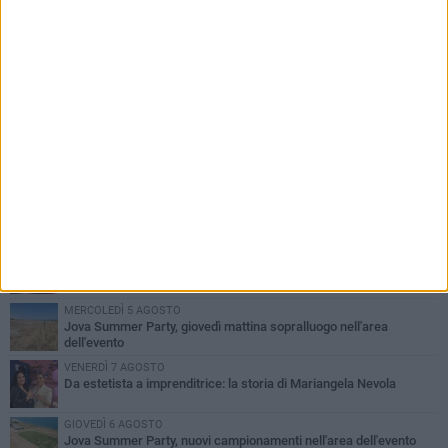
PIÙ LETTI QUESTA SETTIMANA
MERCOLEDÌ 5 AGOSTO
Barletta piange Gioacchino Dagnello: 64enne barlettano investito
all'alba a Trani
GIOVEDÌ 6 AGOSTO
Il ricordo di "Cecco", il benzinaio col sorriso: «Contava i giorni che
lo separavano dalla pensione»
VENERDÌ 7 AGOSTO
Incidente sulla 16 bis a Barletta, traffico bloccato verso Bari
MERCOLEDÌ 5 AGOSTO
Jova Summer Party, giovedì mattina sopralluogo nell'area
dell'evento
VENERDÌ 7 AGOSTO
Da estetista a imprenditrice: la storia di Mariangela Nevola
GIOVEDÌ 6 AGOSTO
Jova Summer Party, nuovi campionamenti nell'area dell'evento