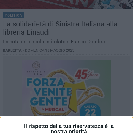
POLITICA
La solidarietà di Sinistra Italiana alla
libreria Einaudi
La nota del circolo intitolato a Franco Dambra
BARLETTA -
DOMENICA 18 MAGGIO 2025
Il rispetto della tua riservatezza è la
nostra priorità