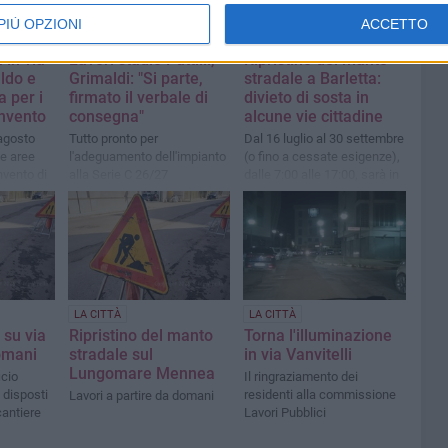
PIÙ OPZIONI
ACCETTO
LA CITTÀ
TERRITORIO
 in via
Lavori stadio Puttilli,
Ripristino del manto
ldo e
Grimaldi: "Si parte,
stradale a Barletta:
a per i
firmato il verbale di
divieto di sosta in
onvento
consegna"
alcune vie cittadine
 agosto
Tutto pronto per
Dal 16 luglio al 30 settembre
le aree
l'adeguamento dell'impianto
(o fino a cessate esigenze),
nvento di
alla Serie C 26/27
dalle 7:00 alle 17:00, sarà in
vigore il divieto di sosta con
rimozione forzata
LA CITTÀ
LA CITTÀ
 su via
Ripristino del manto
Torna l'illuminazione
omani
stradale sul
in via Vanvitelli
Lungomare Mennea
icio
Il ringraziamento dei
i disposti
residenti alla commissione
Lavori a partire da domani
cantiere
Lavori Pubblici