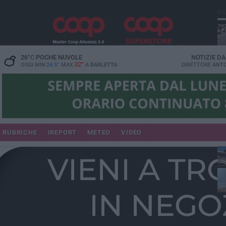
PI
26
°C
POCHE NUVOLE
NOTIZIE D
32°
OGGI MIN
24.5°
MAX
A
BARLETTA
DIRETTORE
ANTO
se
RUBRICHE
IREPORT
METEO
VIDEO