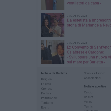
ventilatori da casa»
7 AGOSTO 2026
Da estetista a imprenditri
storia di Mariangela Nev
7 AGOSTO 2026
Ex Convento di Sant'Andr
Calabrese e Cardone:
«Sviluppare una nuova v
sul mare per Barletta»
Notizie da Barletta
Scuola e Lavoro
Associazioni
Religioni
La città
Notizie sportive
Cronaca
Calcio
Politica
Basket
Istituzionale
Volley
Territorio
Tennis
Eventi