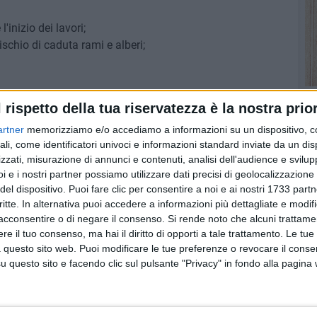
'inizio dei lavori;
ischio di caduta rami e alberi;
l rispetto della tua riservatezza è la nostra prior
LITÀ
artner
memorizziamo e/o accediamo a informazioni su un dispositivo, c
ali, come identificatori univoci e informazioni standard inviate da un di
zzati, misurazione di annunci e contenuti, analisi dell'audience e svilupp
i e i nostri partner possiamo utilizzare dati precisi di geolocalizzazione 
del dispositivo. Puoi fare clic per consentire a noi e ai nostri 1733 partn
critte. In alternativa puoi accedere a informazioni più dettagliate e modif
acconsentire o di negare il consenso.
Si rende noto che alcuni trattamen
e il tuo consenso, ma hai il diritto di opporti a tale trattamento. Le tue
 questo sito web. Puoi modificare le tue preferenze o revocare il conse
questo sito e facendo clic sul pulsante "Privacy" in fondo alla pagina