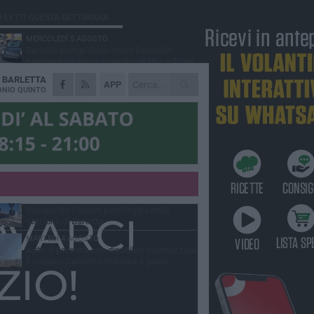
Ù LETTI QUESTA SETTIMANA
MERCOLEDÌ 5 AGOSTO
Barletta piange Gioacchino Dagnello:
64enne barlettano investito all'alba a Trani
A
BARLETTA
GIOVEDÌ 6 AGOSTO
APP
Il ricordo di "Cecco", il benzinaio col
NIO QUINTO
sorriso: «Contava i giorni che lo
paravano dalla pensione»
MERCOLEDÌ 5 AGOSTO
Jova Summer Party, giovedì mattina
sopralluogo nell'area dell'evento
DOMENICA 2 AGOSTO
Beni confiscati alla mafia. Nasce il servizio
di Co-housing
VENERDÌ 31 LUGLIO
Inaugurato il nuovo parcheggio nella
stazione di Barletta
MARTEDÌ 4 AGOSTO
Auto di persona con disabilità vandalizzata,
il sindaco Cannito condanna il gesto