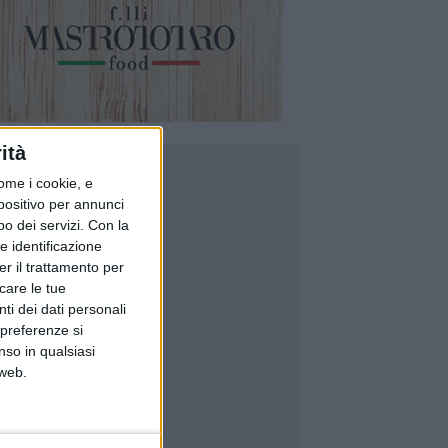
ità
ome i cookie, e
spositivo per annunci
o dei servizi.
Con la
e identificazione
er il trattamento per
icare le tue
ti dei dati personali
 preferenze si
nso in qualsiasi
 web.