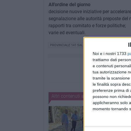
All'ordine del giorno
decisione nuove iniziative per accelerare l
segnalazione alle autorità preposte del r
rapporti tra comitato e forze politiche;
varie ed eventuali.
I
PROVINCIALE 141 SALINE
LAVORI PUBBLICI
VIABI
Noi e i nostri 1733
p
trattiamo dati person
e contenuti personali
tua autorizzazione no
tramite la scansione 
le finalità sopra des
preferenze prima di 
Altri contenuti a tema
possono non richieder
applicheranno solo a
momento tornando su 