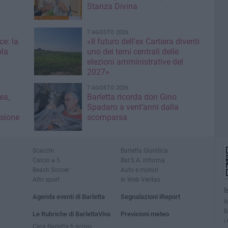
Stanza Divina
7 AGOSTO 2026
ce: la
«Il futuro dell'ex Cartiera diventi
ola
uno dei temi centrali delle
elezioni amministrative del
2027»
7 AGOSTO 2026
ea,
Barletta ricorda don Gino
Spadaro a vent’anni dalla
isione
scomparsa
Scacchi
Barletta Giuridica
Calcio a 5
Bar.S.A. informa
Beach Soccer
Auto e motori
Altri sport
In Web Veritas
I
Agenda eventi di Barletta
Segnalazioni iReport
R
B
Le Rubriche di BarlettaViva
Previsioni meteo
i
Cara Barletta ti scrivo