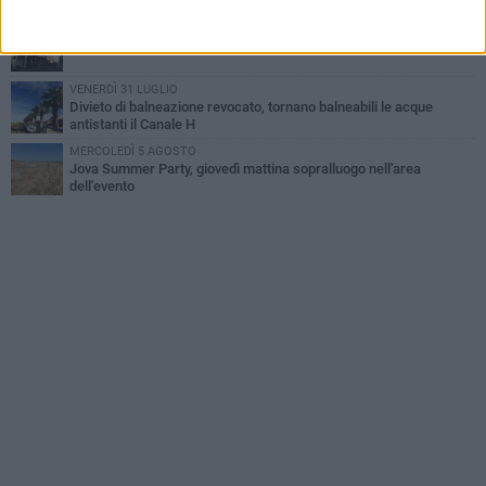
fuga
DOMENICA 2 AGOSTO
Beni confiscati alla mafia. Nasce il servizio di Co-housing
VENERDÌ 31 LUGLIO
Divieto di balneazione revocato, tornano balneabili le acque
antistanti il Canale H
MERCOLEDÌ 5 AGOSTO
Jova Summer Party, giovedì mattina sopralluogo nell'area
dell'evento