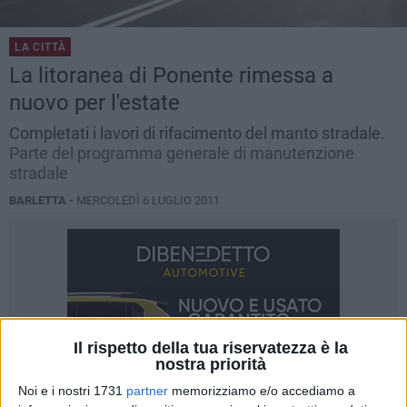
LA CITTÀ
La litoranea di Ponente rimessa a
nuovo per l'estate
Completati i lavori di rifacimento del manto stradale.
Parte del programma generale di manutenzione
stradale
BARLETTA -
MERCOLEDÌ 6 LUGLIO 2011
Il rispetto della tua riservatezza è la
nostra priorità
Noi e i nostri 1731
partner
memorizziamo e/o accediamo a