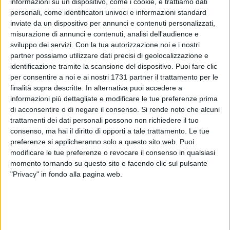
informazioni su un dispositivo, come i cookie, e trattiamo dati
personali, come identificatori univoci e informazioni standard
inviate da un dispositivo per annunci e contenuti personalizzati,
misurazione di annunci e contenuti, analisi dell'audience e
sviluppo dei servizi.
Con la tua autorizzazione noi e i nostri
partner possiamo utilizzare dati precisi di geolocalizzazione e
identificazione tramite la scansione del dispositivo. Puoi fare clic
per consentire a noi e ai nostri 1731 partner il trattamento per le
finalità sopra descritte. In alternativa puoi accedere a
Sono appena terminati i lavori di rifacimento del manto
informazioni più dettagliate e modificare le tue preferenze prima
stradale sulla Litoranea di Ponente, a cura del Settore
di acconsentire o di negare il consenso.
Si rende noto che alcuni
municipale Manutenzioni (consistiti principalmente nel
trattamenti dei dati personali possono non richiedere il tuo
rifacimento del tappetino d'usura in conglomerato
consenso, ma hai il diritto di opporti a tale trattamento. Le tue
bituminoso) e l'Ufficio Tecnico del Traffico sta già
preferenze si applicheranno solo a questo sito web. Puoi
provvedendo al completo rifacimento della segnaletica
modificare le tue preferenze o revocare il consenso in qualsiasi
orizzontale.
momento tornando su questo sito e facendo clic sul pulsante
"Privacy" in fondo alla pagina web.
L'intervento è parte integrante di un ampio programma di
manutenzione straordinaria delle strade comunali interne. La
priorità è stata data, ovviamente, alla Litoranea di Ponente,
in considerazione della ormai imminente festa patronale che