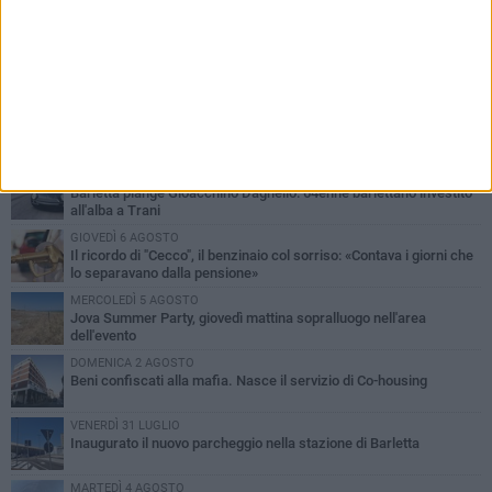
PIÙ LETTI QUESTA SETTIMANA
MERCOLEDÌ 5 AGOSTO
Barletta piange Gioacchino Dagnello: 64enne barlettano investito
all'alba a Trani
GIOVEDÌ 6 AGOSTO
Il ricordo di "Cecco", il benzinaio col sorriso: «Contava i giorni che
lo separavano dalla pensione»
MERCOLEDÌ 5 AGOSTO
Jova Summer Party, giovedì mattina sopralluogo nell'area
dell'evento
DOMENICA 2 AGOSTO
Beni confiscati alla mafia. Nasce il servizio di Co-housing
VENERDÌ 31 LUGLIO
Inaugurato il nuovo parcheggio nella stazione di Barletta
MARTEDÌ 4 AGOSTO