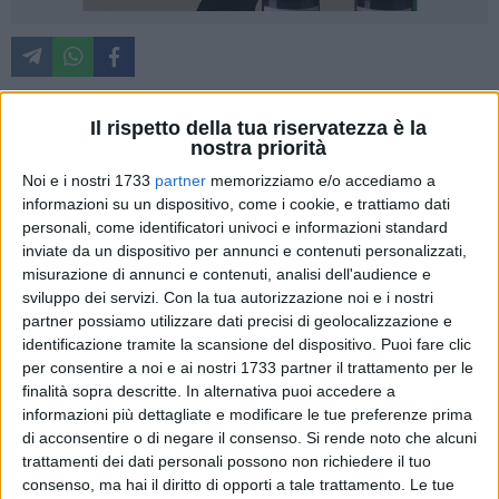
Il rispetto della tua riservatezza è la
Dal vangelo secondo Matteo
nostra priorità
Noi e i nostri 1733
partner
memorizziamo e/o accediamo a
In quel tempo Gesù disse ai suoi discepoli: «Il regno dei cieli
informazioni su un dispositivo, come i cookie, e trattiamo dati
è simile a un tesoro nascosto nel campo; un uomo lo trova e
personali, come identificatori univoci e informazioni standard
lo nasconde; poi va, pieno di gioia, vende tutti i suoi averi e
inviate da un dispositivo per annunci e contenuti personalizzati,
misurazione di annunci e contenuti, analisi dell'audience e
compra quel campo. Il regno dei cieli è simile anche a un
sviluppo dei servizi.
Con la tua autorizzazione noi e i nostri
mercante che va in cerca di perle preziose; trovata una perla
partner possiamo utilizzare dati precisi di geolocalizzazione e
di grande valore, va, vende tutti i suoi averi e la compra.
identificazione tramite la scansione del dispositivo. Puoi fare clic
Ancora, il regno dei cieli è simile a una rete gettata nel mare,
per consentire a noi e ai nostri 1733 partner il trattamento per le
che raccoglie ogni genere di pesci. Quando è piena, i
finalità sopra descritte. In alternativa puoi accedere a
pescatori la tirano a riva, si mettono a sedere, raccolgono i
informazioni più dettagliate e modificare le tue preferenze prima
pesci buoni nei canestri e buttano via i cattivi. Così sarà alla
di acconsentire o di negare il consenso.
Si rende noto che alcuni
trattamenti dei dati personali possono non richiedere il tuo
fine del mondo. Verranno gli angeli e separeranno i cattivi
consenso, ma hai il diritto di opporti a tale trattamento. Le tue
dai buoni e li getteranno nella fornace ardente, dove sarà