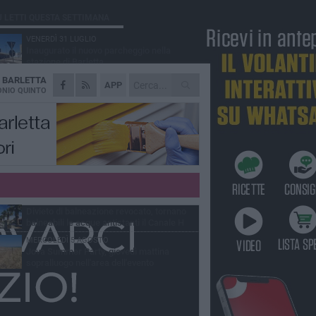
Ù LETTI QUESTA SETTIMANA
VENERDÌ 31 LUGLIO
Inaugurato il nuovo parcheggio nella
stazione di Barletta
A
BARLETTA
MERCOLEDÌ 5 AGOSTO
APP
Barletta piange Gioacchino Dagnello:
NIO QUINTO
64enne barlettano investito all'alba a Trani
GIOVEDÌ 30 LUGLIO
Rapina all'Ipercoop di Barletta: nel mirino la
gioielleria, banditi in fuga
DOMENICA 2 AGOSTO
Beni confiscati alla mafia. Nasce il servizio
di Co-housing
VENERDÌ 31 LUGLIO
Divieto di balneazione revocato, tornano
balneabili le acque antistanti il Canale H
MERCOLEDÌ 5 AGOSTO
Jova Summer Party, giovedì mattina
sopralluogo nell'area dell'evento