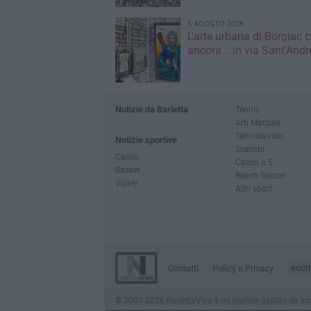
5 AGOSTO 2026
L'arte urbana di Borgiac 
ancora... in via Sant'Andr
Notizie da Barletta
Tennis
Arti Marziali
Tennistavolo
Notizie sportive
Scacchi
Calcio
Calcio a 5
Basket
Beach Soccer
Volley
Altri sport
Contatti
Policy e Privacy
GOCI
© 2001-2026 BarlettaViva è un portale gestito da Innov