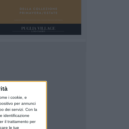
ità
ome i cookie, e
spositivo per annunci
o dei servizi.
Con la
e identificazione
er il trattamento per
icare le tue