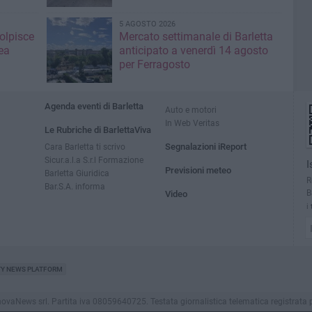
5 AGOSTO 2026
colpisce
Mercato settimanale di Barletta
ea
anticipato a venerdì 14 agosto
per Ferragosto
Agenda eventi di Barletta
Auto e motori
In Web Veritas
Le Rubriche di BarlettaViva
Cara Barletta ti scrivo
Segnalazioni iReport
Sicur.a.l.a S.r.l Formazione
I
Previsioni meteo
Barletta Giuridica
R
Bar.S.A. informa
B
Video
i
TY NEWS PLATFORM
aNews srl. Partita iva 08059640725. Testata giornalistica telematica registrata presso