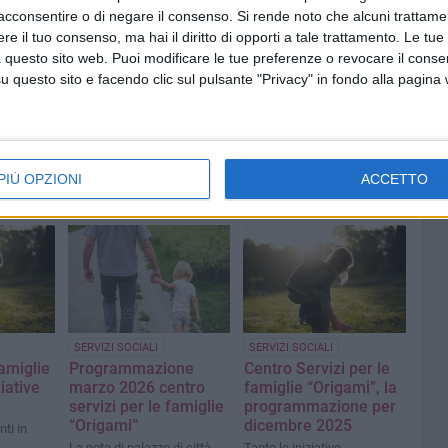
acconsentire o di negare il consenso.
Si rende noto che alcuni trattamen
e il tuo consenso, ma hai il diritto di opporti a tale trattamento. Le tue
 questo sito web. Puoi modificare le tue preferenze o revocare il conse
questo sito e facendo clic sul pulsante "Privacy" in fondo alla pagina
PIÙ OPZIONI
ACCETTO
SERVIZI SOCIALI
SERVIZI SOCIALI
famiglie
Programmazione
Centro Servizi per le
iative
marzo 2026 centro
famiglie “Origami”, la
servizi per le famiglie
programmazione per
“Origami”
dicembre 2025
ti in
La nota di palazzo di città
Tante le iniziative