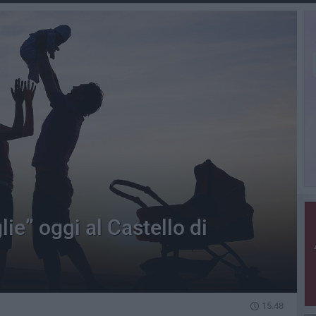
ie” oggi al Castello di
15.48