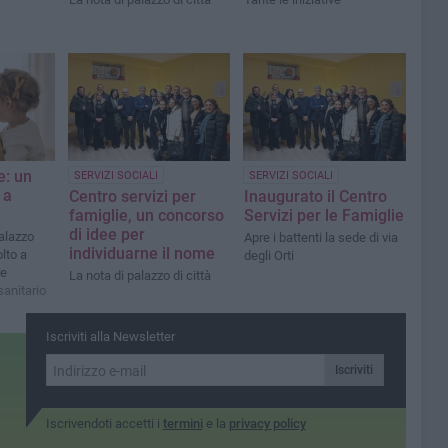
e: un
SERVIZI SOCIALI
SERVIZI SOCIALI
 a
Centro servizi per
Inaugurato il Centro
famiglie, un concorso
Servizi per le Famiglie
di idee per
alazzo
Apre i battenti la sede di via
individuarne il nome
lto a
degli Orti
re
La nota di palazzo di città
sanitario
Iscriviti alla Newsletter
Iscriviti
Iscrivendoti accetti i
termini
e la
privacy policy