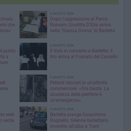
6 AGOSTO 2026
nzinaio
Dopo l'aggressione al Parco
orni che
Rossani, Giuditta D'Elia arriva
ione»
nella "Stanza Divina" di Barletta
6 AGOSTO 2026
il punto
Il Volo in concerto a Barletta: il
ità a
trio arriva al Fossato del Castello
mium
5 AGOSTO 2026
edì
Petardi lanciati in un'attività
area
commerciale: «Ora basta. La
sicurezza delle periferie è
un'emergenza»
5 AGOSTO 2026
sito web
Barletta piange Gioacchino
o verde
Dagnello: 64enne barlettano
investito all'alba a Trani