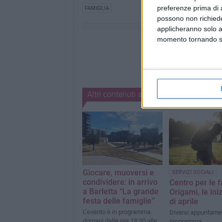
preferenze prima di 
FAMIGLIA
possono non richieder
applicheranno solo a
momento tornando su 
Altri contenuti a tema
Giocare, muoversi e
SERVIZI SOCIALI
condividere: in arrivo
Centro per le 
a Barletta “La grande
Origami, le iniz
festa delle famiglie”
di aprile
L’evento è in programma
Diversi appuntamen
domani dalle ore 18:30 alle
programma