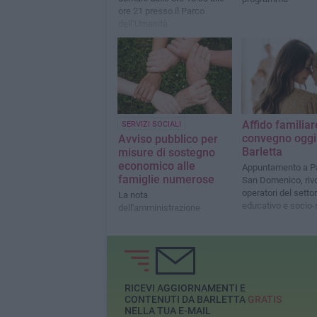
ore 21 presso il Parco
dell’Umanità
Affido familiar
SERVIZI SOCIALI
convegno oggi
Avviso pubblico per
Barletta
misure di sostegno
economico alle
Appuntamento a P
famiglie numerose
San Domenico, rivo
operatori del setto
La nota
educativo e socio-
dell'amministrazione
RICEVI AGGIORNAMENTI E
CONTENUTI DA BARLETTA
GRATIS
NELLA TUA E-MAIL