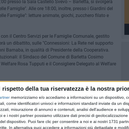
:00 presso la Sala Castello Svevo – Barletta, si svolgerà
le Famiglie". Alle ore 18:00, inoltre, presso i Giardini del
elle Famiglie": letture animate, giochi, zucchero filato e
 con il Centro Servizi per le Famiglie Comunale, gestito
rà un dibattito, sulle "Connessioni: La Rete nel supporto
nni Barnaba, in qualità di Presidente della Cooperativa.
tituzionali: il Sindaco del Comune di Barletta Cosimo
Welfare Rosa Tupputi e il Consigliere Delegato al Welfare
l rispetto della tua riservatezza è la nostra prior
S Puglia;
nale per i Minorenni di Bari.
artner
memorizziamo e/o accediamo a informazioni su un dispositivo, c
ali, come identificatori univoci e informazioni standard inviate da un di
 prevede il rilascio di crediti formativi c/o l'Ordine degli
zzati, misurazione di annunci e contenuti, analisi dell'audience e svilupp
'evento è aperto alla cittadinanza, "
perché nessuna
i e i nostri partner possiamo utilizzare dati precisi di geolocalizzazione 
del dispositivo. Puoi fare clic per consentire a noi e ai nostri 1731 partn
critte. In alternativa puoi accedere a informazioni più dettagliate e modif