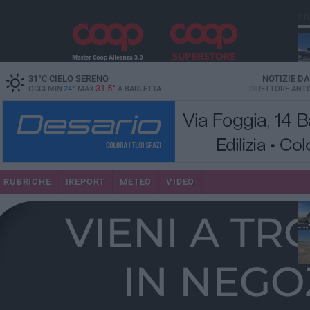
PI
31
°C
CIELO SERENO
NOTIZIE D
31.5°
OGGI MIN
24°
MAX
A
BARLETTA
DIRETTORE
ANTO
RUBRICHE
IREPORT
METEO
VIDEO