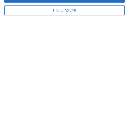
PIÙ OPZIONI
Iscriviti alla Newsletter
Iscriviti
Iscrivendoti accetti i
termini
e la
privacy policy
5 AGOSTO 2026
Jova Summer Party, giovedì mattina