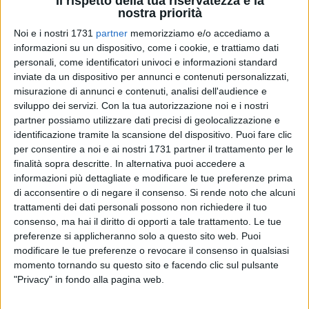
Il rispetto della tua riservatezza è la
nostra priorità
Noi e i nostri 1731
partner
memorizziamo e/o accediamo a
informazioni su un dispositivo, come i cookie, e trattiamo dati
personali, come identificatori univoci e informazioni standard
inviate da un dispositivo per annunci e contenuti personalizzati,
Il sabato sera il patrimonio culturale della Puglia apre le sue
misurazione di annunci e contenuti, analisi dell'audience e
porte ai visitatori: riparte il progetto
Puglia Open Days
,
sviluppo dei servizi.
Con la tua autorizzazione noi e i nostri
partner possiamo utilizzare dati precisi di geolocalizzazione e
programma di aperture straordinarie con visite guidate
identificazione tramite la scansione del dispositivo. Puoi fare clic
gratuite dei maggiori attrattori culturali e turistici della
per consentire a noi e ai nostri 1731 partner il trattamento per le
regione, promosso dall'Assessorato regionale al Turismo e
finalità sopra descritte. In alternativa puoi accedere a
attuato da Pugliapromozione, in accordo con il Ministero per
informazioni più dettagliate e modificare le tue preferenze prima
i Beni e le Attività Culturali e del Turismo, Direzione
di acconsentire o di negare il consenso.
Si rende noto che alcuni
Regionale dei Beni Culturali e Paesaggistici della Puglia, la
trattamenti dei dati personali possono non richiedere il tuo
Conferenza Episcopale Pugliese, l'ANCI Puglia. Quest'anno le
consenso, ma hai il diritto di opporti a tale trattamento. Le tue
preferenze si applicheranno solo a questo sito web. Puoi
aperture straordinarie e le visite guidate non si svolgono solo
modificare le tue preferenze o revocare il consenso in qualsiasi
da luglio a settembre, ma diventano un appuntamento
momento tornando su questo sito e facendo clic sul pulsante
valido per tutto l'anno, un'occasione di viaggio per scegliere
"Privacy" in fondo alla pagina web.
la Puglia quale propria destinazione. I sabato sera, da aprile
a giugno e da ottobre a dicembre, in coincidenza con le