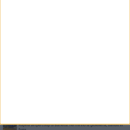
PIÙ LETTI QUESTA SETTIMANA
VENERDÌ 31 LUGLIO
Inaugurato il nuovo parcheggio nella stazione di Barletta
MERCOLEDÌ 5 AGOSTO
Barletta piange Gioacchino Dagnello: 64enne barlettano investito
all'alba a Trani
GIOVEDÌ 30 LUGLIO
Rapina all'Ipercoop di Barletta: nel mirino la gioielleria, banditi in
fuga