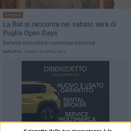
TURISMO
La Bat si racconta nei sabato sera di
Puglia Open Days
Barletta coinvolta in numerose iniziative
BARLETTA -
SABATO 19 APRILE 2014