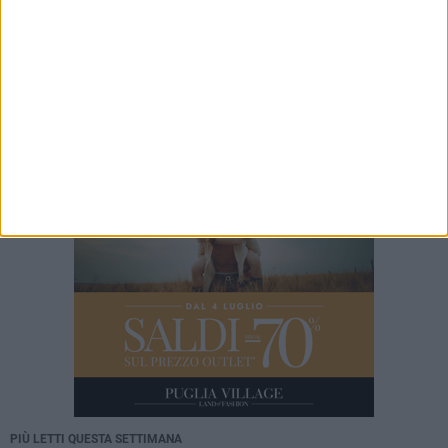
nuovamente disponibili
8 AGOSTO 2026
Progetto Civico: Sul canale H serve una visione
come Rimini
PIÙ LETTI QUESTA SETTIMANA