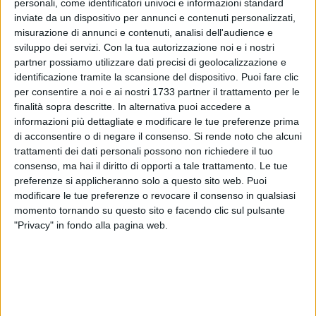
personali, come identificatori univoci e informazioni standard
ci vedeva. Allora i vicini e quelli che lo avevano visto prima,
inviate da un dispositivo per annunci e contenuti personalizzati,
perché era un mendicante, dicevano: «Non è lui quello che
misurazione di annunci e contenuti, analisi dell'audience e
stava seduto a chiedere l'elemosina?». Alcuni dicevano: «È
sviluppo dei servizi.
Con la tua autorizzazione noi e i nostri
lui»; altri dicevano: «No, ma è uno che gli assomiglia». Ed
partner possiamo utilizzare dati precisi di geolocalizzazione e
egli diceva: «Sono io!». Allora gli domandarono: «In che
identificazione tramite la scansione del dispositivo. Puoi fare clic
per consentire a noi e ai nostri 1733 partner il trattamento per le
modo ti sono stati aperti gli occhi?». Egli rispose: «L'uomo
finalità sopra descritte. In alternativa puoi accedere a
che si chiama Gesù ha fatto del fango, me lo ha spalmato
informazioni più dettagliate e modificare le tue preferenze prima
sugli occhi e mi ha detto: "Va' a Sìloe e làvati!". Io sono
di acconsentire o di negare il consenso.
Si rende noto che alcuni
andato, mi sono lavato e ho acquistato la vista». Gli dissero:
trattamenti dei dati personali possono non richiedere il tuo
«Dov'è costui?». Rispose: «Non lo so». Condussero dai
consenso, ma hai il diritto di opporti a tale trattamento. Le tue
farisei quello che era stato cieco: era un sabato, il giorno in
preferenze si applicheranno solo a questo sito web. Puoi
cui Gesù aveva fatto del fango e gli aveva aperto gli occhi.
modificare le tue preferenze o revocare il consenso in qualsiasi
momento tornando su questo sito e facendo clic sul pulsante
Anche i farisei dunque gli chiesero di nuovo come aveva
"Privacy" in fondo alla pagina web.
acquistato la vista. Ed egli disse loro: «Mi ha messo del
fango sugli occhi, mi sono lavato e ci vedo». Allora alcuni
dei farisei dicevano: «Quest'uomo non viene da Dio, perché
non osserva il sabato». Altri invece dicevano: «Come può un
peccatore compiere segni di questo genere?». E c'era
dissenso tra loro. Allora dissero di nuovo al cieco: «Tu, che