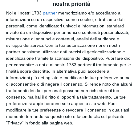
nostra priorità
Noi e i nostri 1733
partner
memorizziamo e/o accediamo a
informazioni su un dispositivo, come i cookie, e trattiamo dati
302
A cura di
personali, come identificatori univoci e informazioni standard
GAIA PAOLILLO
inviate da un dispositivo per annunci e contenuti personalizzati,
misurazione di annunci e contenuti, analisi dell'audience e
sviluppo dei servizi.
Con la tua autorizzazione noi e i nostri
partner possiamo utilizzare dati precisi di geolocalizzazione e
Cerco Baretta è il movimento spontaneo di cittadini nato
identificazione tramite la scansione del dispositivo. Puoi fare clic
dopo il terribile evento che ha sconvolto la città di Barletta
per consentire a noi e ai nostri 1733 partner il trattamento per le
con la perdita di una giovane vita chiamata Claudio Lasala.
finalità sopra descritte. In alternativa puoi accedere a
L'exhibition in programma prima, per il 18 dicembre e poi
informazioni più dettagliate e modificare le tue preferenze prima
rimandata, si vede costretta a posticipare ulteriormente la
di acconsentire o di negare il consenso.
Si rende noto che alcuni
sua data a causa del picco di contagi dell'ultimo periodo.
trattamenti dei dati personali possono non richiedere il tuo
consenso, ma hai il diritto di opporti a tale trattamento. Le tue
preferenze si applicheranno solo a questo sito web. Puoi
È per questo motivo che ci tengono a rilasciare un
modificare le tue preferenze o revocare il consenso in qualsiasi
messaggio :
momento tornando su questo sito e facendo clic sul pulsante
"Privacy" in fondo alla pagina web.
«Ciao a tutti, siamo costretti a posticipare ancora la
manifestazione CERCO CLAUDIO a causa della critica