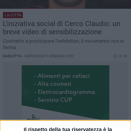
LA CITTÀ
L’iniziativa social di Cerco Claudio: un
breve video di sensibilizzazione
Costretto a posticipare l’exhibition, il movimento non si
ferma
BARLETTA -
MERCOLEDÌ 5 GENNAIO 2022
16.38
Il rispetto della tua riservatezza è la