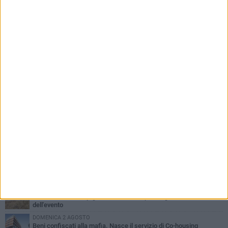
PIÙ LETTI QUESTA SETTIMANA
MERCOLEDÌ 5 AGOSTO
Barletta piange Gioacchino Dagnello: 64enne barlettano investito
all'alba a Trani
GIOVEDÌ 6 AGOSTO
Il ricordo di "Cecco", il benzinaio col sorriso: «Contava i giorni che
lo separavano dalla pensione»
MERCOLEDÌ 5 AGOSTO
Jova Summer Party, giovedì mattina sopralluogo nell'area
dell'evento
DOMENICA 2 AGOSTO
Beni confiscati alla mafia. Nasce il servizio di Co-housing