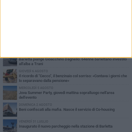
PIÙ LETTI QUESTA SETTIMANA
MERCOLEDÌ 5 AGOSTO
Barletta piange Gioacchino Dagnello: 64enne barlettano investito
all'alba a Trani
GIOVEDÌ 6 AGOSTO
Il ricordo di "Cecco", il benzinaio col sorriso: «Contava i giorni che
lo separavano dalla pensione»
MERCOLEDÌ 5 AGOSTO
Jova Summer Party, giovedì mattina sopralluogo nell'area
dell'evento
DOMENICA 2 AGOSTO
Beni confiscati alla mafia. Nasce il servizio di Co-housing
VENERDÌ 31 LUGLIO
Inaugurato il nuovo parcheggio nella stazione di Barletta