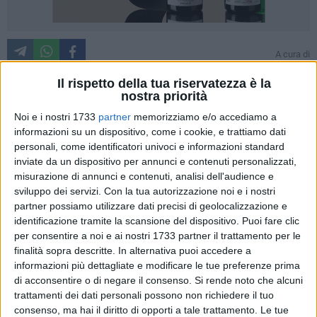
A cura di
VIVIANA DAMORE
Il rispetto della tua riservatezza è la
nostra priorità
Noi e i nostri 1733
partner
memorizziamo e/o accediamo a
Cani, gatti, uccelli, cavalli e gli animali tutti spesso e
informazioni su un dispositivo, come i cookie, e trattiamo dati
volentieri entrano a far parte dei nostri affetti e delle nostre
personali, come identificatori univoci e informazioni standard
vite, ritagliandosi immediatamente spazi immensi nelle
inviate da un dispositivo per annunci e contenuti personalizzati,
nostre giornate. Molto più spesso però i loro diritti non sono
misurazione di annunci e contenuti, analisi dell'audience e
correttamente tutelati o ancor peggio gli animali diventano
sviluppo dei servizi.
Con la tua autorizzazione noi e i nostri
nobile mezzo per creare quella triste e brutale ricchezza di
partner possiamo utilizzare dati precisi di geolocalizzazione e
pochi(almeno si spera)sfruttatori. Da più di un secolo l'
ENPA
identificazione tramite la scansione del dispositivo. Puoi fare clic
per consentire a noi e ai nostri 1733 partner il trattamento per le
vigila sui diritti degli animali promuovendo numerose
finalità sopra descritte. In alternativa puoi accedere a
iniziative e campagne di sensibilizzazione a riguardo.
informazioni più dettagliate e modificare le tue preferenze prima
di acconsentire o di negare il consenso.
Si rende noto che alcuni
Lo scorso pomeriggio è stato infatti presentato presso la
trattamenti dei dati personali possono non richiedere il tuo
Sala Consiliare del teatro Curci il progetto
"Barletta città
consenso, ma hai il diritto di opporti a tale trattamento. Le tue