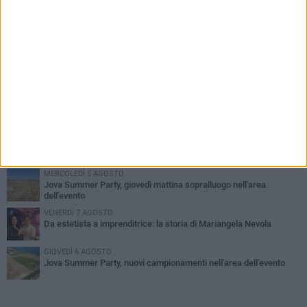
PIÙ LETTI QUESTA SETTIMANA
MERCOLEDÌ 5 AGOSTO
Barletta piange Gioacchino Dagnello: 64enne barlettano investito
all'alba a Trani
GIOVEDÌ 6 AGOSTO
Il ricordo di "Cecco", il benzinaio col sorriso: «Contava i giorni che
lo separavano dalla pensione»
VENERDÌ 7 AGOSTO
Incidente sulla 16 bis a Barletta, traffico bloccato verso Bari
MERCOLEDÌ 5 AGOSTO
Jova Summer Party, giovedì mattina sopralluogo nell'area
dell'evento
VENERDÌ 7 AGOSTO
Da estetista a imprenditrice: la storia di Mariangela Nevola
GIOVEDÌ 6 AGOSTO
Jova Summer Party, nuovi campionamenti nell'area dell'evento