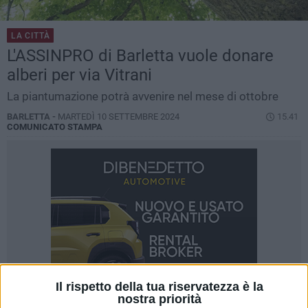
LA CITTÀ
L'ASSINPRO di Barletta vuole donare
alberi per via Vitrani
La piantumazione potrà avvenire nel mese di ottobre
BARLETTA -
MARTEDÌ 10 SETTEMBRE 2024
15.41
COMUNICATO STAMPA
Il rispetto della tua riservatezza è la
nostra priorità