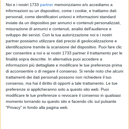
Noi e i nostri 1733
partner
memorizziamo e/o accediamo a
informazioni su un dispositivo, come i cookie, e trattiamo dati
personali, come identificatori univoci e informazioni standard
19
inviate da un dispositivo per annunci e contenuti personalizzati,
misurazione di annunci e contenuti, analisi dell'audience e
sviluppo dei servizi.
Con la tua autorizzazione noi e i nostri
L'ASSINPRO, Associazione Industriali della Sesta Provincia
partner possiamo utilizzare dati precisi di geolocalizzazione e
Pugliese, comunica di aver manifestato la propria volontà di
identificazione tramite la scansione del dispositivo. Puoi fare clic
per consentire a noi e ai nostri 1733 partner il trattamento per le
donare alberi al Comune di Barletta. Il presidente di Assinpro
finalità sopra descritte. In alternativa puoi accedere a
Ruggiero Cristallo ha incontrato il locale Comitato di
informazioni più dettagliate e modificare le tue preferenze prima
Quartiere di via Vitrani rappresentato dal presidente Oronzo
di acconsentire o di negare il consenso.
Si rende noto che alcuni
Carli informando lo stesso della volontà di voler finanziare la
trattamenti dei dati personali possono non richiedere il tuo
piantumazione di nuovi alberi, migliorando il verde pubblico
consenso, ma hai il diritto di opporti a tale trattamento. Le tue
della zona. Nell'area in questione sono stati eseguiti,
preferenze si applicheranno solo a questo sito web. Puoi
recentemente, dalla Pubblica Amministrazione interventi di
modificare le tue preferenze o revocare il consenso in qualsiasi
momento tornando su questo sito e facendo clic sul pulsante
manutenzione e messa in sicurezza.
"Privacy" in fondo alla pagina web.
«Abbiamo informato il Sindaco Cannito e la Giunta
Comunale al fine di poter avviare, appena consentito dal