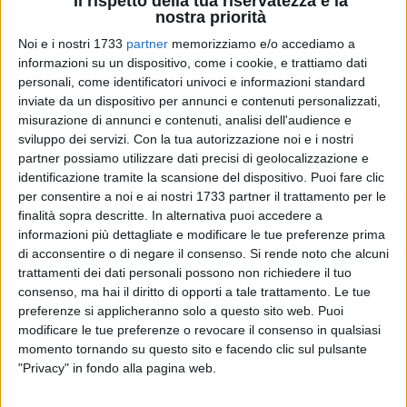
Il rispetto della tua riservatezza è la
nostra priorità
Noi e i nostri 1733
partner
memorizziamo e/o accediamo a
informazioni su un dispositivo, come i cookie, e trattiamo dati
personali, come identificatori univoci e informazioni standard
38
inviate da un dispositivo per annunci e contenuti personalizzati,
misurazione di annunci e contenuti, analisi dell'audience e
sviluppo dei servizi.
Con la tua autorizzazione noi e i nostri
partner possiamo utilizzare dati precisi di geolocalizzazione e
«Magicamente nel consiglio comunale odierno è stata
identificazione tramite la scansione del dispositivo. Puoi fare clic
trovata l'intesa per l'approvazione del Bilancio. I consiglieri
per consentire a noi e ai nostri 1733 partner il trattamento per le
della maggioranza hanno riscoperto il brivido dello stare
finalità sopra descritte. In alternativa puoi accedere a
informazioni più dettagliate e modificare le tue preferenze prima
insieme, uniti in un unico abbraccio intorno al Sindaco dott.
di acconsentire o di negare il consenso.
Si rende noto che alcuni
Cannito. Tutto questo in nome del bene della città e con
trattamenti dei dati personali possono non richiedere il tuo
l'intento di portare a termine il mandato,frutto della fiducia
consenso, ma hai il diritto di opporti a tale trattamento. Le tue
riposta da buona parte dei cittadini barlettani. A guardare
preferenze si applicheranno solo a questo sito web. Puoi
con occhio sentimentale è un buon risultato, del resto non è
modificare le tue preferenze o revocare il consenso in qualsiasi
forse bello e auspicabile volersi bene a prescindere? Fin qui
momento tornando su questo sito e facendo clic sul pulsante
la fiaba». Così la presidente di Italia Viva - Barletta, Nunzia
"Privacy" in fondo alla pagina web.
Stella Dell'Aere.