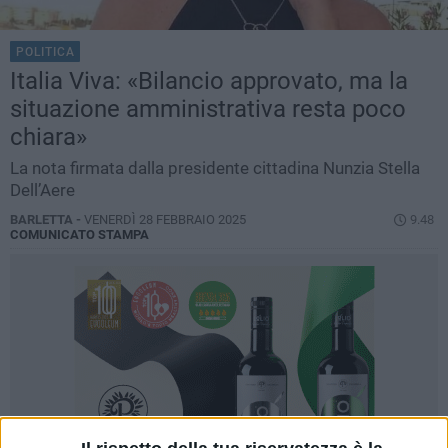
POLITICA
Italia Viva: «Bilancio approvato, ma la
situazione amministrativa resta poco
chiara»
La nota firmata dalla presidente cittadina Nunzia Stella
Dell’Aere
BARLETTA -
VENERDÌ 28 FEBBRAIO 2025
9.48
COMUNICATO STAMPA