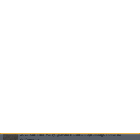
PIÙ LETTI QUESTA SETTIMANA
MERCOLEDÌ 5 AGOSTO
Barletta piange Gioacchino Dagnello: 64enne barlettano investito
all'alba a Trani
GIOVEDÌ 6 AGOSTO
Il ricordo di "Cecco", il benzinaio col sorriso: «Contava i giorni che
lo separavano dalla pensione»
MERCOLEDÌ 5 AGOSTO
Jova Summer Party, giovedì mattina sopralluogo nell'area
dell'evento