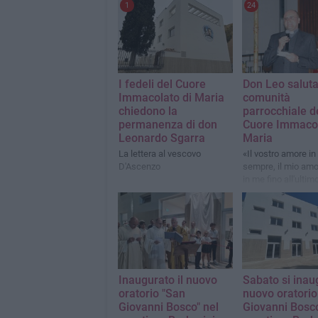
1
24
I fedeli del Cuore
Don Leo saluta
Immacolato di Maria
comunità
chiedono la
parrocchiale d
permanenza di don
Cuore Immacol
Leonardo Sgarra
Maria
La lettera al vescovo
«Il vostro amore in
D'Ascenzo
sempre, il mio amo
in me fino all'ultim
della mia vita»
Inaugurato il nuovo
Sabato si inaug
oratorio "San
nuovo oratori
Giovanni Bosco" nel
Giovanni Bosc