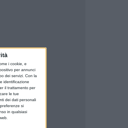
ità
ome i cookie, e
spositivo per annunci
o dei servizi.
Con la
e identificazione
er il trattamento per
icare le tue
ti dei dati personali
 preferenze si
nso in qualsiasi
 web.