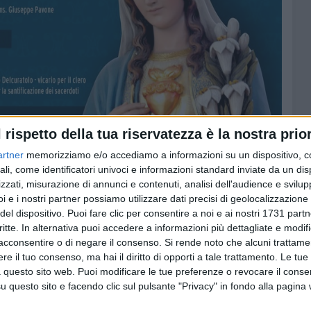
l rispetto della tua riservatezza è la nostra prior
artner
memorizziamo e/o accediamo a informazioni su un dispositivo, c
ali, come identificatori univoci e informazioni standard inviate da un di
zzati, misurazione di annunci e contenuti, analisi dell'audience e svilupp
i e i nostri partner possiamo utilizzare dati precisi di geolocalizzazione 
del dispositivo. Puoi fare clic per consentire a noi e ai nostri 1731 partn
critte. In alternativa puoi accedere a informazioni più dettagliate e modif
acconsentire o di negare il consenso.
Si rende noto che alcuni trattamen
e il tuo consenso, ma hai il diritto di opporti a tale trattamento. Le tue
 questo sito web. Puoi modificare le tue preferenze o revocare il conse
questo sito e facendo clic sul pulsante "Privacy" in fondo alla pagina