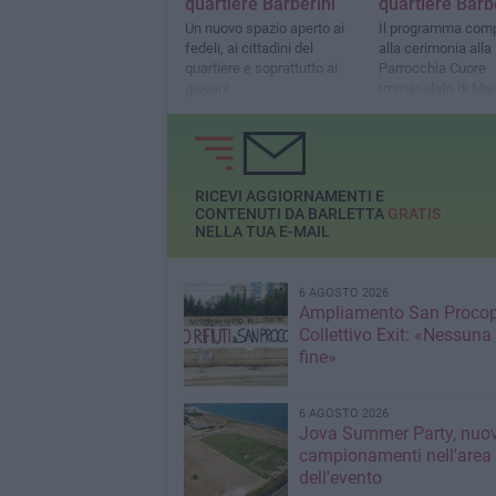
quartiere Barberini
quartiere Barb
Un nuovo spazio aperto ai
Il programma comp
fedeli, ai cittadini del
alla cerimonia alla
quartiere e soprattutto ai
Parrocchia Cuore
giovani
Immacolato di Mar
RICEVI AGGIORNAMENTI E
CONTENUTI DA BARLETTA
GRATIS
NELLA TUA E-MAIL
6 AGOSTO 2026
Ampliamento San Procop
Collettivo Exit: «Nessuna
fine»
6 AGOSTO 2026
Jova Summer Party, nuov
campionamenti nell'area
dell'evento