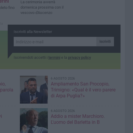
erini
La cerimonia avverrà
domenica prossima con il
leto fino
vescovo d'Ascenzo
ia
Iscriviti alla Newsletter
Iscriviti
Iscrivendoti accetti i
termini
e la
privacy policy
6 AGOSTO 2026
io,
Ampliamento San Procopio,
 parola
Trimigno: «Qual è il vero parere
di Arpa Puglia?»
6 AGOSTO 2026
i
Addio a mister Marchioro.
L'uomo del Barletta in B