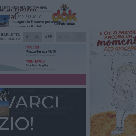
Ù LETTI QUESTA SETTIMANA
VENERDÌ 31 LUGLIO
Inaugurato il nuovo parcheggio nella
stazione di Barletta
A
BARLETTA
MERCOLEDÌ 5 AGOSTO
APP
Barletta piange Gioacchino Dagnello:
NIO QUINTO
64enne barlettano investito all'alba a Trani
GIOVEDÌ 30 LUGLIO
Rapina all'Ipercoop di Barletta: nel mirino la
gioielleria, banditi in fuga
DOMENICA 2 AGOSTO
Beni confiscati alla mafia. Nasce il servizio
di Co-housing
VENERDÌ 31 LUGLIO
Divieto di balneazione revocato, tornano
balneabili le acque antistanti il Canale H
MERCOLEDÌ 5 AGOSTO
Jova Summer Party, giovedì mattina
sopralluogo nell'area dell'evento