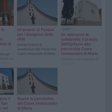
 la
Un pranzo di Pasqua
EVENTI
per i bisognosi della
Un abbraccio di
el
città
solidarietà: il pranzo
ato di
dell’Epifania alla
Domani pranzo di
parrocchia Cuore
beneficenza alla Parrocchia
Immacolato di Maria
Cuore Immacolato di Maria
 me per
re per voi
Si rinnova una tradizione di
o giorno
solidarietà
ura il
Riapre la parrocchia
o San
del Cuore Immacolato
o nel
di Maria