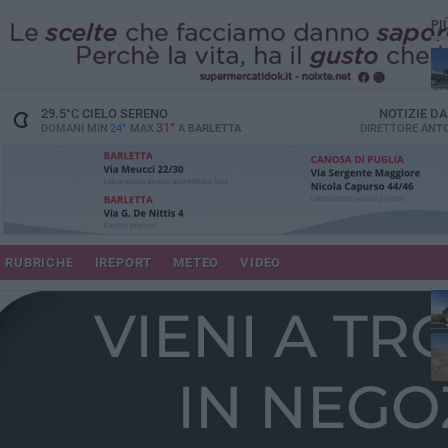
PI
29.5
°C
CIELO SERENO
NOTIZIE D
31°
DOMANI MIN
24°
MAX
A
BARLETTA
DIRETTORE
ANTO
RUBRICHE
IREPORT
METEO
VIDEO