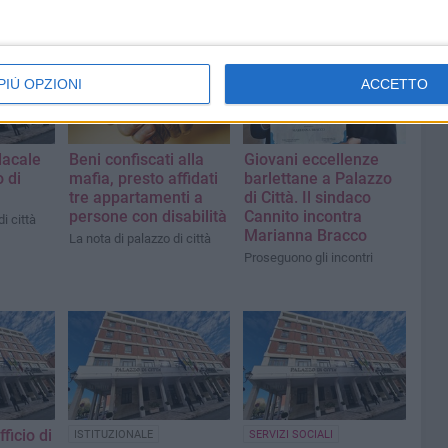
PIÙ OPZIONI
ACCETTO
dacale
Beni confiscati alla
Giovani eccellenze
o di
mafia, presto affidati
barlettane a Palazzo
tre appartamenti a
di Città. Il sindaco
persone con disabilità
Cannito incontra
i città
Marianna Bracco
La nota di palazzo di città
Proseguono gli incontri
ficio di
ISTITUZIONALE
SERVIZI SOCIALI