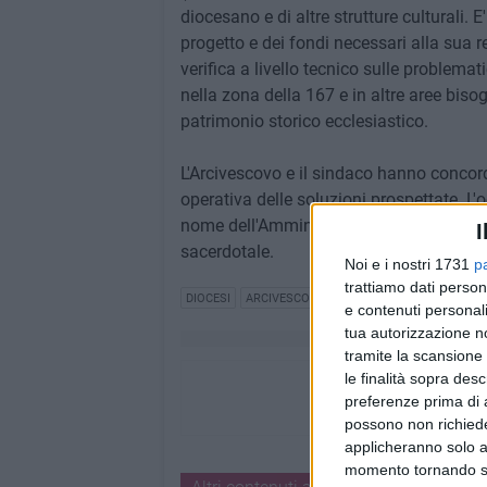
diocesano e di altre strutture culturali. E
progetto e dei fondi necessari alla sua r
verifica a livello tecnico sulle problemat
nella zona della 167 e in altre aree bisog
patrimonio storico ecclesiastico.
L'Arcivescovo e il sindaco hanno concor
operativa delle soluzioni prospettate. L'
nome dell'Amministrazione, un sentito au
I
sacerdotale.
Noi e i nostri 1731
p
trattiamo dati person
DIOCESI
ARCIVESCOVO GIAMBATTISTA PICHIERRI
e contenuti personali
tua autorizzazione no
tramite la scansione 
le finalità sopra des
preferenze prima di 
possono non richieder
applicheranno solo a
momento tornando su 