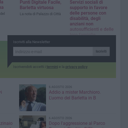
la
Punti Digitale Facile,
Servizi sociali di
na
Barletta virtuosa
supporto in favore
delle persone con
del
La nota di Palazzo di Città
disabilità, degli
anziani non
autosufficienti e delle
loro famiglie
La nota
Iscriviti alla Newsletter
dell’amministrazione
comunale
Iscriviti
Iscrivendoti accetti i
termini
e la
privacy policy
6 AGOSTO 2026
i
Addio a mister Marchioro.
L'uomo del Barletta in B
6 AGOSTO 2026
nzinaio
Dopo l'aggressione al Parco