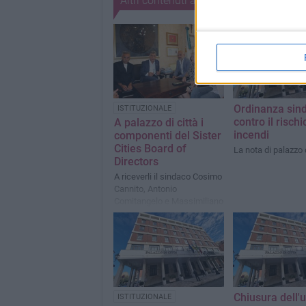
Altri contenuti a tema
Ordinanza sin
ISTITUZIONALE
contro il rischi
A palazzo di città i
incendi
componenti del Sister
Cities Board of
La nota di palazzo d
Directors
A riceverli il sindaco Cosimo
Cannito, Antonio
Comitangelo e Massimiliano
Dileo
Chiusura dell'uf
ISTITUZIONALE