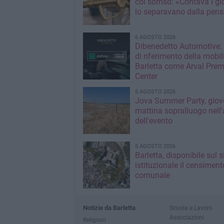
col sorriso: «Contava i gi
lo separavano dalla pens
6 AGOSTO 2026
Dibenedetto Automotive: 
di riferimento della mobil
Barletta come Arval Pre
Center
5 AGOSTO 2026
Jova Summer Party, giov
mattina sopralluogo nell'
dell'evento
5 AGOSTO 2026
Barletta, disponibile sul 
istituzionale il censiment
comunale
Notizie da Barletta
Scuola e Lavoro
Associazioni
Religioni