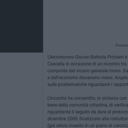
Powere
L'Arcivescovo Giovan Battista Pichierri è
Cascella in occasione di un incontro tra 
composta dal vicario generale mons. Sav
e dall'economo diocesano mons. Angelo D
sulle problematiche riguardanti i rappor
L'incontro ha consentito, in sintonia con
bene della comunità cittadina, di verific
riguardante il seguito da dare al protocol
dicembre 2009, finalizzato alla ristruttu
(già allora inserito in un piano di valor