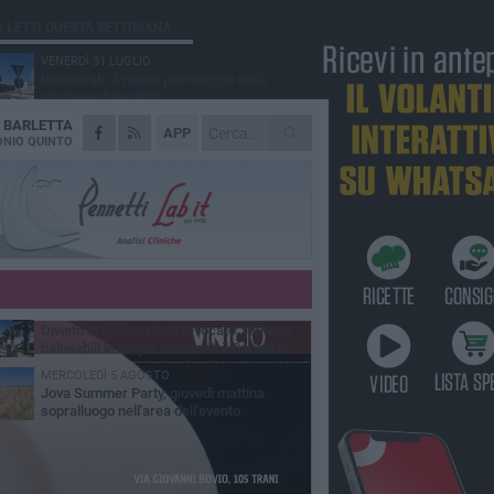
Ù LETTI QUESTA SETTIMANA
VENERDÌ 31 LUGLIO
Inaugurato il nuovo parcheggio nella
stazione di Barletta
A
BARLETTA
MERCOLEDÌ 5 AGOSTO
APP
Barletta piange Gioacchino Dagnello:
NIO QUINTO
64enne barlettano investito all'alba a Trani
GIOVEDÌ 30 LUGLIO
Rapina all'Ipercoop di Barletta: nel mirino la
gioielleria, banditi in fuga
DOMENICA 2 AGOSTO
Beni confiscati alla mafia. Nasce il servizio
di Co-housing
VENERDÌ 31 LUGLIO
Divieto di balneazione revocato, tornano
balneabili le acque antistanti il Canale H
MERCOLEDÌ 5 AGOSTO
Jova Summer Party, giovedì mattina
sopralluogo nell'area dell'evento