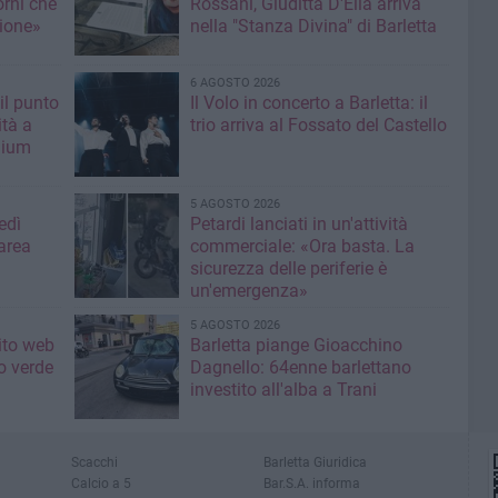
orni che
Rossani, Giuditta D'Elia arriva
ione»
nella "Stanza Divina" di Barletta
6 AGOSTO 2026
il punto
Il Volo in concerto a Barletta: il
ità a
trio arriva al Fossato del Castello
mium
5 AGOSTO 2026
edì
Petardi lanciati in un'attività
area
commerciale: «Ora basta. La
sicurezza delle periferie è
un'emergenza»
5 AGOSTO 2026
sito web
Barletta piange Gioacchino
o verde
Dagnello: 64enne barlettano
investito all'alba a Trani
Scacchi
Barletta Giuridica
Calcio a 5
Bar.S.A. informa