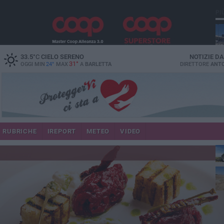
PI
33.5
°C
CIELO SERENO
NOTIZIE D
31°
OGGI MIN
24°
MAX
A
BARLETTA
DIRETTORE
ANTO
RUBRICHE
IREPORT
METEO
VIDEO