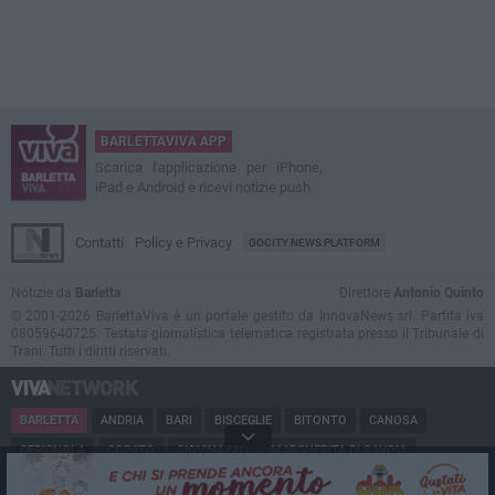
BARLETTAVIVA APP
Scarica l'applicazione per iPhone,
iPad e Android e ricevi notizie push
Contatti
Policy e Privacy
GOCITY NEWS PLATFORM
Notizie da
Barletta
Direttore
Antonio Quinto
© 2001-2026 BarlettaViva è un portale gestito da InnovaNews srl. Partita iva
08059640725. Testata giornalistica telematica registrata presso il Tribunale di
Trani. Tutti i diritti riservati.
BARLETTA
ANDRIA
BARI
BISCEGLIE
BITONTO
CANOSA
CERIGNOLA
CORATO
GIOVINAZZO
MARGHERITA DI SAVOIA
MINERVINO
MODUGNO
MOLFETTA
PUGLIA
RUVO