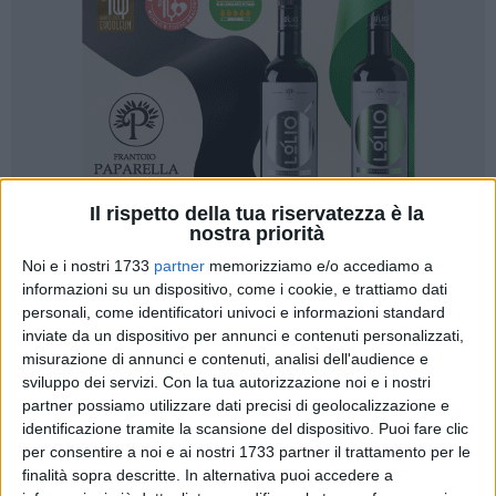
Il rispetto della tua riservatezza è la
nostra priorità
Noi e i nostri 1733
partner
memorizziamo e/o accediamo a
informazioni su un dispositivo, come i cookie, e trattiamo dati
personali, come identificatori univoci e informazioni standard
inviate da un dispositivo per annunci e contenuti personalizzati,
misurazione di annunci e contenuti, analisi dell'audience e
I Carabinieri del Nucleo Radiomobile della Compagnia di
sviluppo dei servizi.
Con la tua autorizzazione noi e i nostri
Barletta hanno arrestato il 30enne marocchino Issam Abid,
partner possiamo utilizzare dati precisi di geolocalizzazione e
noto alle forze dell'ordine, con l'accusa di furto aggravato,
identificazione tramite la scansione del dispositivo. Puoi fare clic
danneggiamento, resistenza a pubblico ufficiale e porto
per consentire a noi e ai nostri 1733 partner il trattamento per le
finalità sopra descritte. In alternativa puoi accedere a
abusivo di arma bianca.