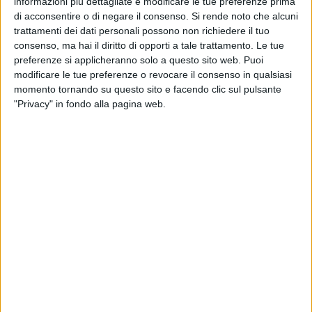
informazioni più dettagliate e modificare le tue preferenze prima
di acconsentire o di negare il consenso.
Si rende noto che alcuni
L'uomo, durante la notte, è stato sorpreso all'interno di un bar
trattamenti dei dati personali possono non richiedere il tuo
di via Consalvo da Cordova, ove si era introdotto attraverso
consenso, ma hai il diritto di opporti a tale trattamento. Le tue
un foro praticato ad un muro perimetrale, mentre
preferenze si applicheranno solo a questo sito web. Puoi
s'impossessava delle monete contenute nelle slot machine
modificare le tue preferenze o revocare il consenso in qualsiasi
ivi installate. Condotto all'esterno del locale e sottoposto a
momento tornando su questo sito e facendo clic sul pulsante
"Privacy" in fondo alla pagina web.
perquisizione, dopo aver strattonato i militari nel tentativo di
sottrarsi alla cattura, lo straniero è stato trovato in possesso
di un coltello di genere vietato, sequestrato. Su disposizione
della Procura della Repubblica di Trani, il marocchino è stato
associato presso la locale casa circondariale.