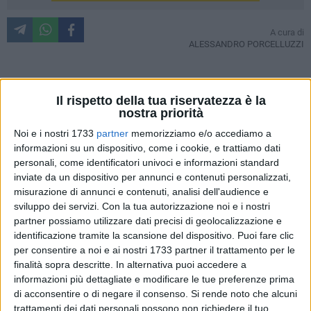
A cura di
ALESSANDRO PORCELLUZZI
Il congresso provinciale dell'Italia dei valori della Bat si è
Il rispetto della tua riservatezza è la
concluso con un evento storico. Dalla nascita di questa
nostra priorità
formazione in città e nella provincia c'era sempre stato
Noi e i nostri 1733
partner
memorizziamo e/o accediamo a
l'incontrastato dominio del dottor Salvatore Filannino.
informazioni su un dispositivo, come i cookie, e trattiamo dati
Consigliere comunale (ancora in carica), già assessore,
personali, come identificatori univoci e informazioni standard
inviate da un dispositivo per annunci e contenuti personalizzati,
segretario cittadino, commissario cittadino a Barletta, il
misurazione di annunci e contenuti, analisi dell'audience e
padre padrone del partito di Antonio Di Pietro è finito in
sviluppo dei servizi.
Con la tua autorizzazione noi e i nostri
minoranza. Candidato (come sempre) alla carica, è stato
partner possiamo utilizzare dati precisi di geolocalizzazione e
sconfitto dalla sua concorrente Nunzia Sorrenti, di Canosa,
identificazione tramite la scansione del dispositivo. Puoi fare clic
già commissaria provinciale del partito nell'ultimo anno.
per consentire a noi e ai nostri 1733 partner il trattamento per le
finalità sopra descritte. In alternativa puoi accedere a
L'Idv a Barletta ha avuto un ruolo centrale nel sostegno al
informazioni più dettagliate e modificare le tue preferenze prima
di acconsentire o di negare il consenso.
Si rende noto che alcuni
primo e al secondo mandato di Maffei. È sempre stato in
trattamenti dei dati personali possono non richiedere il tuo