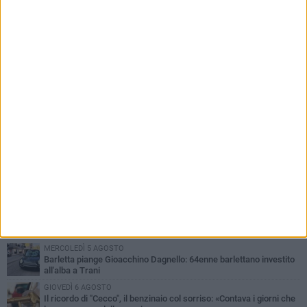
come Rimini
PIÙ LETTI QUESTA SETTIMANA
MERCOLEDÌ 5 AGOSTO
Barletta piange Gioacchino Dagnello: 64enne barlettano investito
all'alba a Trani
GIOVEDÌ 6 AGOSTO
Il ricordo di "Cecco", il benzinaio col sorriso: «Contava i giorni che