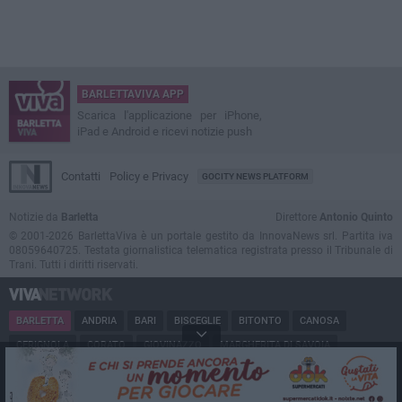
BARLETTAVIVA APP
Scarica l'applicazione per iPhone,
iPad e Android e ricevi notizie push
Contatti
Policy e Privacy
GOCITY NEWS PLATFORM
Notizie da
Barletta
Direttore
Antonio Quinto
© 2001-2026 BarlettaViva è un portale gestito da InnovaNews srl. Partita iva
08059640725. Testata giornalistica telematica registrata presso il Tribunale di
Trani. Tutti i diritti riservati.
BARLETTA
ANDRIA
BARI
BISCEGLIE
BITONTO
CANOSA
CERIGNOLA
CORATO
GIOVINAZZO
MARGHERITA DI SAVOIA
MINERVINO
MODUGNO
MOLFETTA
PUGLIA
RUVO
SAN FERDINANDO
SPINAZZOLA
TERLIZZI
TRANI
TRINITAPOLI