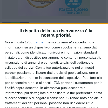
22
Il rispetto della tua riservatezza è la
nostra priorità
Noi e i nostri 1733
partner
memorizziamo e/o accediamo a
Mercoledì 29 maggio, alle ore 21, è di scena a Barletta
informazioni su un dispositivo, come i cookie, e trattiamo dati
l'intramontabile
Notre Dame de Paris
. Protagonisti, gli
personali, come identificatori univoci e informazioni standard
studenti del
De Nittis in Musical
, la compagnia di giovani
inviate da un dispositivo per annunci e contenuti personalizzati,
misurazione di annunci e contenuti, analisi dell'audience e
attori e attrici dell'Istituto "Léontine e Giuseppe De Nittis" che,
sviluppo dei servizi.
Con la tua autorizzazione noi e i nostri
con il supporto dei fondi PNRR destinati alle azioni
partner possiamo utilizzare dati precisi di geolocalizzazione e
formative contro la dispersione scolastica, hanno il piacere
identificazione tramite la scansione del dispositivo. Puoi fare clic
di impegnarsi, già dallo scorso anno, in laboratori co-
per consentire a noi e ai nostri 1733 partner il trattamento per le
curricolari diretti a rafforzarne le competenze attraverso la
finalità sopra descritte. In alternativa puoi accedere a
musica e le varie discipline sottese allo spettacolo.
informazioni più dettagliate e modificare le tue preferenze prima
di acconsentire o di negare il consenso.
Si rende noto che alcuni
trattamenti dei dati personali possono non richiedere il tuo
La storia che hanno scelto di rappresentare nasce dalla
consenso, ma hai il diritto di opporti a tale trattamento. Le tue