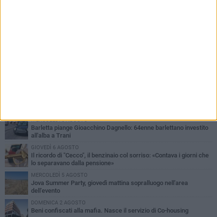
PIÙ LETTI QUESTA SETTIMANA
MERCOLEDÌ 5 AGOSTO
Barletta piange Gioacchino Dagnello: 64enne barlettano investito
all'alba a Trani
GIOVEDÌ 6 AGOSTO
Il ricordo di "Cecco", il benzinaio col sorriso: «Contava i giorni che
lo separavano dalla pensione»
MERCOLEDÌ 5 AGOSTO
Jova Summer Party, giovedì mattina sopralluogo nell'area
dell'evento
DOMENICA 2 AGOSTO
Beni confiscati alla mafia. Nasce il servizio di Co-housing