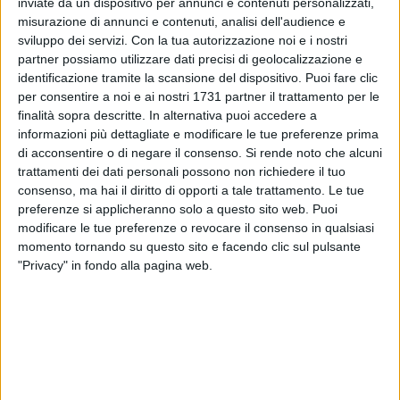
inviate da un dispositivo per annunci e contenuti personalizzati,
misurazione di annunci e contenuti, analisi dell'audience e
sviluppo dei servizi.
Con la tua autorizzazione noi e i nostri
partner possiamo utilizzare dati precisi di geolocalizzazione e
identificazione tramite la scansione del dispositivo. Puoi fare clic
per consentire a noi e ai nostri 1731 partner il trattamento per le
finalità sopra descritte. In alternativa puoi accedere a
informazioni più dettagliate e modificare le tue preferenze prima
di acconsentire o di negare il consenso.
Si rende noto che alcuni
Buon successo di visitatori ha fatto registrare lo stand della
trattamenti dei dati personali possono non richiedere il tuo
Provincia Barletta Andria Trani (così era identificato lo
consenso, ma hai il diritto di opporti a tale trattamento. Le tue
stand) al Cibus di Parma edizione 2012, manifestazione
preferenze si applicheranno solo a questo sito web. Puoi
dell'agroalimentare più importante d'Italia e una delle più
modificare le tue preferenze o revocare il consenso in qualsiasi
importanti del mondo, presenza voluta dall'amministrazione
momento tornando su questo sito e facendo clic sul pulsante
Provinciale ed in particolare dall'Assessorato alle attività
"Privacy" in fondo alla pagina web.
Produttive della Provincia BAT. Nello stand sono state
ospitate 13 aziende in rappresentanza dei Comuni della Bat
con tipologie produttive differenti e diversificate, dall'olio al
vino, dalle mozzarelle ai taralli, dalla pasta ai confetti, dalle
cialde per gelati ai prodotti per decorare torte.