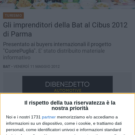
TURISMO
Gli imprenditori della Bat al Cibus 2012
di Parma
Presentato ai buyers internazionali il progetto
"CuorePuglia".
E' stato distribuito materiale
informativo
BAT -
VENERDÌ 11 MAGGIO 2012
Il rispetto della tua riservatezza è la
nostra priorità
Noi e i nostri 1731
partner
memorizziamo e/o accediamo a
informazioni su un dispositivo, come i cookie, e trattiamo dati
personali, come identificatori univoci e informazioni standard