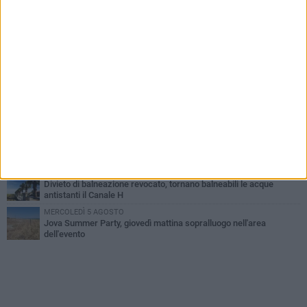
VENERDÌ 31 LUGLIO
Inaugurato il nuovo parcheggio nella stazione di Barletta
MERCOLEDÌ 5 AGOSTO
Barletta piange Gioacchino Dagnello: 64enne barlettano investito
all'alba a Trani
GIOVEDÌ 30 LUGLIO
Rapina all'Ipercoop di Barletta: nel mirino la gioielleria, banditi in
fuga
DOMENICA 2 AGOSTO
Beni confiscati alla mafia. Nasce il servizio di Co-housing
VENERDÌ 31 LUGLIO
Divieto di balneazione revocato, tornano balneabili le acque
antistanti il Canale H
MERCOLEDÌ 5 AGOSTO
Jova Summer Party, giovedì mattina sopralluogo nell'area
dell'evento