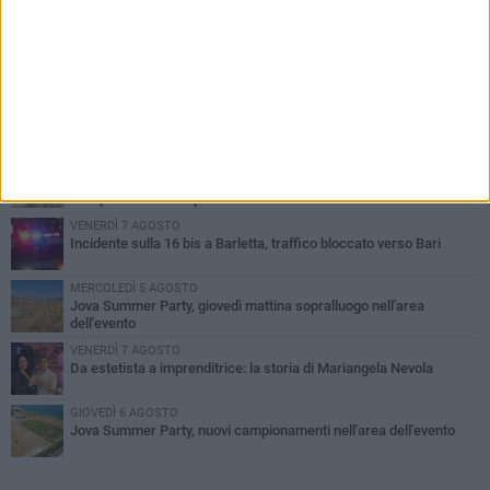
PIÙ LETTI QUESTA SETTIMANA
MERCOLEDÌ 5 AGOSTO
Barletta piange Gioacchino Dagnello: 64enne barlettano investito
all'alba a Trani
GIOVEDÌ 6 AGOSTO
Il ricordo di "Cecco", il benzinaio col sorriso: «Contava i giorni che
lo separavano dalla pensione»
VENERDÌ 7 AGOSTO
Incidente sulla 16 bis a Barletta, traffico bloccato verso Bari
MERCOLEDÌ 5 AGOSTO
Jova Summer Party, giovedì mattina sopralluogo nell'area
dell'evento
VENERDÌ 7 AGOSTO
Da estetista a imprenditrice: la storia di Mariangela Nevola
GIOVEDÌ 6 AGOSTO
Jova Summer Party, nuovi campionamenti nell'area dell'evento