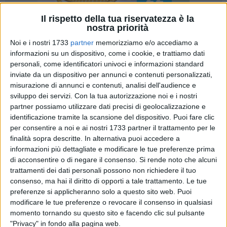
Il rispetto della tua riservatezza è la
nostra priorità
Noi e i nostri 1733
partner
memorizziamo e/o accediamo a
informazioni su un dispositivo, come i cookie, e trattiamo dati
personali, come identificatori univoci e informazioni standard
inviate da un dispositivo per annunci e contenuti personalizzati,
misurazione di annunci e contenuti, analisi dell'audience e
In occasione della Giornata Internazionale della Donna,
sviluppo dei servizi.
Con la tua autorizzazione noi e i nostri
partner possiamo utilizzare dati precisi di geolocalizzazione e
sabato 7 marzo, la città di Barletta si prepara ad accogliere
identificazione tramite la scansione del dispositivo. Puoi fare clic
un evento di grande valore culturale e simbolico presso il
per consentire a noi e ai nostri 1733 partner il trattamento per le
suggestivo Castello di Barletta, già avviato insieme
finalità sopra descritte. In alternativa puoi accedere a
all'osservatorio antiviolenza Giulia e Rossella di Barletta.
informazioni più dettagliate e modificare le tue preferenze prima
di acconsentire o di negare il consenso.
Si rende noto che alcuni
La manifestazione ha l'obiettivo di rendere omaggio alla
trattamenti dei dati personali possono non richiedere il tuo
Professoressa Mariagrazia Vitobello, figura di riferimento nel
consenso, ma hai il diritto di opporti a tale trattamento. Le tue
preferenze si applicheranno solo a questo sito web. Puoi
panorama culturale locale, celebrandone l'impegno
modificare le tue preferenze o revocare il consenso in qualsiasi
intellettuale e umano attraverso un'iniziativa che unisce arte,
momento tornando su questo sito e facendo clic sul pulsante
filosofia e sensibilità poetica.
"Privacy" in fondo alla pagina web.