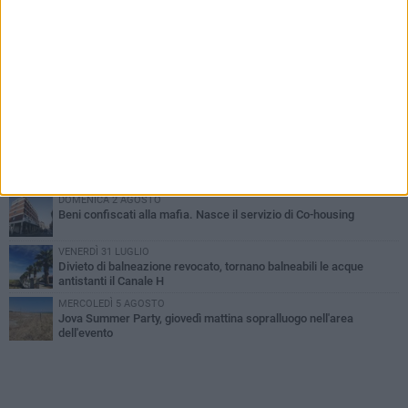
PIÙ LETTI QUESTA SETTIMANA
VENERDÌ 31 LUGLIO
Inaugurato il nuovo parcheggio nella stazione di Barletta
MERCOLEDÌ 5 AGOSTO
Barletta piange Gioacchino Dagnello: 64enne barlettano investito
all'alba a Trani
GIOVEDÌ 30 LUGLIO
Rapina all'Ipercoop di Barletta: nel mirino la gioielleria, banditi in
fuga
DOMENICA 2 AGOSTO
Beni confiscati alla mafia. Nasce il servizio di Co-housing
VENERDÌ 31 LUGLIO
Divieto di balneazione revocato, tornano balneabili le acque
antistanti il Canale H
MERCOLEDÌ 5 AGOSTO
Jova Summer Party, giovedì mattina sopralluogo nell'area
dell'evento