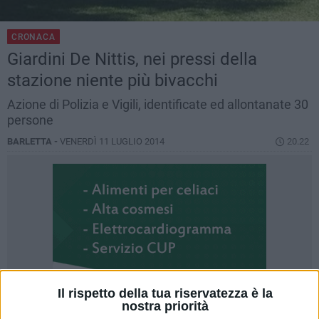
CRONACA
Giardini De Nittis, nei pressi della
stazione niente più bivacchi
Azione di Polizia e Vigili, identificate ed allontanate 30
persone
BARLETTA -
VENERDÌ 11 LUGLIO 2014
20.22
Il rispetto della tua riservatezza è la
nostra priorità