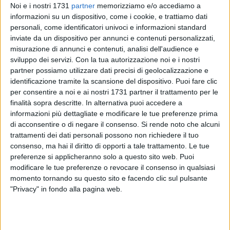
Noi e i nostri 1731
partner
memorizziamo e/o accediamo a
informazioni su un dispositivo, come i cookie, e trattiamo dati
personali, come identificatori univoci e informazioni standard
inviate da un dispositivo per annunci e contenuti personalizzati,
misurazione di annunci e contenuti, analisi dell'audience e
sviluppo dei servizi.
Con la tua autorizzazione noi e i nostri
partner possiamo utilizzare dati precisi di geolocalizzazione e
Sgomberata questo pomeriggio l'area dei giardini De Nittis
identificazione tramite la scansione del dispositivo. Puoi fare clic
nei pressi della stazione ferroviaria, spesso occupata da
per consentire a noi e ai nostri 1731 partner il trattamento per le
migranti, rom e locali. Sui maggiori social network sono
finalità sopra descritte. In alternativa puoi accedere a
informazioni più dettagliate e modificare le tue preferenze prima
girate, nei giorni scorsi, fotografie di bivacchi più o meno
di acconsentire o di negare il consenso.
Si rende noto che alcuni
improvvisati, bambini che giocavano nudi nei giardini,
trattamenti dei dati personali possono non richiedere il tuo
attività prettamente casalinghe di lavaggio panni effettuate
consenso, ma hai il diritto di opporti a tale trattamento. Le tue
nelle fontane pubbliche. Questo stato di degrado è stato
preferenze si applicheranno solo a questo sito web. Puoi
affrontato da un'azione congiunta della Polizia municipale
modificare le tue preferenze o revocare il consenso in qualsiasi
con l'ausilio della Polizia di Stato attorno alle ore 16.00.
momento tornando su questo sito e facendo clic sul pulsante
"Privacy" in fondo alla pagina web.
Durante l'intervento, volto a ripristinare la legalità in un'area
che è spesso al centro delle segnalazioni e dei report di
BarlettaViva, sono state identificate circa 30 persone