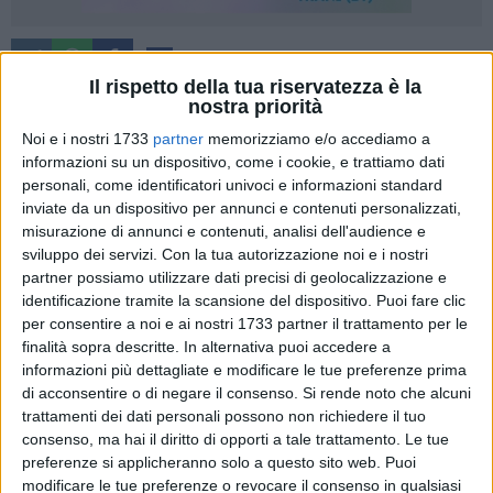
74
Il rispetto della tua riservatezza è la
nostra priorità
Noi e i nostri 1733
partner
memorizziamo e/o accediamo a
«Registriamo, solo ieri sera, l'ennesimo fenomeno di
informazioni su un dispositivo, come i cookie, e trattiamo dati
inquinamento atmosferico nella nostra città, come dalla foto
personali, come identificatori univoci e informazioni standard
allegata. Gli appelli rivolti, poco più di un mese fa, alle
inviate da un dispositivo per annunci e contenuti personalizzati,
autorità e all'amministrazione sono rimasti senza risposta.
misurazione di annunci e contenuti, analisi dell'audience e
Abbiamo sete di risposte! Non è possibile che dopo l'esito
sviluppo dei servizi.
Con la tua autorizzazione noi e i nostri
del monitoraggio ambientale del 2020, avuto stranamente
partner possiamo utilizzare dati precisi di geolocalizzazione e
identificazione tramite la scansione del dispositivo. Puoi fare clic
poco più di un mese fa, si assista ancora oggi a fenomeni di
per consentire a noi e ai nostri 1733 partner il trattamento per le
questo genere, fumo e cenere maleodoranti che coprono la
finalità sopra descritte. In alternativa puoi accedere a
litoranea di levante, senza alcun intervento e o spiegazione
informazioni più dettagliate e modificare le tue preferenze prima
delle autorità preposte ai controlli. La cittadinanza è davvero
di acconsentire o di negare il consenso.
Si rende noto che alcuni
stanca di assistere ad inutili passerelle e conferenze stampa
trattamenti dei dati personali possono non richiedere il tuo
che non portano ad alcun risultato. Credo che la pazienza
consenso, ma hai il diritto di opporti a tale trattamento. Le tue
dei barlettani sia al culmine».
Così il presidente del comitato
preferenze si applicheranno solo a questo sito web. Puoi
modificare le tue preferenze o revocare il consenso in qualsiasi
operazione aria pulita Bat, Michele Cianci.