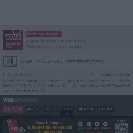
BARLETTAVIVA APP
Scarica l'applicazione per iPhone,
iPad e Android e ricevi notizie push
Contatti
Policy e Privacy
GOCITY NEWS PLATFORM
Notizie da
Barletta
Direttore
Antonio Quinto
© 2001-2026 BarlettaViva è un portale gestito da InnovaNews srl. Partita iva
08059640725. Testata giornalistica telematica registrata presso il Tribunale di
Trani. Tutti i diritti riservati.
BARLETTA
ANDRIA
BARI
BISCEGLIE
BITONTO
CANOSA
CERIGNOLA
CORATO
GIOVINAZZO
MARGHERITA DI SAVOIA
MINERVINO
MODUGNO
MOLFETTA
PUGLIA
RUVO