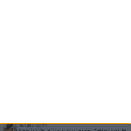
«situazione già attenzionata»
PIÙ LETTI QUESTA SETTIMANA
MERCOLEDÌ 5 AGOSTO
Barletta piange Gioacchino Dagnello: 64enne barlettano investito
all'alba a Trani
GIOVEDÌ 6 AGOSTO
Il ricordo di "Cecco", il benzinaio col sorriso: «Contava i giorni che