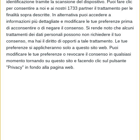
identificazione tramite la scansione del dispositivo. Puoi fare clic
per consentire a noi e ai nostri 1733 partner il trattamento per le
finalità sopra descritte. In alternativa puoi accedere a
informazioni più dettagliate e modificare le tue preferenze prima
di acconsentire o di negare il consenso.
Si rende noto che alcuni
trattamenti dei dati personali possono non richiedere il tuo
consenso, ma hai il diritto di opporti a tale trattamento. Le tue
preferenze si applicheranno solo a questo sito web. Puoi
modificare le tue preferenze o revocare il consenso in qualsiasi
Nella serata di ieri, a Barletta, alcuni agenti del locale
momento tornando su questo sito e facendo clic sul pulsante
Commissariato di Polizia hanno tratto in arresto un 38enne
"Privacy" in fondo alla pagina web.
del luogo, resosi responsabile dei reati di lesioni e violazione
di domicilio. Gli agenti delle volanti intervenivano presso
un'abitazione da dove il richiedente, un 42enne del luogo,
segnalava di aver subito un'aggressione da parte di due
individui. La vittima riferiva agli agenti che poco prima un
inquilino, con il quale vi era stato poco prima un diverbio,
accompagnato dal fratello, si presentava alla porta della
propria abitazione. Dopo aver aperto la porta, quest'ultimo
gli si scagliava contro colpendolo ripetutamente con calci e
pugni, mentre il fratello, con il quale vi era stata la