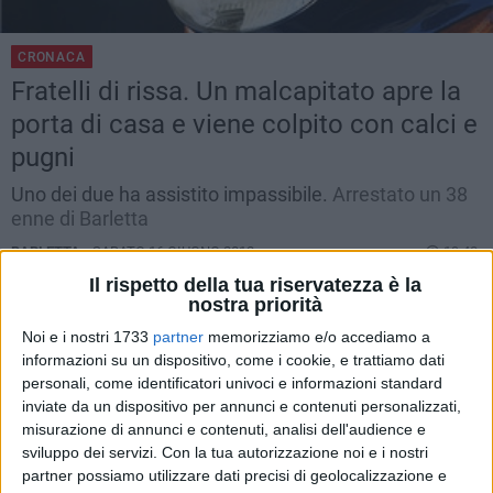
CRONACA
Fratelli di rissa. Un malcapitato apre la
porta di casa e viene colpito con calci e
pugni
Uno dei due ha assistito impassibile.
Arrestato un 38
enne di Barletta
BARLETTA -
SABATO 16 GIUGNO 2012
19.48
Il rispetto della tua riservatezza è la
nostra priorità
Noi e i nostri 1733
partner
memorizziamo e/o accediamo a
informazioni su un dispositivo, come i cookie, e trattiamo dati
personali, come identificatori univoci e informazioni standard
inviate da un dispositivo per annunci e contenuti personalizzati,
misurazione di annunci e contenuti, analisi dell'audience e
sviluppo dei servizi.
Con la tua autorizzazione noi e i nostri
partner possiamo utilizzare dati precisi di geolocalizzazione e