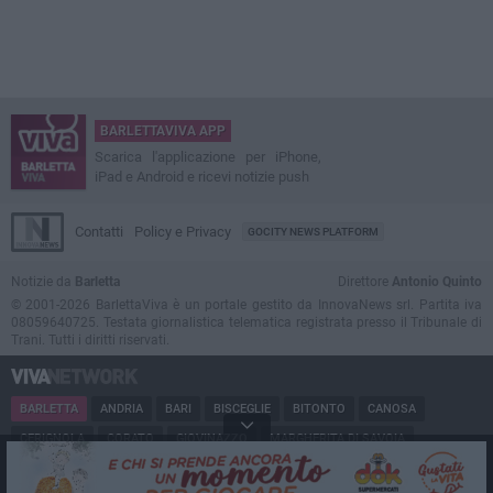
BARLETTAVIVA APP
Scarica l'applicazione per iPhone,
iPad e Android e ricevi notizie push
Contatti
Policy e Privacy
GOCITY NEWS PLATFORM
Notizie da
Barletta
Direttore
Antonio Quinto
© 2001-2026 BarlettaViva è un portale gestito da InnovaNews srl. Partita iva
08059640725. Testata giornalistica telematica registrata presso il Tribunale di
Trani. Tutti i diritti riservati.
BARLETTA
ANDRIA
BARI
BISCEGLIE
BITONTO
CANOSA
CERIGNOLA
CORATO
GIOVINAZZO
MARGHERITA DI SAVOIA
MINERVINO
MODUGNO
MOLFETTA
PUGLIA
RUVO