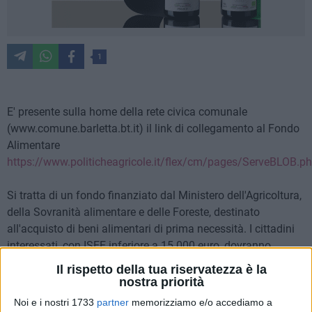
1
E' presente sulla home della rete civica comunale
(www.comune.barletta.bt.it) il link di collegamento al Fondo
Alimentare
https://www.politicheagricole.it/flex/cm/pages/ServeBLOB.
Si tratta di un fondo finanziato dal Ministero dell'Agricoltura,
della Sovranità alimentare e delle Foreste, destinato
all'acquisto di beni alimentari di prima necessità. I cittadini
interessati, con ISEE inferiore a 15.000 euro, dovranno
aggiornare il proprio ISEE sul sito dell'INPS entro l'11 giugno
Il rispetto della tua riservatezza è la
p.v. per poter rientrare nell'elenco dei 4185 beneficiari
nostra priorità
finanziati dal Ministero per il Comune di Barletta. La Carta
Noi e i nostri 1733
partner
memorizziamo e/o accediamo a