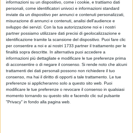
Risparmio Spesa, chiamata anche Carta solidale, è una carta
informazioni su un dispositivo, come i cookie, e trattiamo dati
dal valore totale di 382,50 € che sarà erogata alle famiglie in
personali, come identificatori univoci e informazioni standard
difficoltà economica. La Carta solidale 2023 potrà essere
inviate da un dispositivo per annunci e contenuti personalizzati,
misurazione di annunci e contenuti, analisi dell'audience e
utilizzata per acquistare solo i beni di prima necessità,
sviluppo dei servizi.
Con la tua autorizzazione noi e i nostri
soprattutto quelli alimentari.
partner possiamo utilizzare dati precisi di geolocalizzazione e
identificazione tramite la scansione del dispositivo. Puoi fare clic
La priorità viene data, nel seguente ordine, a chi ha l'ISEE più
per consentire a noi e ai nostri 1733 partner il trattamento per le
basso ed appartiene a nuclei familiari composti da almeno 3
finalità sopra descritte. In alternativa puoi accedere a
componenti:
informazioni più dettagliate e modificare le tue preferenze prima
- di cui almeno uno nato entro il 31 dicembre 2009;
di acconsentire o di negare il consenso.
Si rende noto che alcuni
trattamenti dei dati personali possono non richiedere il tuo
- di cui almeno uno nato entro il 31 dicembre 2005.
consenso, ma hai il diritto di opporti a tale trattamento. Le tue
preferenze si applicheranno solo a questo sito web. Puoi
Chi è escluso?
modificare le tue preferenze o revocare il consenso in qualsiasi
Sono esclusi dall'erogazione del bonus spesa 2023 i
momento tornando su questo sito e facendo clic sul pulsante
percettori di:
"Privacy" in fondo alla pagina web.
- Reddito di cittadinanza (RdC);
- Assegno di inclusione o qualsiasi altra misura di inclusione
sociale o sostegno alla povertà;
- NASpI;