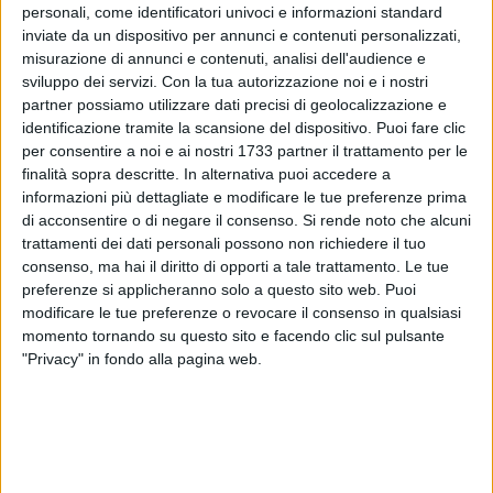
personali, come identificatori univoci e informazioni standard
inviate da un dispositivo per annunci e contenuti personalizzati,
misurazione di annunci e contenuti, analisi dell'audience e
sviluppo dei servizi.
Con la tua autorizzazione noi e i nostri
partner possiamo utilizzare dati precisi di geolocalizzazione e
A cura di
ANTONIO GARGANO
identificazione tramite la scansione del dispositivo. Puoi fare clic
per consentire a noi e ai nostri 1733 partner il trattamento per le
finalità sopra descritte. In alternativa puoi accedere a
informazioni più dettagliate e modificare le tue preferenze prima
Fumo e fiamme hanno avvolto un appartamento alla
di acconsentire o di negare il consenso.
Si rende noto che alcuni
periferia di
Barletta
nella mattinata di venerdì. Una donna è
trattamenti dei dati personali possono non richiedere il tuo
riuscita a mettersi in salvo durante un rogo in una palazzina,
consenso, ma hai il diritto di opporti a tale trattamento. Le tue
nei pressi di via Paolo Ricci.
preferenze si applicheranno solo a questo sito web. Puoi
modificare le tue preferenze o revocare il consenso in qualsiasi
momento tornando su questo sito e facendo clic sul pulsante
Immediato l'intervento dei
Vigili del Fuoco
per spegnere
"Privacy" in fondo alla pagina web.
l'incendio e mettere in sicurezza la zona, sul posto anche il
118
per prestare soccorso alla donna in stato di shock. Non
si registrano feriti. Seguono aggiornamenti.