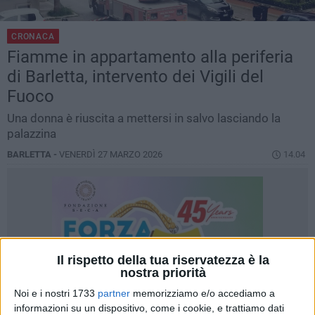
CRONACA
Fiamme in appartamento alla periferia
di Barletta, intervento dei Vigili del
Fuoco
Una donna è riuscita a mettersi in salvo lasciando la
palazzina
BARLETTA -
VENERDÌ 27 MARZO 2026
14.04
Il rispetto della tua riservatezza è la
nostra priorità
Noi e i nostri 1733
partner
memorizziamo e/o accediamo a
informazioni su un dispositivo, come i cookie, e trattiamo dati