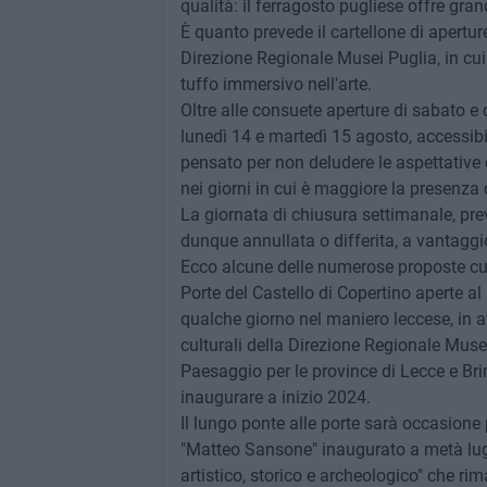
qualità: il ferragosto pugliese offre gran
È quanto prevede il cartellone di aperture
Direzione Regionale Musei Puglia, in cui 
tuffo immersivo nell'arte.
Oltre alle consuete aperture di sabato e 
lunedì 14 e martedì 15 agosto, accessibil
pensato per non deludere le aspettative d
nei giorni in cui è maggiore la presenza di 
La giornata di chiusura settimanale, previs
dunque annullata o differita, a vantaggio
Ecco alcune delle numerose proposte cul
Porte del Castello di Copertino aperte a
qualche giorno nel maniero leccese, in at
culturali della Direzione Regionale Muse
Paesaggio per le province di Lecce e Brind
inaugurare a inizio 2024.
Il lungo ponte alle porte sarà occasione
"Matteo Sansone" inaugurato a metà lugli
artistico, storico e archeologico" che ri