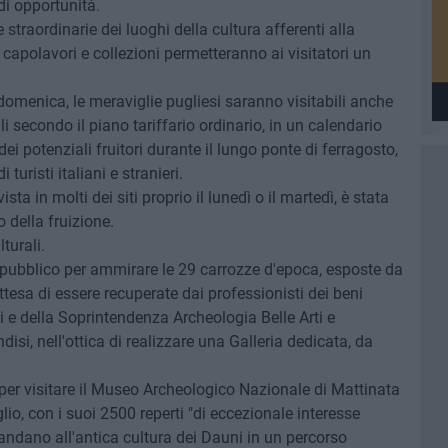
di opportunità.
 straordinarie dei luoghi della cultura afferenti alla
capolavori e collezioni permetteranno ai visitatori un
domenica, le meraviglie pugliesi saranno visitabili anche
i secondo il piano tariffario ordinario, in un calendario
ei potenziali fruitori durante il lungo ponte di ferragosto,
turisti italiani e stranieri.
ta in molti dei siti proprio il lunedì o il martedì, è stata
 della fruizione.
turali.
l pubblico per ammirare le 29 carrozze d'epoca, esposte da
tesa di essere recuperate dai professionisti dei beni
i e della Soprintendenza Archeologia Belle Arti e
isi, nell'ottica di realizzare una Galleria dedicata, da
 per visitare il Museo Archeologico Nazionale di Mattinata
o, con i suoi 2500 reperti "di eccezionale interesse
mandano all'antica cultura dei Dauni in un percorso