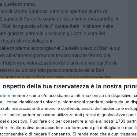
 a quella romana.
ico di Monte Sannace: oltre alle aperture diurne di
 agosto il Parco fa orario no stop fino a mezzanotte. In
o "Con lo sguardo al cielo" catapulterà i visitatori nelle
site guidate, prima di osservare gli astri a cura del
i legati alle costellazioni.
elle moderne tecnologie nel Castello svevo di Bari: è qui
uovo allestimento permanente denominato "Prima del
di fruizione e valorizzazione delle aree archeologiche del
sivo su un capitolo poco conosciuto della Bari
no le tracce della Bari bizantina di cui restano poche
ei del Castello.
l rispetto della tua riservatezza è la nostra prior
stauro delle sale museali di Palazzo Jatta che saranno
artner
memorizziamo e/o accediamo a informazioni su un dispositivo, c
e, ferragosto diventa opportunità per visitare la mostra
ali, come identificatori univoci e informazioni standard inviate da un di
i Palazzo Jatta, che da qualche mese si è arricchita anche
zzati, misurazione di annunci e contenuti, analisi dell'audience e svilupp
do", il grande cratere apulo a figure rosse del Pittore di
i e i nostri partner possiamo utilizzare dati precisi di geolocalizzazione 
se nella prima metà dell'800 in una tomba a semicamera e
del dispositivo. Puoi fare clic per consentire a noi e ai nostri 1733 partn
critte. In alternativa puoi accedere a informazioni più dettagliate e modif
ogico di Napoli.
acconsentire o di negare il consenso.
Si rende noto che alcuni trattamen
amura, per coloro che ancora non hanno avuto modo di