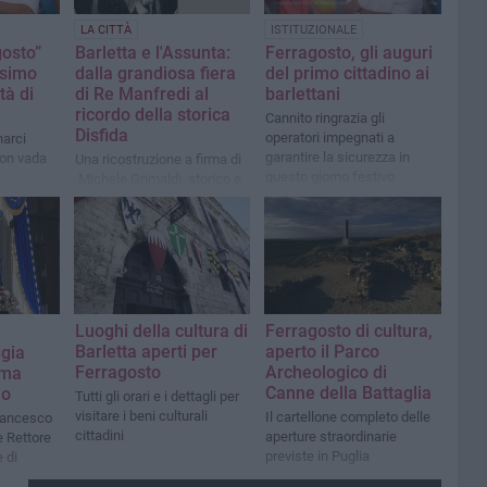
LA CITTÀ
ISTITUZIONALE
gosto”
Barletta e l'Assunta:
Ferragosto, gli auguri
osimo
dalla grandiosa fiera
del primo cittadino ai
tà di
di Re Manfredi al
barlettani
ricordo della storica
Cannito ringrazia gli
Disfida
operatori impegnati a
arci
garantire la sicurezza in
 non vada
Una ricostruzione a firma di
questo giorno festivo
Michele Grimaldi, storico e
archivista
Luoghi della cultura di
Ferragosto di cultura,
Barletta aperti per
aperto il Parco
ggia
Ferragosto
Archeologico di
ima
Canne della Battaglia
lo
Tutti gli orari e i dettagli per
visitare i beni culturali
Il cartellone completo delle
Francesco
cittadini
aperture straordinarie
e Rettore
previste in Puglia
 di