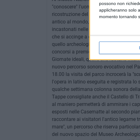
possono non richieder
"conoscere" l'uomo di Altamura, ferragos
applicheranno solo a
ricostruzione del Neanderthal (parte integ
momento tornando su 
antico al mondo, opera dei fratelli Kennis,
incastonati nelle formazioni carsiche de
che si accinge a compiere 30 anni, un ca
quello archeologico, che, a partire da se
concorsi a premio, laboratori e contest m
Giornate ideali, quelle che ruotano intor
nuovo percorso sonoro evocativo nel Par
18.00 la visita del parco incrocerà la "s
l'opera in latino eseguita e registrata l
qualche settimana colonna sonora della 
Tappe consigliate anche il Castello di Tr
al maniero permetterà di ammirare i capo
esposti nelle Casematte al secondo pian
raccontare ai visitatori l'antico legame tr
mare", un percorso che riserva particolar
del nuovo spazio del Museo Archeologico