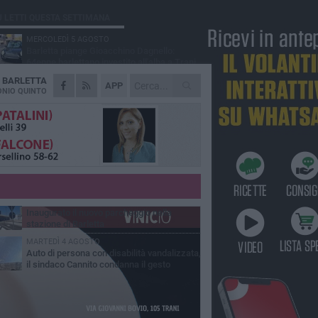
Ù LETTI QUESTA SETTIMANA
MERCOLEDÌ 5 AGOSTO
Barletta piange Gioacchino Dagnello:
64enne barlettano investito all'alba a Trani
A
BARLETTA
GIOVEDÌ 6 AGOSTO
APP
Il ricordo di "Cecco", il benzinaio col
NIO QUINTO
sorriso: «Contava i giorni che lo
paravano dalla pensione»
MERCOLEDÌ 5 AGOSTO
Jova Summer Party, giovedì mattina
sopralluogo nell'area dell'evento
DOMENICA 2 AGOSTO
Beni confiscati alla mafia. Nasce il servizio
di Co-housing
VENERDÌ 31 LUGLIO
Inaugurato il nuovo parcheggio nella
stazione di Barletta
MARTEDÌ 4 AGOSTO
Auto di persona con disabilità vandalizzata,
il sindaco Cannito condanna il gesto