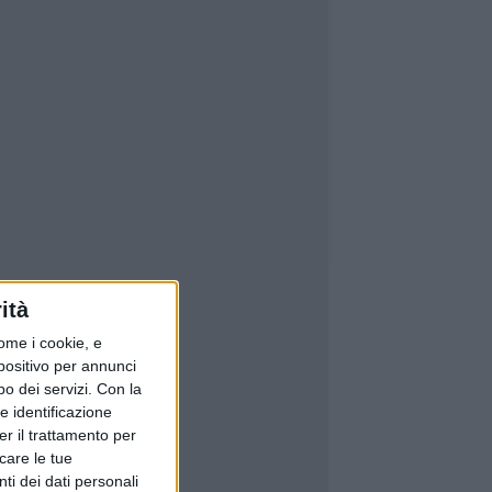
ità
ome i cookie, e
spositivo per annunci
o dei servizi.
Con la
e identificazione
er il trattamento per
icare le tue
ti dei dati personali