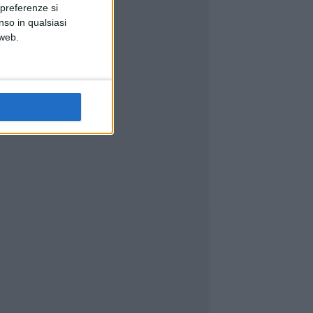
 preferenze si
nso in qualsiasi
 web.