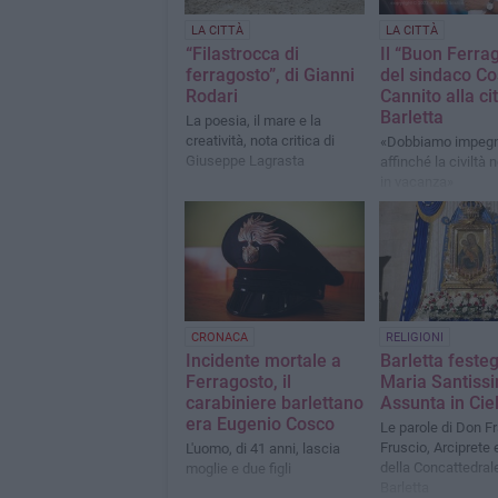
LA CITTÀ
LA CITTÀ
“Filastrocca di
Il “Buon Ferra
ferragosto”, di Gianni
del sindaco C
Rodari
Cannito alla cit
Barletta
La poesia, il mare e la
creatività, nota critica di
«Dobbiamo impegn
Giuseppe Lagrasta
affinché la civiltà
in vacanza»
CRONACA
RELIGIONI
Incidente mortale a
Barletta feste
Ferragosto, il
Maria Santiss
carabiniere barlettano
Assunta in Cie
era Eugenio Cosco
Le parole di Don 
Fruscio, Arciprete 
L'uomo, di 41 anni, lascia
della Concattedrale
moglie e due figli
Barletta