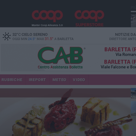
PI
32
°C
CIELO SERENO
NOTIZIE D
31.5°
OGGI MIN
24.5°
MAX
A
BARLETTA
DIRETTORE
ANTO
se
RUBRICHE
IREPORT
METEO
VIDEO