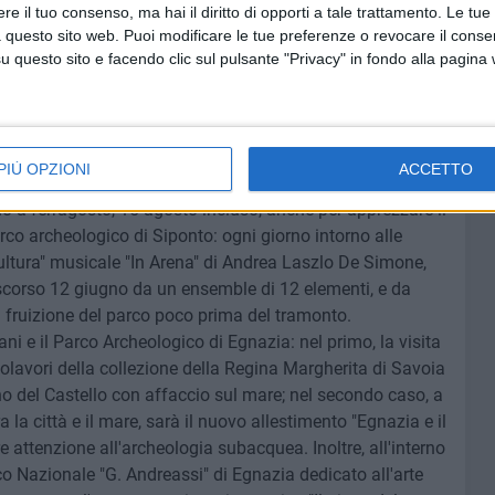
e il tuo consenso, ma hai il diritto di opporti a tale trattamento. Le tue
to si fa opportunità per ammirare la perfetta
 questo sito web. Puoi modificare le tue preferenze o revocare il conse
rante dell'allestimento al II piano del Museo), il più
questo sito e facendo clic sul pulsante "Privacy" in fondo alla pagina
 i cui resti furono rinvenuti il 7 ottobre del 1993,
lla grotta di Lamalunga. È proprio alla grande scoperta
so eccezionale sia dal punto di vista geologico sia da
ttembre, saranno dedicate numerose iniziative, tra cui
PIÙ OPZIONI
ACCETTO
usicali.
no a ferragosto, 15 agosto incluso, anche per apprezzare il
co archeologico di Siponto: ogni giorno intorno alle
cultura" musicale "In Arena" di Andrea Laszlo De Simone,
o scorso 12 giugno da un ensemble di 12 elementi, e da
fruizione del parco poco prima del tramonto.
ani e il Parco Archeologico di Egnazia: nel primo, la visita
lavori della collezione della Regina Margherita di Savoia
o del Castello con affaccio sul mare; nel secondo caso, a
a la città e il mare, sarà il nuovo allestimento "Egnazia e il
e attenzione all'archeologia subacquea. Inoltre, all'interno
 Nazionale "G. Andreassi" di Egnazia dedicato all'arte