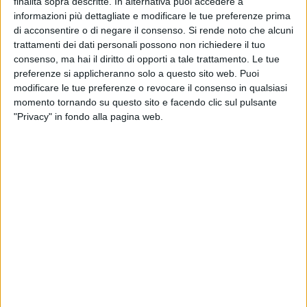
finalità sopra descritte. In alternativa puoi accedere a
riferimento, pur essendo trascorsi pochi mesi, ha consentito
informazioni più dettagliate e modificare le tue preferenze prima
di raggiungere, fra gli altri, alcuni importanti obiettivi:
di acconsentire o di negare il consenso.
Si rende noto che alcuni
trattamenti dei dati personali possono non richiedere il tuo
•l'istituzione del reddito di formazione, strumento, unico in
consenso, ma hai il diritto di opporti a tale trattamento. Le tue
Italia, che consentirà ad un congruo numero di giovani
preferenze si applicheranno solo a questo sito web. Puoi
residenti, di età compresa tra i 16 ed i 26 anni, di proseguire
modificare le tue preferenze o revocare il consenso in qualsiasi
negli studi attraverso l'attribuzione di un reddito mensile "da
momento tornando su questo sito e facendo clic sul pulsante
studio", dando piena attuazione a quanto previsto nella
"Privacy" in fondo alla pagina web.
nostra Carta Costituzionale, nella parte in cui garantisce il
diritto allo studio ed alla formazione professionale;
•la modifica dello Statuto comunale, con l'inserimento del
riconoscimento dell'acqua come bene comune e la città di
Barletta come area denuclearizzata, il riconoscimento dello
status di stranieri ed apolidi, oltre al rafforzamento del
controllo della partecipata BARSA s.p.a.;
•il finanziamento da parte della Regione Puglia alla città di
Barletta di quasi 7 milioni di euro relativi al piano di
rigenerazione urbana, con sottoscrizione dei negoziati da
parte del proprio assessore;