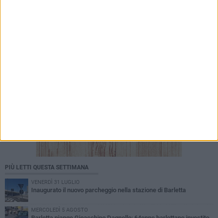
nei luoghi confiscati alla criminalità
PIÙ LETTI QUESTA SETTIMANA
VENERDÌ 31 LUGLIO
Inaugurato il nuovo parcheggio nella stazione di Barletta
MERCOLEDÌ 5 AGOSTO
Barletta piange Gioacchino Dagnello: 64enne barlettano investito