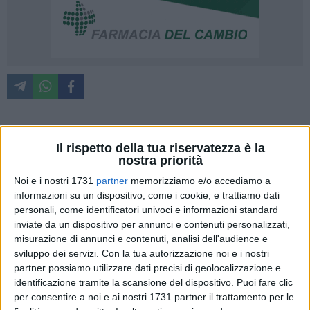
All'inizio di questo nuovo anno, pur essendo trascorsi pochi
Il rispetto della tua riservatezza è la
mesi di attività politico-amministrativa, la Federazione della
nostra priorità
Sinistra - Sinistra per Barletta ritiene opportuno fare un
Noi e i nostri 1731
partner
memorizziamo e/o accediamo a
bilancio della propria azione nella seconda amministrazione
informazioni su un dispositivo, come i cookie, e trattiamo dati
Maffei. Lo ritiene doveroso nei confronti della cittadinanza
personali, come identificatori univoci e informazioni standard
tutta, ma soprattutto nei confronti di coloro che hanno
inviate da un dispositivo per annunci e contenuti personalizzati,
misurazione di annunci e contenuti, analisi dell'audience e
permesso con il loro voto il rilancio di quella sinistra che per
sviluppo dei servizi.
Con la tua autorizzazione noi e i nostri
cinque anni non aveva avuto rappresentanza all'interno della
partner possiamo utilizzare dati precisi di geolocalizzazione e
precedente compagine amministrativa.
identificazione tramite la scansione del dispositivo. Puoi fare clic
per consentire a noi e ai nostri 1731 partner il trattamento per le
L'attività del gruppo consiliare e del proprio assessore di