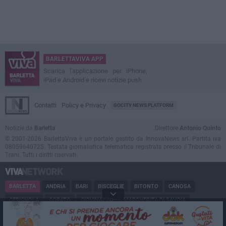
BARLETTAVIVA APP
Scarica l'applicazione per iPhone,
iPad e Android e ricevi notizie push
Contatti
Policy e Privacy
GOCITY NEWS PLATFORM
Notizie da
Barletta
Direttore
Antonio Quinto
© 2001-2026 BarlettaViva è un portale gestito da InnovaNews srl. Partita iva
08059640725. Testata giornalistica telematica registrata presso il Tribunale di
Trani. Tutti i diritti riservati.
BARLETTA
ANDRIA
BARI
BISCEGLIE
BITONTO
CANOSA
CERIGNOLA
CORATO
GIOVINAZZO
MARGHERITA DI SAVOIA
MINERVINO
MODUGNO
MOLFETTA
PUGLIA
RUVO