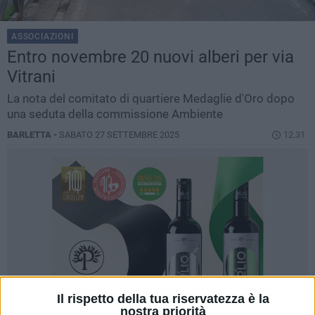
ASSOCIAZIONI
Entro novembre 20 nuovi alberi per via
Vitrani
La nota del comitato di quartiere Medaglie d'Oro dopo
una seduta della commissione Ambiente
BARLETTA -
SABATO 27 SETTEMBRE 2025
12.31
Il rispetto della tua riservatezza è la
nostra priorità