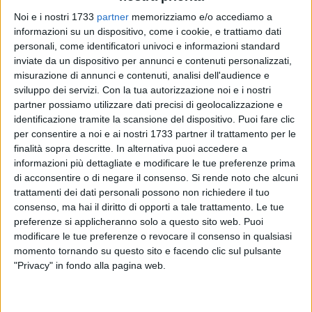
Noi e i nostri 1733
partner
memorizziamo e/o accediamo a
informazioni su un dispositivo, come i cookie, e trattiamo dati
personali, come identificatori univoci e informazioni standard
69
inviate da un dispositivo per annunci e contenuti personalizzati,
misurazione di annunci e contenuti, analisi dell'audience e
sviluppo dei servizi.
Con la tua autorizzazione noi e i nostri
«Si è riunita nel pomeriggio di oggi, venerdì 26 settembre
partner possiamo utilizzare dati precisi di geolocalizzazione e
2025 alle ore 16.00, la VII Commissione Consiliare Ambiente
identificazione tramite la scansione del dispositivo. Puoi fare clic
per consentire a noi e ai nostri 1733 partner il trattamento per le
per discutere della ricollocazione degli alberi nel quartiere
finalità sopra descritte. In alternativa puoi accedere a
Medaglie d'Oro. Il tema era da tempo al centro
informazioni più dettagliate e modificare le tue preferenze prima
dell'attenzione dei residenti, anche a seguito delle polemiche
di acconsentire o di negare il consenso.
Si rende noto che alcuni
per le conche rimaste vuote e successivamente sigillate con
trattamenti dei dati personali possono non richiedere il tuo
il magrone, che avevano sollevato non poche perplessità tra
consenso, ma hai il diritto di opporti a tale trattamento. Le tue
i cittadini». A farlo sapere è il referente del comitato di
preferenze si applicheranno solo a questo sito web. Puoi
quartiere medaglie d'Oro, Oronzo Carli.
modificare le tue preferenze o revocare il consenso in qualsiasi
momento tornando su questo sito e facendo clic sul pulsante
"Privacy" in fondo alla pagina web.
«Durante la seduta è stato chiarito che entro il mese di
novembre 2025 verranno piantumati 20 alberi. Di questi:
• 8 alberi saranno donati dall'Assinpro di Barletta,