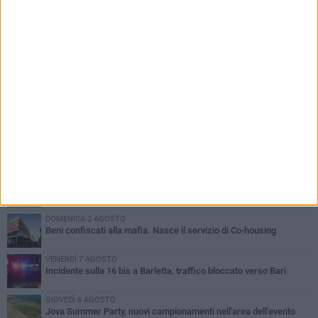
PIÙ LETTI QUESTA SETTIMANA
MERCOLEDÌ 5 AGOSTO
Barletta piange Gioacchino Dagnello: 64enne barlettano investito
all'alba a Trani
GIOVEDÌ 6 AGOSTO
Il ricordo di "Cecco", il benzinaio col sorriso: «Contava i giorni che
lo separavano dalla pensione»
MERCOLEDÌ 5 AGOSTO
Jova Summer Party, giovedì mattina sopralluogo nell'area
dell'evento
DOMENICA 2 AGOSTO
Beni confiscati alla mafia. Nasce il servizio di Co-housing
VENERDÌ 7 AGOSTO
Incidente sulla 16 bis a Barletta, traffico bloccato verso Bari
GIOVEDÌ 6 AGOSTO
Jova Summer Party, nuovi campionamenti nell'area dell'evento