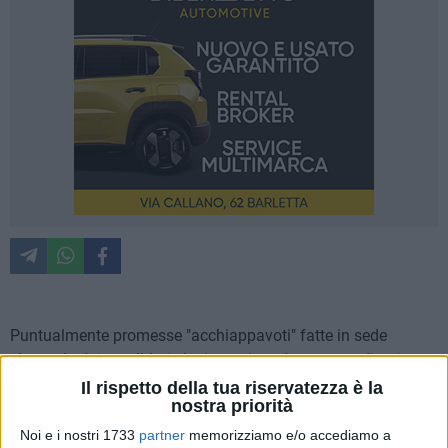
Puntualmente promesse "acchiappavoti" fatte in sede
elettorale dai candidati che in ogni modo cercano di attirare
consensi, spesso con metodologie anche poco ortodosse a
Il rispetto della tua riservatezza è la
nostra priorità
ben pensarci. L'elettore viene "attirato nella rete delle
promesse preso dall'entusiasmo del momento, intravede un
Noi e i nostri 1733
partner
memorizziamo e/o accediamo a