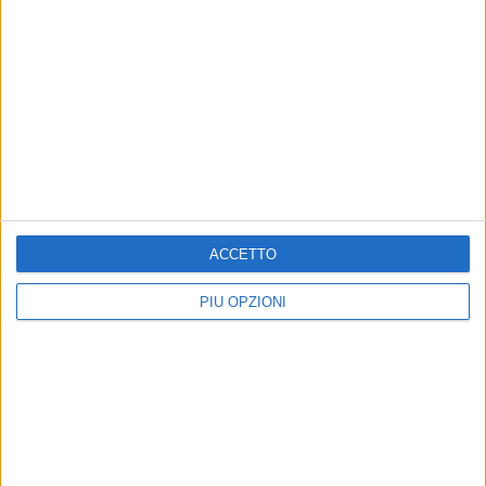
ACCETTO
PIÙ OPZIONI
Iscriviti alla Newsletter
Iscriviti
Iscrivendoti accetti i
termini
e la
privacy policy
7 AGOSTO 2026