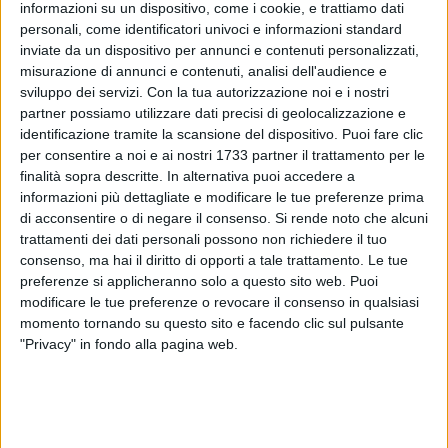
futuro roseo, sperando che il suo candidato prediletto porti
informazioni su un dispositivo, come i cookie, e trattiamo dati
personali, come identificatori univoci e informazioni standard
alla soluzione dei suoi problemi, ma è solo utopia. Spesso,
inviate da un dispositivo per annunci e contenuti personalizzati,
quasi sempre tutte le promesse si perdono in vagheggi dopo
misurazione di annunci e contenuti, analisi dell'audience e
aver ottenuto la posizione tanto agognata. Si dimentica
sviluppo dei servizi.
Con la tua autorizzazione noi e i nostri
tutto. Spesso, come esperienza comune dimostra. Sempre?
partner possiamo utilizzare dati precisi di geolocalizzazione e
Speriamo non anche questa volta. A voce unanime i cittadini
identificazione tramite la scansione del dispositivo. Puoi fare clic
tramite l'associazione anti/usura ed anti/racket U.A.L. "Uniti
per consentire a noi e ai nostri 1733 partner il trattamento per le
per l'affermazione della legalità" chiedono in una lettera
finalità sopra descritte. In alternativa puoi accedere a
informazioni più dettagliate e modificare le tue preferenze prima
dedicata al commissario prefettizio Maria grazia Manzone le
di acconsentire o di negare il consenso.
Si rende noto che alcuni
preoccupazione circa il rispetto degli impegni presi, il rispetto
trattamenti dei dati personali possono non richiedere il tuo
per il ruolo stesso di cittadino che ogni giorno di più viene
consenso, ma hai il diritto di opporti a tale trattamento. Le tue
calpestato. Si chiede rispetto per impegni da condividere e
preferenze si applicheranno solo a questo sito web. Puoi
sottoscrivere già in fase di candidatura, alla stessa stregua
modificare le tue preferenze o revocare il consenso in qualsiasi
di altri comuni del nostro Paese che da tempo si sono
momento tornando su questo sito e facendo clic sul pulsante
attivati in questo senso e che hanno inteso rigenerare
"Privacy" in fondo alla pagina web.
radicalmente e complessivamente la propria classe
dirigente, facendo leva su un senso civico e civile più alto,
più condiviso e più "partecipato", mettendo al centro
dell'interesse politico ed amministrativo tutti i cittadini e non