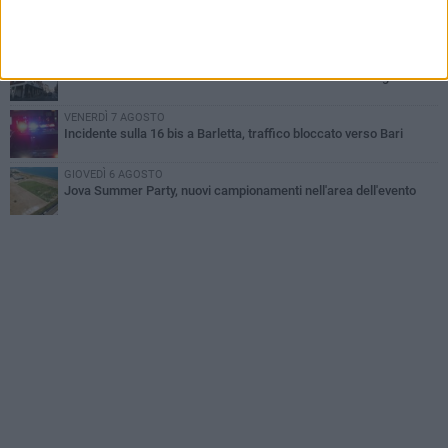
MERCOLEDÌ 5 AGOSTO
Jova Summer Party, giovedì mattina sopralluogo nell'area
dell'evento
DOMENICA 2 AGOSTO
Beni confiscati alla mafia. Nasce il servizio di Co-housing
VENERDÌ 7 AGOSTO
Incidente sulla 16 bis a Barletta, traffico bloccato verso Bari
GIOVEDÌ 6 AGOSTO
Jova Summer Party, nuovi campionamenti nell'area dell'evento