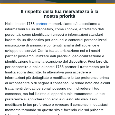
Il rispetto della tua riservatezza è la
nostra priorità
Noi e i nostri 1733
partner
memorizziamo e/o accediamo a
informazioni su un dispositivo, come i cookie, e trattiamo dati
personali, come identificatori univoci e informazioni standard
38
inviate da un dispositivo per annunci e contenuti personalizzati,
misurazione di annunci e contenuti, analisi dell'audience e
sviluppo dei servizi.
Con la tua autorizzazione noi e i nostri
"Il vero inizio dei lavori di dragaggio del fondale del porto di
partner possiamo utilizzare dati precisi di geolocalizzazione e
Barletta è una buona notizia per tutti i cittadini, ma c'è
identificazione tramite la scansione del dispositivo. Puoi fare clic
per consentire a noi e ai nostri 1733 partner il trattamento per le
ancora tanta strada da fare e ci aspettiamo maggiore
finalità sopra descritte. In alternativa puoi accedere a
collaborazione da parte dell'Autorità di Sistema portuale del
informazioni più dettagliate e modificare le tue preferenze prima
Mare Adriatico Meridionale". Così il presidente del gruppo Pd
di acconsentire o di negare il consenso.
Si rende noto che alcuni
Filippo Caracciolo al termine di una audizione in V
trattamenti dei dati personali possono non richiedere il tuo
commissione.
consenso, ma hai il diritto di opporti a tale trattamento. Le tue
preferenze si applicheranno solo a questo sito web. Puoi
"Con disappunto - afferma Caracciolo - sono costretto a
modificare le tue preferenze o revocare il consenso in qualsiasi
momento tornando su questo sito e facendo clic sul pulsante
stigmatizzare l'assenza ingiustificata di una rappresentanza