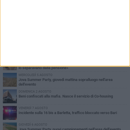
PIÙ LETTI QUESTA SETTIMANA
MERCOLEDÌ 5 AGOSTO
Barletta piange Gioacchino Dagnello: 64enne barlettano investito
all'alba a Trani
GIOVEDÌ 6 AGOSTO
Il ricordo di "Cecco", il benzinaio col sorriso: «Contava i giorni che
lo separavano dalla pensione»
MERCOLEDÌ 5 AGOSTO
Jova Summer Party, giovedì mattina sopralluogo nell'area
dell'evento
DOMENICA 2 AGOSTO
Beni confiscati alla mafia. Nasce il servizio di Co-housing
VENERDÌ 7 AGOSTO
Incidente sulla 16 bis a Barletta, traffico bloccato verso Bari
GIOVEDÌ 6 AGOSTO
Jova Summer Party, nuovi campionamenti nell'area dell'evento