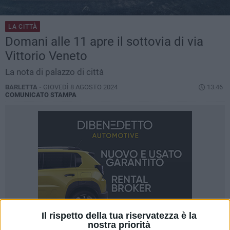
LA CITTÀ
Domani alle 11 apre il sottovia di via
Vittorio Veneto
La nota di palazzo di città
BARLETTA -
GIOVEDÌ 8 AGOSTO 2024
13.46
COMUNICATO STAMPA
Il rispetto della tua riservatezza è la
nostra priorità