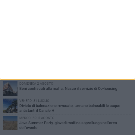
PIÙ LETTI QUESTA SETTIMANA
VENERDÌ 31 LUGLIO
Inaugurato il nuovo parcheggio nella stazione di Barletta
MERCOLEDÌ 5 AGOSTO
Barletta piange Gioacchino Dagnello: 64enne barlettano investito
all'alba a Trani
GIOVEDÌ 30 LUGLIO
Rapina all'Ipercoop di Barletta: nel mirino la gioielleria, banditi in
fuga
DOMENICA 2 AGOSTO
Beni confiscati alla mafia. Nasce il servizio di Co-housing
VENERDÌ 31 LUGLIO
Divieto di balneazione revocato, tornano balneabili le acque
antistanti il Canale H
MERCOLEDÌ 5 AGOSTO
Jova Summer Party, giovedì mattina sopralluogo nell'area
dell'evento