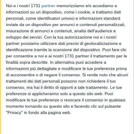
Noi e i nostri 1731
partner
memorizziamo e/o accediamo a
informazioni su un dispositivo, come i cookie, e trattiamo dati
748
personali, come identificatori univoci e informazioni standard
inviate da un dispositivo per annunci e contenuti personalizzati,
misurazione di annunci e contenuti, analisi dell'audience e
sviluppo dei servizi.
Con la tua autorizzazione noi e i nostri
Aprirà venerdì 9 Agosto 2024 alle ore 11 il sottovia di via
partner possiamo utilizzare dati precisi di geolocalizzazione e
Vittorio Veneto, sostitutivo del passaggio a livello di
identificazione tramite la scansione del dispositivo. Puoi fare clic
Ferrotramviaria.
per consentire a noi e ai nostri 1731 partner il trattamento per le
finalità sopra descritte. In alternativa puoi accedere a
informazioni più dettagliate e modificare le tue preferenze prima
L'opera rientra nel programma di eliminazione di tutti i
di acconsentire o di negare il consenso.
Si rende noto che alcuni
passaggi a livello sul territorio comunale da parte di Rete
trattamenti dei dati personali possono non richiedere il tuo
Ferroviaria Italiana e si aggiunge al sottovia di via Andria,
consenso, ma hai il diritto di opporti a tale trattamento. Le tue
aperto lo scorso Gennaio. Il Sindaco di Barletta, Cosimo
preferenze si applicheranno solo a questo sito web. Puoi
Cannito, invita la cittadinanza a partecipare alla cerimonia di
modificare le tue preferenze o revocare il consenso in qualsiasi
apertura.
momento tornando su questo sito e facendo clic sul pulsante
"Privacy" in fondo alla pagina web.
"Sento alla vigilia di questo giorno il dovere di ringraziare i
miei concittadini – egli afferma –, per essersi pazientemente