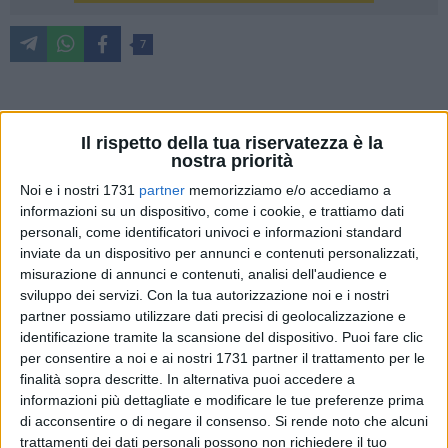
7
Dal vangelo secondo Luca
Il rispetto della tua riservatezza è la
nostra priorità
In quei giorni un decreto di Cesare Augusto ordinò che si
Noi e i nostri 1731
partner
memorizziamo e/o accediamo a
facesse il censimento di tutta la terra. Questo primo
informazioni su un dispositivo, come i cookie, e trattiamo dati
censimento fu fatto quando Quirinio era governatore della
personali, come identificatori univoci e informazioni standard
Siria. Tutti andavano a farsi censire, ciascuno nella propria
inviate da un dispositivo per annunci e contenuti personalizzati,
città. Anche Giuseppe, dalla Galilea, dalla città di Nàzaret,
misurazione di annunci e contenuti, analisi dell'audience e
salì in Giudea alla città di Davide chiamata Betlemme: egli
sviluppo dei servizi.
Con la tua autorizzazione noi e i nostri
apparteneva infatti alla casa e alla famiglia di Davide.
partner possiamo utilizzare dati precisi di geolocalizzazione e
identificazione tramite la scansione del dispositivo. Puoi fare clic
Doveva farsi censire insieme a Maria, sua sposa, che era
per consentire a noi e ai nostri 1731 partner il trattamento per le
incinta.
finalità sopra descritte. In alternativa puoi accedere a
informazioni più dettagliate e modificare le tue preferenze prima
Mentre si trovavano in quel luogo, si compirono per lei i
di acconsentire o di negare il consenso.
Si rende noto che alcuni
giorni del parto. Diede alla luce il suo figlio primogenito, lo
trattamenti dei dati personali possono non richiedere il tuo