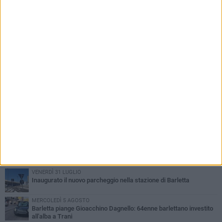
PIÙ LETTI QUESTA SETTIMANA
VENERDÌ 31 LUGLIO
Inaugurato il nuovo parcheggio nella stazione di Barletta
MERCOLEDÌ 5 AGOSTO
Barletta piange Gioacchino Dagnello: 64enne barlettano investito
all'alba a Trani