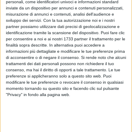
personali, come identificatori univoci e informazioni standard
L'accordo prevede che la Asl Bat metta a disposizione di ogni
inviate da un dispositivo per annunci e contenuti personalizzati,
farmacia del territorio un defibrillatore e corsi di formazione
misurazione di annunci e contenuti, analisi dell'audience e
gratuiti per gli operatori sanitari e non individuati. In totale la
sviluppo dei servizi.
Con la tua autorizzazione noi e i nostri
Asl Bat, ha messo a disposizione del territorio ben 150
partner possiamo utilizzare dati precisi di geolocalizzazione e
defibrillatori da utilizzare oltre che nelle farmacie, anche nei
identificazione tramite la scansione del dispositivo. Puoi fare clic
centri di maggiore aggregazione e nei centri sportivi. I corsi
per consentire a noi e ai nostri 1733 partner il trattamento per le
di formazione sono tenuti da operatori sanitari qualificati.
finalità sopra descritte. In alternativa puoi accedere a
informazioni più dettagliate e modificare le tue preferenze prima
di acconsentire o di negare il consenso.
Si rende noto che alcuni
«In tutta la provincia - dice Giovanni Gorgoni - sono stati già
trattamenti dei dati personali possono non richiedere il tuo
installati 40 apparecchiature. Si tratta di strumenti
consenso, ma hai il diritto di opporti a tale trattamento. Le tue
fondamentali nella lotta contro la morte cardiaca
preferenze si applicheranno solo a questo sito web. Puoi
improvvisa. La firma di questo protocollo di intesa è un
modificare le tue preferenze o revocare il consenso in qualsiasi
importante passo in avanti in quel processo di
momento tornando su questo sito e facendo clic sul pulsante
collaborazione con le farmacie che ci permetterà di coprire
"Privacy" in fondo alla pagina web.
l'intero territorio».