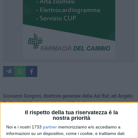
Giovanni Gorgoni, direttore generale della Asl Bat, ed Angelo
Raffaele Di Gioia, presidente di Federfarma per la provincia
Bat, hanno firmato un importante protocollo di intesa per
Il rispetto della tua riservatezza è la
nostra priorità
l'installazione e l'utilizzo dei defibrillatori semi automatici in
tutte le farmacie delle sesta provincia pugliese.
Noi e i nostri 1733
partner
memorizziamo e/o accediamo a
informazioni su un dispositivo, come i cookie, e trattiamo dati