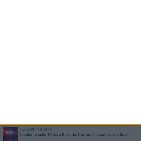
PIÙ LETTI QUESTA SETTIMANA
MERCOLEDÌ 5 AGOSTO
Barletta piange Gioacchino Dagnello: 64enne barlettano investito
all'alba a Trani
GIOVEDÌ 6 AGOSTO
Il ricordo di "Cecco", il benzinaio col sorriso: «Contava i giorni che
lo separavano dalla pensione»
MERCOLEDÌ 5 AGOSTO
Jova Summer Party, giovedì mattina sopralluogo nell'area
dell'evento
DOMENICA 2 AGOSTO
Beni confiscati alla mafia. Nasce il servizio di Co-housing
VENERDÌ 7 AGOSTO
Incidente sulla 16 bis a Barletta, traffico bloccato verso Bari