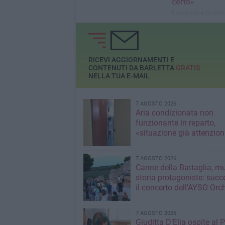
certo»
L'auspicio e la rich
comitato contro il
RICEVI AGGIORNAMENTI E
CONTENUTI DA BARLETTA
GRATIS
NELLA TUA E-MAIL
7 AGOSTO 2026
Aria condizionata non
funzionante in reparto,
«situazione già attenzio
7 AGOSTO 2026
Canne della Battaglia, m
storia protagoniste: succ
il concerto dell’AYSO Orc
7 AGOSTO 2026
Giuditta D’Elia ospite al 