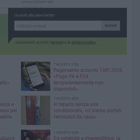
presentazione alla
cittadinanza
iesta del
 degrado
Iscriviti alla Newsletter
Iscriviti
Iscrivendoti accetti i
termini
e la
privacy policy
7 AGOSTO 2026
Pagamento acconto TARI 2026,
«Pago PA e F24
nata»
temporaneamente non
disponibili»
7 AGOSTO 2026
usica e
In reparto senza aria
esso per
condizionata, «ci siamo portati
hestra
ventilatori da casa»
7 AGOSTO 2026
Palazzo
Da estetista a imprenditrice: la