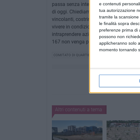
passa senza interventi espone i residen
e contenuti personali
tua autorizzazione no
di oggi. Chiediamo che l'Amministrazio
tramite la scansione 
vincolanti, costringendo i costruttori a ris
le finalità sopra des
vivere in condizioni di sicurezza e decor
preferenze prima di 
intraprendere azioni più incisive e di pro
possono non richieder
167 non venga più ignorata. Il tempo del
applicheranno solo a
momento tornando su 
COMITATO DI QUARTIERE ZONA 167
Altri contenuti a tema