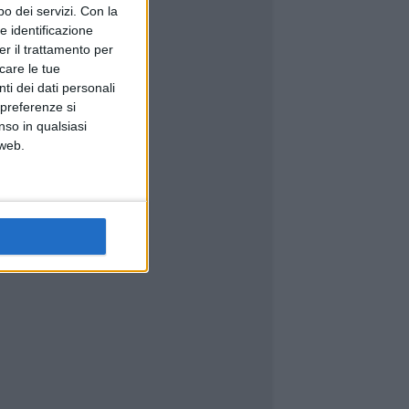
o dei servizi.
Con la
e identificazione
er il trattamento per
icare le tue
ti dei dati personali
 preferenze si
nso in qualsiasi
 web.