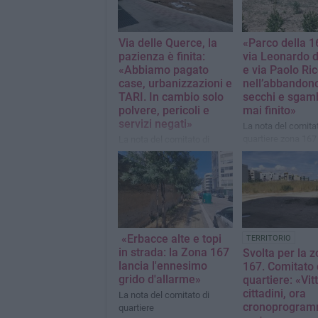
Via delle Querce, la
«Parco della 1
pazienza è finita:
via Leonardo d
«Abbiamo pagato
e via Paolo Ric
case, urbanizzazioni e
nell’abbandono
TARI. In cambio solo
secchi e sgam
polvere, pericoli e
mai finito»
servizi negati»
La nota del comitat
quartiere zona 167
La nota del comitato di
quartiere zona 167
«Erbacce alte e topi
TERRITORIO
in strada: la Zona 167
Svolta per la 
lancia l'ennesimo
167. Comitato 
grido d'allarme»
quartiere: «Vit
cittadini, ora
La nota del comitato di
cronoprogra
quartiere