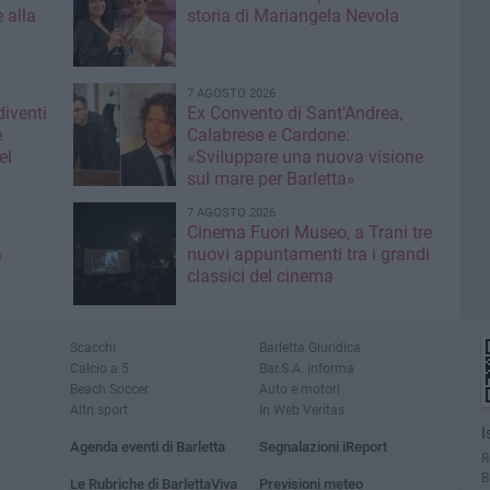
 alla
storia di Mariangela Nevola
7 AGOSTO 2026
diventi
Ex Convento di Sant'Andrea,
e
Calabrese e Cardone:
el
«Sviluppare una nuova visione
sul mare per Barletta»
7 AGOSTO 2026
Cinema Fuori Museo, a Trani tre
a
nuovi appuntamenti tra i grandi
classici del cinema
Scacchi
Barletta Giuridica
Calcio a 5
Bar.S.A. informa
Beach Soccer
Auto e motori
Altri sport
In Web Veritas
I
Agenda eventi di Barletta
Segnalazioni iReport
R
B
Le Rubriche di BarlettaViva
Previsioni meteo