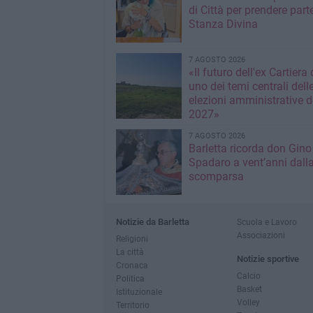
di Città per prendere parte
Stanza Divina
7 AGOSTO 2026
«Il futuro dell'ex Cartiera 
uno dei temi centrali dell
elezioni amministrative d
2027»
7 AGOSTO 2026
Barletta ricorda don Gino
Spadaro a vent’anni dall
scomparsa
Notizie da Barletta
Scuola e Lavoro
Associazioni
Religioni
La città
Notizie sportive
Cronaca
Calcio
Politica
Basket
Istituzionale
Volley
Territorio