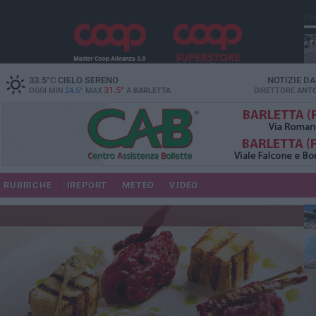
PI
33.5
°C
CIELO SERENO
NOTIZIE D
31.5°
OGGI MIN
24.5°
MAX
A
BARLETTA
DIRETTORE
ANTO
se
RUBRICHE
IREPORT
METEO
VIDEO