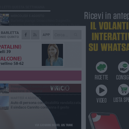
Ù LETTI QUESTA SETTIMANA
MERCOLEDÌ 5 AGOSTO
Barletta piange Gioacchino Dagnello:
64enne barlettano investito all'alba a Trani
A
BARLETTA
GIOVEDÌ 6 AGOSTO
APP
Il ricordo di "Cecco", il benzinaio col
NIO QUINTO
sorriso: «Contava i giorni che lo
paravano dalla pensione»
MERCOLEDÌ 5 AGOSTO
Jova Summer Party, giovedì mattina
sopralluogo nell'area dell'evento
DOMENICA 2 AGOSTO
Beni confiscati alla mafia. Nasce il servizio
di Co-housing
VENERDÌ 31 LUGLIO
Inaugurato il nuovo parcheggio nella
stazione di Barletta
MARTEDÌ 4 AGOSTO
Auto di persona con disabilità vandalizzata,
il sindaco Cannito condanna il gesto