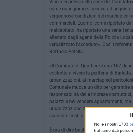
Vinci nei pressi della sede del Comitato 
come ogni giorno si recava ad acquistar
vergognose condizioni dei marciapiedi e 
commerciali. L'uomo, come riportato dai 
malcapitato, ha riportato una seria feri
allertato dagli agenti della Polizia Loc
verbalizzato l'accaduto». Così i referent
Raffaele Patella.
«Il Comitato di Quartiere Zona 167 denu
costretta a vivere la periferia di Barlett
urbanizzazioni, ai marciapiedi pericolos
Comunale muova un dito per garantire si
responsabilità delle imprese costruttric
palazzi e nel vendere appartamenti, ma l
urbanizzazione di loro stretta compete
I
scaricare costi e pericoli sulla collettività
Noi e i nostri 1733
p
È ora di dire basta: non accetteremo più s
trattiamo dati person