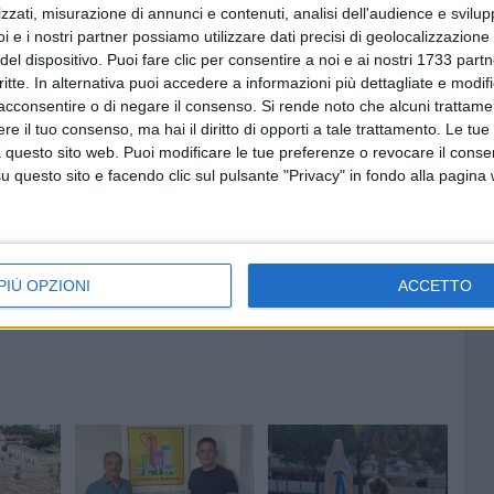
ti a rischi concreti, come dimostra la drammatica caduta
zzati, misurazione di annunci e contenuti, analisi dell'audience e svilupp
i e i nostri partner possiamo utilizzare dati precisi di geolocalizzazione 
ne assuma finalmente provvedimenti immediati e
del dispositivo. Puoi fare clic per consentire a noi e ai nostri 1733 partn
pettare i loro obblighi e restituendo al quartiere il diritto a
critte. In alternativa puoi accedere a informazioni più dettagliate e modif
o. Se questo non avverrà, il Comitato non esiterà a
acconsentire o di negare il consenso.
Si rende noto che alcuni trattamen
testa pubblica, affinché la voce dei cittadini della Zona
e il tuo consenso, ma hai il diritto di opporti a tale trattamento. Le tue
le promesse è scaduto. Ora pretendiamo i fatti».
 questo sito web. Puoi modificare le tue preferenze o revocare il conse
questo sito e facendo clic sul pulsante "Privacy" in fondo alla pagina
PIÙ OPZIONI
ACCETTO