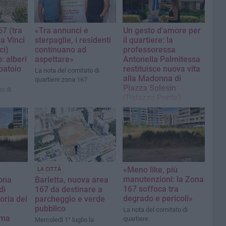
67 (tra
«Tra annunci e
Un gesto d'amore per
a Vinci
sterpaglie, i residenti
il quartiere: la
ci)
continuano ad
professoressa
: alberi
aspettare»
Antonella Palmitessa
batoio
restituisce nuova vita
La nota del comitato di
alla Madonna di
quartiere zona 167
Piazza Solesin
o di
(Palazzo Ponte)
La nota del comitato di
quartiere zona 167
«Meno like, più
LA CITTÀ
manutenzioni: la Zona
zona
Barletta, nuova area
167 soffoca tra
di
167 da destinare a
degrado e pericoli»
toria dei
parcheggio e verde
pubblico
La nota del comitato di
mma
quartiere
Mercoledì 1° luglio la