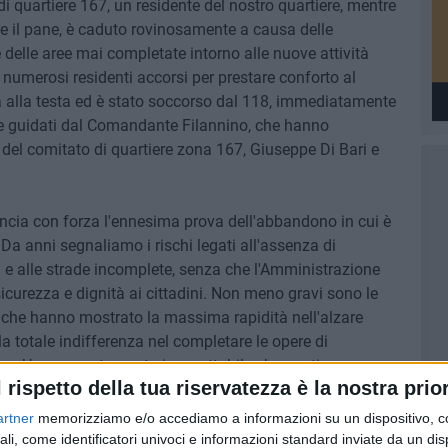
di quartiere 167, un residente del nostro quartiere, mentre
e il pane, è caduto rovinosamente a causa delle
delle aree mai completate intorno alle nuove attività
numerosi residenti accorsi per prestare conforto al
ta alla testa ed è stato soccorso dal 118, immediatamente
ale guidati dal Comandante Filannino, che hanno
i del comitato di quartiere zona 167, Giuseppe Di Bari e
ncia con forza l'ennesima prova dell'abbandono in cui è
a. Da anni segnaliamo i rischi legati all'assenza di
i e alle strade incomplete, senza che l'Amministrazione
curezza e dignità ai cittadini. Non meno gravi sono le
i, che hanno mostrato la massima rapidità nell'alzare
a totale indifferenza nel completare le opere di
nza. Un comportamento inaccettabile che continua a
l rispetto della tua riservatezza è la nostra prior
.
artner
memorizziamo e/o accediamo a informazioni su un dispositivo, c
ilenzi, rinvii e rimpalli di responsabilità. Ogni giorno che
ali, come identificatori univoci e informazioni standard inviate da un di