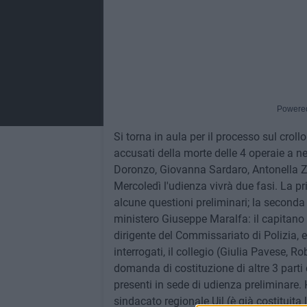
Powere
Si torna in aula per il processo sul crol
accusati della morte delle 4 operaie a n
Doronzo, Giovanna Sardaro, Antonella Zaz
Mercoledì l'udienza vivrà due fasi. La pr
alcune questioni preliminari; la seconda 
ministero Giuseppe Maralfa: il capitano d
dirigente del Commissariato di Polizia, e
interrogati, il collegio (Giulia Pavese, R
domanda di costituzione di altre 3 parti 
presenti in sede di udienza preliminare. H
sindacato regionale Uil (è già costituita l