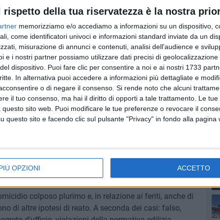
che in ambito lavorativo) ed il proprietario di
l rispetto della tua riservatezza è la nostra prior
artner
memorizziamo e/o accediamo a informazioni su un dispositivo, c
ali, come identificatori univoci e informazioni standard inviate da un di
alle udienze del 21 e 28 novembre, del 5, 12 e 19
zzati, misurazione di annunci e contenuti, analisi dell'audience e svilupp
ono: Cosimo Giannini, legale rappresentante
i e i nostri partner possiamo utilizzare dati precisi di geolocalizzazione 
diacente la palazzina crollata; Salvatore Chiarulli, legale
del dispositivo. Puoi fare clic per consentire a noi e ai nostri 1733 partn
PI
critte. In alternativa puoi accedere a informazioni più dettagliate e modif
 lavori per la demolizione dell'edificio e la bonifica
acconsentire o di negare il consenso.
Si rende noto che alcuni trattamen
drea e Giovanni; il dirigente a scavalco dell'Ufficio Tecnico
e il tuo consenso, ma hai il diritto di opporti a tale trattamento. Le tue
i; l'architetto Giovanni Paparella, ritenuto direttore dei
 questo sito web. Puoi modificare le tue preferenze o revocare il conse
 geometra comunale Roberto Mariano; il vigile urbano
questo sito e facendo clic sul pulsante "Privacy" in fondo alla pagina
driolo; l'ingegnere comunale Rosario Palmitessa; l'ing.
a; il maresciallo di polizia municipale Alessandro Mancini;
se
o; Antonio Sica, incaricato della sorveglianza del cantiere
lità limitata chiamata a rispondere dell'illecito
PIÙ OPZIONI
ACCETTO
 omicidio colposo e lesioni colpose.
icidio colposo plurimo e, in relazione ai feriti, anche di
o di altre ipotesi di reato. A seconda dei casi: falso,
segreto d'ufficio, violazioni della normativa edilizia.