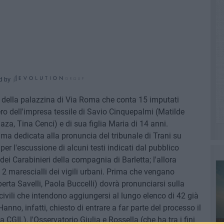
d by
lo della palazzina di Via Roma che conta 15 imputati
ero dell'impresa tessile di Savio Cinquepalmi (Matilde
a, Tina Cenci) e di sua figlia Maria di 14 anni.
ima dedicata alla pronuncia del tribunale di Trani su
per l'escussione di alcuni testi indicati dal pubblico
ei Carabinieri della compagnia di Barletta; l'allora
 2 marescialli dei vigili urbani. Prima che vengano
oberta Savelli, Paola Buccelli) dovrà pronunciarsi sulla
civili che intendono aggiungersi al lungo elenco di 42 già
anno, infatti, chiesto di entrare a far parte del processo il
a CGIL), l'Osservatorio Giulia e Rossella (che ha tra i fini