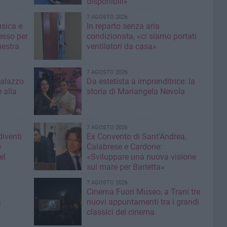
disponibili»
7 AGOSTO 2026
usica e
In reparto senza aria
esso per
condizionata, «ci siamo portati
hestra
ventilatori da casa»
7 AGOSTO 2026
Palazzo
Da estetista a imprenditrice: la
 alla
storia di Mariangela Nevola
7 AGOSTO 2026
diventi
Ex Convento di Sant'Andrea,
e
Calabrese e Cardone:
el
«Sviluppare una nuova visione
sul mare per Barletta»
7 AGOSTO 2026
Cinema Fuori Museo, a Trani tre
a
nuovi appuntamenti tra i grandi
classici del cinema