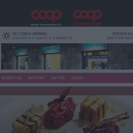
35
°C
CIELO SERENO
NOTIZIE D
31.5°
OGGI MIN
24.5°
MAX
A
BARLETTA
DIRETTORE
ANTO
RUBRICHE
IREPORT
METEO
VIDEO