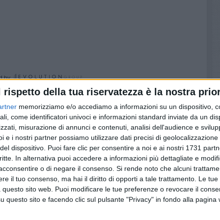
d by
l rispetto della tua riservatezza è la nostra prior
zio alle ore 18, il Consiglio comunale che si terrà presso
artner
memorizziamo e/o accediamo a informazioni su un dispositivo, c
").
ali, come identificatori univoci e informazioni standard inviate da un di
zzati, misurazione di annunci e contenuti, analisi dell'audience e svilupp
i e i nostri partner possiamo utilizzare dati precisi di geolocalizzazione 
del dispositivo. Puoi fare clic per consentire a noi e ai nostri 1731 partn
 crisi del settore agricolo - discussione.
critte. In alternativa puoi accedere a informazioni più dettagliate e modif
ne consiliare "Inail – Sede di Barletta"
acconsentire o di negare il consenso.
Si rende noto che alcuni trattamen
e il tuo consenso, ma hai il diritto di opporti a tale trattamento. Le tue
l'emittente televisiva locale Tele Radio Studio 5 Regione
 questo sito web. Puoi modificare le tue preferenze o revocare il conse
canale 50 UHF in tecnica analogica.
questo sito e facendo clic sul pulsante "Privacy" in fondo alla pagina