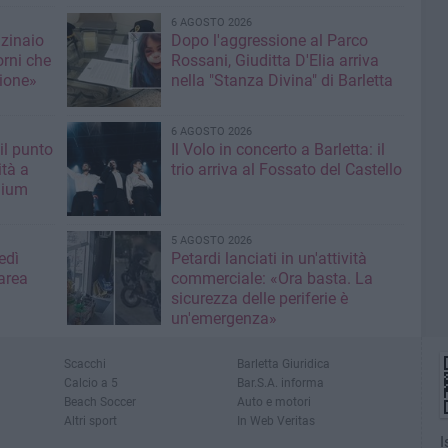
6 AGOSTO 2026
nzinaio
Dopo l'aggressione al Parco
orni che
Rossani, Giuditta D'Elia arriva
ione»
nella "Stanza Divina" di Barletta
6 AGOSTO 2026
il punto
Il Volo in concerto a Barletta: il
ità a
trio arriva al Fossato del Castello
mium
5 AGOSTO 2026
edì
Petardi lanciati in un'attività
area
commerciale: «Ora basta. La
sicurezza delle periferie è
un'emergenza»
Scacchi
Barletta Giuridica
Calcio a 5
Bar.S.A. informa
Beach Soccer
Auto e motori
Altri sport
In Web Veritas
I