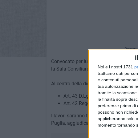
Powere
I
Convocato per lunedì 22 novembre con ini
Noi e i nostri 1731
p
la Sala Consiliare (1° piano Teatro "Curci
trattiamo dati person
e contenuti personali
Al centro della discussione:
tua autorizzazione no
tramite la scansione 
Art. 43 D.Lgs. n. 267/2000: stato di
le finalità sopra des
Art. 42 Regolamento C.C.: risoluzio
preferenze prima di 
possono non richieder
I lavori saranno trasmessi in diretta dal
applicheranno solo a
Puglia, aggiudicataria del servizio, sul 
momento tornando su 