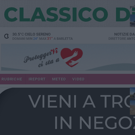
PI
30.5
°C
CIELO SERENO
NOTIZIE D
31°
DOMANI MIN
24°
MAX
A
BARLETTA
DIRETTORE
ANTO
RUBRICHE
IREPORT
METEO
VIDEO