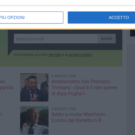
PIÙ OPZIONI
ACCETTO
Iscriviti alla Newsletter
Iscriviti
Iscrivendoti accetti i
termini
e la
privacy policy
6 AGOSTO 2026
io,
Ampliamento San Procopio,
 parola
Trimigno: «Qual è il vero parere
di Arpa Puglia?»
6 AGOSTO 2026
i
Addio a mister Marchioro.
L'uomo del Barletta in B