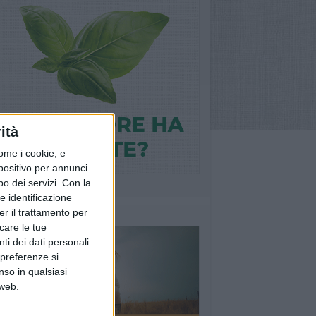
ità
ome i cookie, e
spositivo per annunci
o dei servizi.
Con la
e identificazione
er il trattamento per
icare le tue
ti dei dati personali
 preferenze si
nso in qualsiasi
 web.