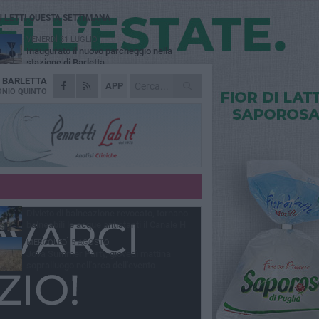
Ù LETTI QUESTA SETTIMANA
VENERDÌ 31 LUGLIO
Inaugurato il nuovo parcheggio nella
stazione di Barletta
A
BARLETTA
MERCOLEDÌ 5 AGOSTO
APP
Barletta piange Gioacchino Dagnello:
NIO QUINTO
64enne barlettano investito all'alba a Trani
GIOVEDÌ 30 LUGLIO
Rapina all'Ipercoop di Barletta: nel mirino la
gioielleria, banditi in fuga
DOMENICA 2 AGOSTO
Beni confiscati alla mafia. Nasce il servizio
di Co-housing
VENERDÌ 31 LUGLIO
Divieto di balneazione revocato, tornano
balneabili le acque antistanti il Canale H
MERCOLEDÌ 5 AGOSTO
Jova Summer Party, giovedì mattina
sopralluogo nell'area dell'evento