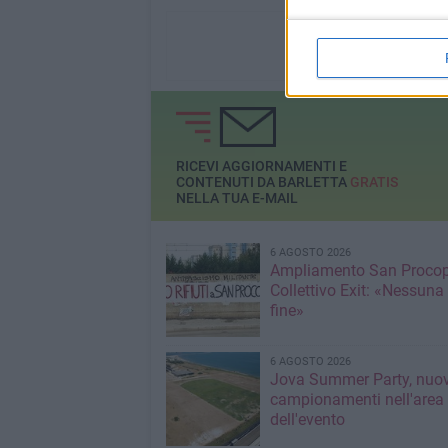
RICEVI AGGIORNAMENTI E
CONTENUTI DA BARLETTA
GRATIS
NELLA TUA E-MAIL
6 AGOSTO 2026
Ampliamento San Procop
Collettivo Exit: «Nessuna
fine»
6 AGOSTO 2026
Jova Summer Party, nuov
campionamenti nell'area
dell'evento