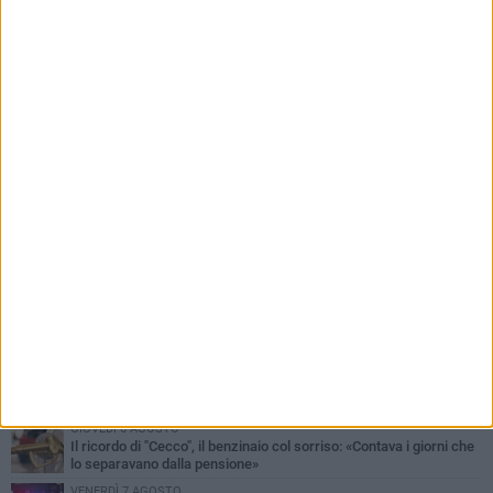
PIÙ LETTI QUESTA SETTIMANA
MERCOLEDÌ 5 AGOSTO
Barletta piange Gioacchino Dagnello: 64enne barlettano investito
all'alba a Trani
GIOVEDÌ 6 AGOSTO
Il ricordo di "Cecco", il benzinaio col sorriso: «Contava i giorni che
lo separavano dalla pensione»
VENERDÌ 7 AGOSTO