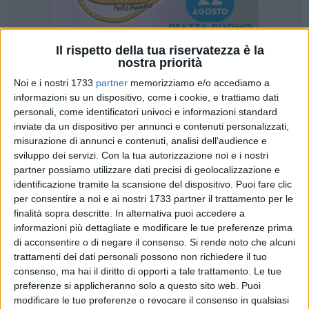
Il rispetto della tua riservatezza è la
nostra priorità
45
Noi e i nostri 1733
partner
memorizziamo e/o accediamo a
informazioni su un dispositivo, come i cookie, e trattiamo dati
personali, come identificatori univoci e informazioni standard
inviate da un dispositivo per annunci e contenuti personalizzati,
«A distanza di due mesi, sono costretto a ritornare sull'iter
misurazione di annunci e contenuti, analisi dell'audience e
concorsuale per l'assunzione di 12 vigili Urbani al Comune di
sviluppo dei servizi.
Con la tua autorizzazione noi e i nostri
Barletta». A scriverne è il consigliere comunale Giuseppe
partner possiamo utilizzare dati precisi di geolocalizzazione e
Basile (Movimento 5 Stelle).
identificazione tramite la scansione del dispositivo. Puoi fare clic
per consentire a noi e ai nostri 1733 partner il trattamento per le
«Già ad agosto - prosegue Basile - il nostro intervento aveva
finalità sopra descritte. In alternativa puoi accedere a
informazioni più dettagliate e modificare le tue preferenze prima
contribuito a far rettificare la scelta sbagliata della
di acconsentire o di negare il consenso.
Si rende noto che alcuni
commissione esaminatrice di escludere quasi tutti i
trattamenti dei dati personali possono non richiedere il tuo
partecipanti, lasciando superstiti solo 8 di loro. Dopo poche
consenso, ma hai il diritto di opporti a tale trattamento. Le tue
ore dalla nostra denuncia infatti, la commissione aveva
preferenze si applicheranno solo a questo sito web. Puoi
riammesso tutti gli esclusi dalla preselezione e dato inizio
modificare le tue preferenze o revocare il consenso in qualsiasi