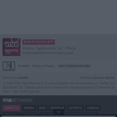
BARLETTAVIVA APP
Scarica l'applicazione per iPhone,
iPad e Android e ricevi notizie push
Contatti
Policy e Privacy
GOCITY NEWS PLATFORM
Notizie da
Barletta
Direttore
Antonio Quinto
© 2001-2026 BarlettaViva è un portale gestito da InnovaNews srl. Partita iva
08059640725. Testata giornalistica telematica registrata presso il Tribunale di
Trani. Tutti i diritti riservati.
BARLETTA
ANDRIA
BARI
BISCEGLIE
BITONTO
CANOSA
CERIGNOLA
CORATO
GIOVINAZZO
MARGHERITA DI SAVOIA