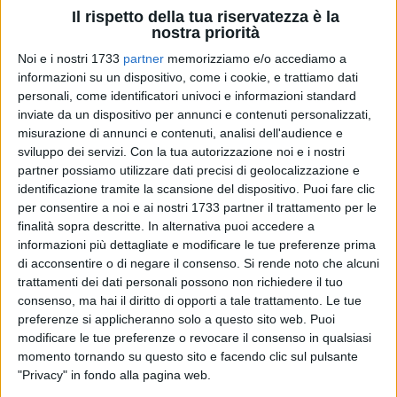
Il rispetto della tua riservatezza è la
nostra priorità
5
Noi e i nostri 1733
partner
memorizziamo e/o accediamo a
informazioni su un dispositivo, come i cookie, e trattiamo dati
personali, come identificatori univoci e informazioni standard
inviate da un dispositivo per annunci e contenuti personalizzati,
Il Circolo Marida, in collaborazione con Inchiaro Production,
misurazione di annunci e contenuti, analisi dell'audience e
è lieto di annunciare l'avvio di Tricicli Jazz, una rassegna di
sviluppo dei servizi.
Con la tua autorizzazione noi e i nostri
concerti jazz che si terrà durante la stagione estiva 2024
partner possiamo utilizzare dati precisi di geolocalizzazione e
sulla terrazza privata del Circolo Marida, affacciata sul
identificazione tramite la scansione del dispositivo. Puoi fare clic
suggestivo centro storico di Barletta. Tricicli Jazz nasce
per consentire a noi e ai nostri 1733 partner il trattamento per le
finalità sopra descritte. In alternativa puoi accedere a
dalla volontà di tre amici, uniti dalla passione per la musica
informazioni più dettagliate e modificare le tue preferenze prima
e dal desiderio di movimentare la città di Barletta con
di acconsentire o di negare il consenso.
Si rende noto che alcuni
un'offerta culturale innovativa e di qualità. La rassegna si
trattamenti dei dati personali possono non richiedere il tuo
propone di offrire al pubblico un'esperienza musicale unica,
consenso, ma hai il diritto di opporti a tale trattamento. Le tue
caratterizzata da concerti di respiro internazionale.
preferenze si applicheranno solo a questo sito web. Puoi
modificare le tue preferenze o revocare il consenso in qualsiasi
Gli amanti del jazz potranno godersi le esibizioni di
momento tornando su questo sito e facendo clic sul pulsante
"Privacy" in fondo alla pagina web.
talentuosi musicisti, sia solisti che in formazione, in