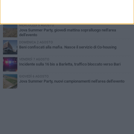
all'alba a Trani
GIOVEDÌ 6 AGOSTO
Il ricordo di "Cecco", il benzinaio col sorriso: «Contava i giorni che
lo separavano dalla pensione»
MERCOLEDÌ 5 AGOSTO
Jova Summer Party, giovedì mattina sopralluogo nell'area
dell'evento
DOMENICA 2 AGOSTO
Beni confiscati alla mafia. Nasce il servizio di Co-housing
VENERDÌ 7 AGOSTO
Incidente sulla 16 bis a Barletta, traffico bloccato verso Bari
GIOVEDÌ 6 AGOSTO
Jova Summer Party, nuovi campionamenti nell'area dell'evento