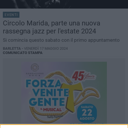
EVENTI
Circolo Marida, parte una nuova
rassegna jazz per l'estate 2024
Si comincia questo sabato con il primo appuntamento
BARLETTA -
VENERDÌ 17 MAGGIO 2024
COMUNICATO STAMPA