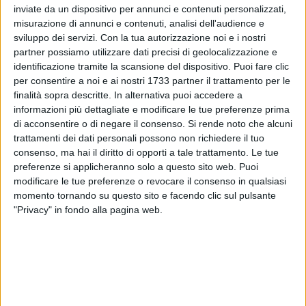
inviate da un dispositivo per annunci e contenuti personalizzati,
misurazione di annunci e contenuti, analisi dell'audience e
sviluppo dei servizi.
Con la tua autorizzazione noi e i nostri
partner possiamo utilizzare dati precisi di geolocalizzazione e
identificazione tramite la scansione del dispositivo. Puoi fare clic
per consentire a noi e ai nostri 1733 partner il trattamento per le
Dalle 19.30 il traffico ferroviario è sospeso tra Trani e
finalità sopra descritte. In alternativa puoi accedere a
Molfetta (linea Foggia - Bari) per l'occupazione della
informazioni più dettagliate e modificare le tue preferenze prima
stazione di Bisceglie da parte di manifestanti. La
di acconsentire o di negare il consenso.
Si rende noto che alcuni
circolazione potrà riprendere dopo il nulla osta delle Autorità
trattamenti dei dati personali possono non richiedere il tuo
consenso, ma hai il diritto di opporti a tale trattamento. Le tue
e i controlli all'infrastruttura ferroviaria da parte dei tecnici
preferenze si applicheranno solo a questo sito web. Puoi
RFI.
modificare le tue preferenze o revocare il consenso in qualsiasi
momento tornando su questo sito e facendo clic sul pulsante
"Privacy" in fondo alla pagina web.