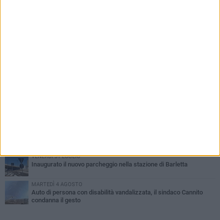
PIÙ LETTI QUESTA SETTIMANA
MERCOLEDÌ 5 AGOSTO
Barletta piange Gioacchino Dagnello: 64enne barlettano investito
all'alba a Trani
GIOVEDÌ 6 AGOSTO
Il ricordo di "Cecco", il benzinaio col sorriso: «Contava i giorni che
lo separavano dalla pensione»
MERCOLEDÌ 5 AGOSTO
Jova Summer Party, giovedì mattina sopralluogo nell'area
dell'evento
DOMENICA 2 AGOSTO
Beni confiscati alla mafia. Nasce il servizio di Co-housing
VENERDÌ 31 LUGLIO
Inaugurato il nuovo parcheggio nella stazione di Barletta
MARTEDÌ 4 AGOSTO
Auto di persona con disabilità vandalizzata, il sindaco Cannito
condanna il gesto