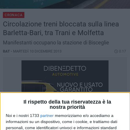
CRONACA
Circolazione treni bloccata sulla linea
Barletta-Bari, tra Trani e Molfetta
Manifestanti occupano la stazione di Bisceglie
BAT -
MARTEDÌ 10 DICEMBRE 2013
0.17
Il rispetto della tua riservatezza è la
nostra priorità
Noi e i nostri 1733
partner
memorizziamo e/o accediamo a
informazioni su un dispositivo, come i cookie, e trattiamo dati
personali, come identificatori univoci e informazioni standard